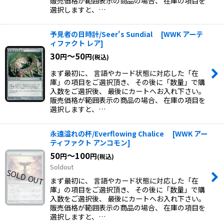
販売価格が範囲表示の商品の場合、 在庫の項目を
選択しますと、…
予見者の日時計/Seer's Sundial
[
WWK アーテ
ィファクト レア
]
30
～50
円
円
(税込)
まず最初に、 言語やカード状態に対応した「在
庫」の項目をご選択頂き、 その後に「数量」で購
入数をご選択後、 最後にカートへお入れ下さい。
販売価格が範囲表示の商品の場合、 在庫の項目を
選択しますと、…
永遠溢れの杯/Everflowing Chalice
[
WWK アー
ティファクト アンコモン
]
50
～100
円
円
(税込)
Soldout
まず最初に、 言語やカード状態に対応した「在
庫」の項目をご選択頂き、 その後に「数量」で購
入数をご選択後、 最後にカートへお入れ下さい。
販売価格が範囲表示の商品の場合、 在庫の項目を
選択しますと、…