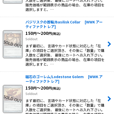
入数をご選択後、 最後にカートへお入れ下さい。
販売価格が範囲表示の商品の場合、 在庫の項目を
選択しますと、…
バジリスクの首輪/Basilisk Collar
[
WWK アー
ティファクト レア
]
150
～200
円
円
(税込)
Soldout
まず最初に、 言語やカード状態に対応した「在
庫」の項目をご選択頂き、 その後に「数量」で購
入数をご選択後、 最後にカートへお入れ下さい。
販売価格が範囲表示の商品の場合、 在庫の項目を
選択しますと、…
磁石のゴーレム/Lodestone Golem
[
WWK ア
ーティファクト レア
]
150
～200
円
円
(税込)
Soldout
まず最初に、 言語やカード状態に対応した「在
庫」の項目をご選択頂き、 その後に「数量」で購
入数をご選択後、 最後にカートへお入れ下さい。