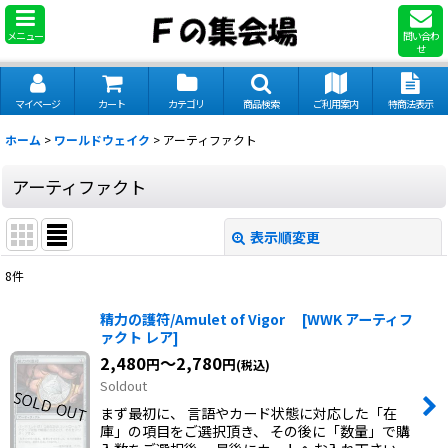
メニュー
問い合わ
せ
マイページ
カート
カテゴリ
商品検索
ご利用案内
特商法表示
ホーム
>
ワールドウェイク
>
アーティファクト
アーティファクト
表示順変更
閉じる
8
件
表示数
:
精力の護符/Amulet of Vigor
[
WWK アーティフ
ァクト レア
]
並び順
:
2,480
～2,780
円
円
(税込)
Soldout
絞り込む
まず最初に、 言語やカード状態に対応した「在
庫」の項目をご選択頂き、 その後に「数量」で購