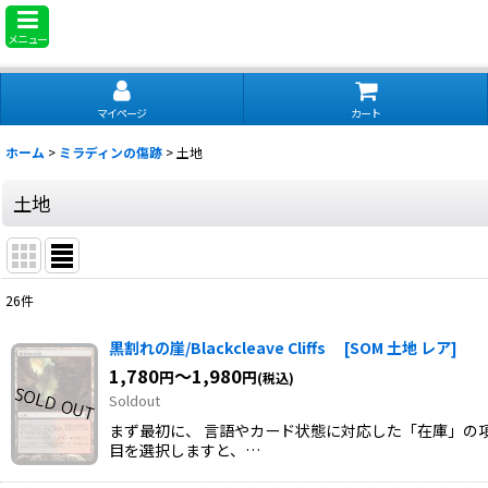
メニュー
マイページ
カート
ホーム
>
ミラディンの傷跡
>
土地
土地
26
件
表示数
:
黒割れの崖/Blackcleave Cliffs
[
SOM 土地 レア
]
1,780
～1,980
円
円
(税込)
並び順
:
Soldout
まず最初に、 言語やカード状態に対応した「在庫」の項
目を選択しますと、…