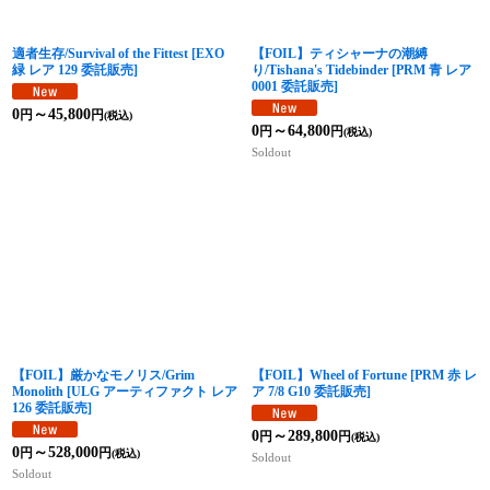
適者生存/Survival of the Fittest
[
EXO
【FOIL】ティシャーナの潮縛
緑 レア 129 委託販売
]
り/Tishana's Tidebinder
[
PRM 青 レア
0001 委託販売
]
0
～45,800
円
円
(税込)
0
～64,800
円
円
(税込)
Soldout
【FOIL】厳かなモノリス/Grim
【FOIL】Wheel of Fortune
[
PRM 赤 レ
Monolith
[
ULG アーティファクト レア
ア 7/8 G10 委託販売
]
126 委託販売
]
0
～289,800
円
円
(税込)
0
～528,000
円
円
(税込)
Soldout
Soldout