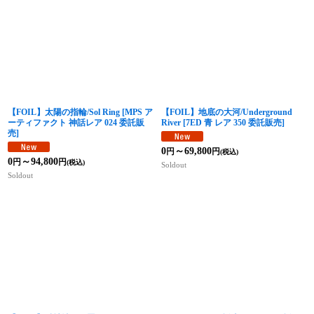
【FOIL】太陽の指輪/Sol Ring
[
MPS ア
【FOIL】地底の大河/Underground
ーティファクト 神話レア 024 委託販
River
[
7ED 青 レア 350 委託販売
]
売
]
0
～69,800
円
円
(税込)
0
～94,800
円
円
(税込)
Soldout
Soldout