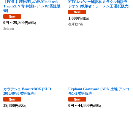
【FOIL】精神壊しの罠/Mindbreak
MTGレガシー解説本 ミラクル解説ラ
Trap
[
ZEN 青 神話レア 57 #2 委託販
ジオ２
[
執筆者：ラーメン王 委託販売
]
売
]
1,800
円
(税込)
0
～29,800
円
円
(税込)
在庫数2点
Soldout
カラデシュ BoosterBOX
[
KLD
Elephant Graveyard
[
ARN 土地 アンコ
2016/09/30 委託販売
]
モン2 委託販売
]
39,800
0
～44,800
円
円
円
(税込)
(税込)