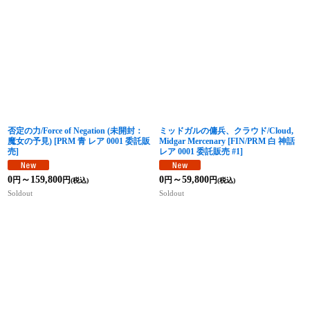
否定の力/Force of Negation (未開封：
ミッドガルの傭兵、クラウド/Cloud,
魔女の予見)
[
PRM 青 レア 0001 委託販
Midgar Mercenary
[
FIN/PRM 白 神話
売
]
レア 0001 委託販売 #1
]
0
～159,800
0
～59,800
円
円
円
円
(税込)
(税込)
Soldout
Soldout