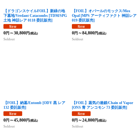
【ドラゴンスケイルFOIL】新緑の地
【FOIL】オパールのモックス/Mox
下墓地/Verdant Catacombs
[
TDM/SPG
Opal
[
MPS アーティファクト 神話レア
土地 神話レア 0118 委託販売
]
019 委託販売
]
0
～30,800
0
～84,800
円
円
円
円
(税込)
(税込)
Soldout
Soldout
【FOIL】納墓/Entomb
[
ODY 黒 レア
【FOIL】蒸気の連鎖/Chain of Vapor
132 委託販売
]
[
ONS 青 アンコモン 73 委託販売
]
0
～45,800
0
～24,800
円
円
円
円
(税込)
(税込)
Soldout
Soldout