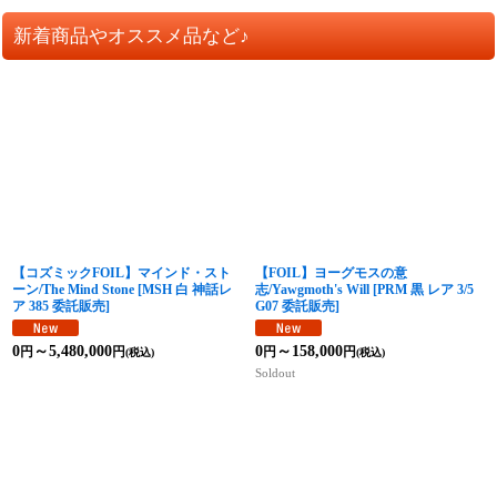
新着商品やオススメ品など♪
【コズミックFOIL】マインド・スト
【FOIL】ヨーグモスの意
ーン/The Mind Stone
[
MSH 白 神話レ
志/Yawgmoth's Will
[
PRM 黒 レア 3/5
ア 385 委託販売
]
G07 委託販売
]
0
～5,480,000
0
～158,000
円
円
円
円
(税込)
(税込)
Soldout