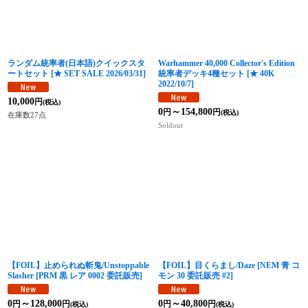
ランダム統率者(日本語)クイックスタ
Warhammer 40,000 Collector's Edition
ートセット
[
★ SET SALE 2026/03/31
]
統率者デッキ4種セット
[
★ 40K
2022/10/7
]
10,000
円
(税込)
0
～154,800
円
円
(税込)
在庫数27点
Soldout
【FOIL】止められぬ斬鬼/Unstoppable
【FOIL】目くらまし/Daze
[
NEM 青 コ
Slasher
[
PRM 黒 レア 0002 委託販売
]
モン 30 委託販売 #2
]
0
～128,000
0
～40,800
円
円
円
円
(税込)
(税込)