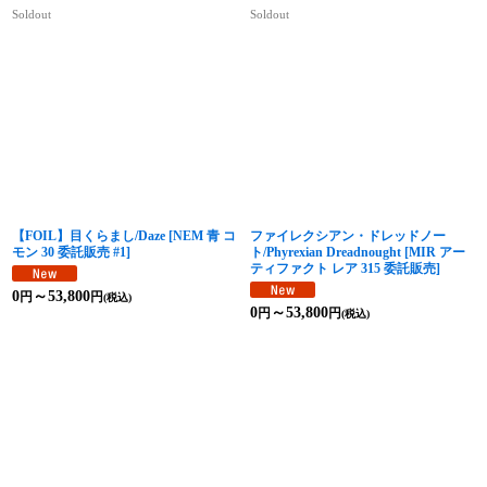
Soldout
Soldout
【FOIL】目くらまし/Daze
[
NEM 青 コ
ファイレクシアン・ドレッドノー
モン 30 委託販売 #1
]
ト/Phyrexian Dreadnought
[
MIR アー
ティファクト レア 315 委託販売
]
0
～53,800
円
円
(税込)
0
～53,800
円
円
(税込)