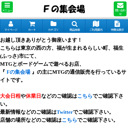
メニュー
問い合わ
せ
マイページ
カート
カテゴリ
商品検索
ご利用案内
特商法表示
お越し頂きありがとう御座います！
こちらは東京の西の方、福が生まれるらしい町、福生
(ふっさ)市にて、
MTGとボードゲームで遊べるお店、
『
Fの集会場
』の主にMTGの通信販売を行っているサ
イトです。
大会日程
や
休業日
などのご確認は
こちら
でご確認下さ
い。
最新情報などのご確認は
Twitter
でご確認下さい。
店舗の場所などのご確認は
こちら
でご確認下さい。