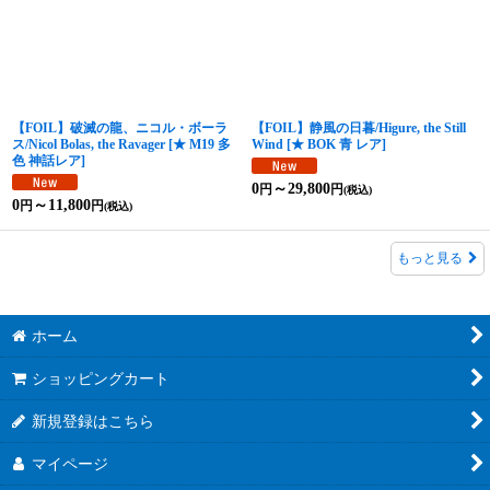
【FOIL】破滅の龍、ニコル・ボーラ
【FOIL】静風の日暮/Higure, the Still
ス/Nicol Bolas, the Ravager
[
★ M19 多
Wind
[
★ BOK 青 レア
]
色 神話レア
]
0
～29,800
円
円
(税込)
0
～11,800
円
円
(税込)
もっと見る
ホーム
ショッピングカート
新規登録はこちら
マイページ