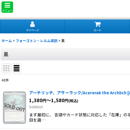
メニュー
マイページ
カート
ホーム
>
フォーゴトン・レルム探訪
>
黒
黒
43
件
表示数
:
アーチリッチ、アサーラック/Acererak the Archlich
[
1,380
～1,580
円
円
(税込)
並び順
:
Soldout
まず最初に、 言語やカード状態に対応した「在庫」の項
目を選…