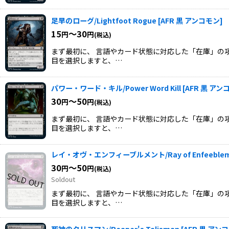
足早のローグ/Lightfoot Rogue
[
AFR 黒 アンコモン
]
15
～30
円
円
(税込)
まず最初に、 言語やカード状態に対応した「在庫」の項
目を選択しますと、…
パワー・ワード・キル/Power Word Kill
[
AFR 黒 アン
30
～50
円
円
(税込)
まず最初に、 言語やカード状態に対応した「在庫」の項
目を選択しますと、…
レイ・オヴ・エンフィーブルメント/Ray of Enfeeblem
30
～50
円
円
(税込)
Soldout
まず最初に、 言語やカード状態に対応した「在庫」の項
目を選択しますと、…
死神のタリスマン/Reaper's Talisman
[
AFR 黒 アン