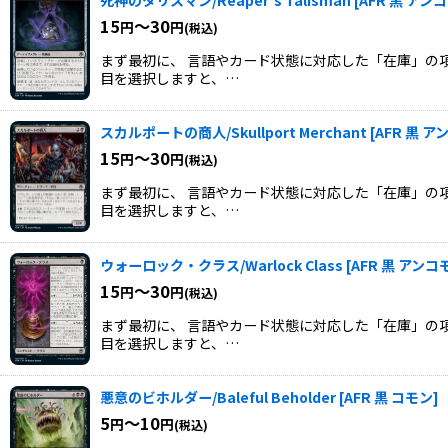
15
～30
円
円
(税込)
まず最初に、 言語やカード状態に対応した「在庫」の項
目を選択しますと、…
スカルポートの商人/Skullport Merchant
[
AFR 黒 
15
～30
円
円
(税込)
まず最初に、 言語やカード状態に対応した「在庫」の項
目を選択しますと、…
ウォーロック・クラス/Warlock Class
[
AFR 黒 アンコ
15
～30
円
円
(税込)
まず最初に、 言語やカード状態に対応した「在庫」の項
目を選択しますと、…
悪意のビホルダー/Baleful Beholder
[
AFR 黒 コモン
]
5
～10
円
円
(税込)