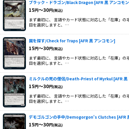
ブラック・ドラゴン/Black Dragon
[
AFR 黒 アンコモン
15
～30
円
円
(税込)
まず最初に、 言語やカード状態に対応した「在庫」の項
目を選択しますと、…
罠を探す/Check for Traps
[
AFR 黒 アンコモン
]
15
～30
円
円
(税込)
まず最初に、 言語やカード状態に対応した「在庫」の項
目を選択しますと、…
ミルクルの死の僧侶/Death-Priest of Myrkul
[
AFR 
15
～30
円
円
(税込)
まず最初に、 言語やカード状態に対応した「在庫」の項
目を選択しますと、…
デモゴルゴンの手中/Demogorgon's Clutches
[
AFR
15
～30
円
円
(税込)