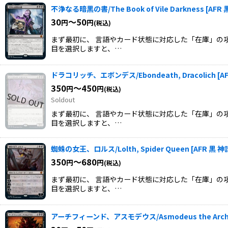
不浄なる暗黒の書/The Book of Vile Darkness
[
AFR
30
～50
円
円
(税込)
まず最初に、 言語やカード状態に対応した「在庫」の項
目を選択しますと、…
ドラコリッチ、エボンデス/Ebondeath, Dracolich
[
A
350
～450
円
円
(税込)
Soldout
まず最初に、 言語やカード状態に対応した「在庫」の項
目を選択しますと、…
蜘蛛の女王、ロルス/Lolth, Spider Queen
[
AFR 黒 
350
～680
円
円
(税込)
まず最初に、 言語やカード状態に対応した「在庫」の項
目を選択しますと、…
アーチフィーンド、アスモデウス/Asmodeus the Archf