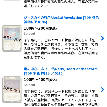
販売価格が範囲表示の商品の場合、 在庫の項目を
選択しますと、…
ジェスカイの啓示/Jeskai Revelation
[
TDM 多色
神話レア 0196
]
100
～200
円
円
(税込)
Soldout
まず最初に、 言語やカード状態に対応した「在
庫」の項目をご選択頂き、 その後に「数量」で購
入数をご選択後、 最後にカートへお入れ下さい。
販売価格が範囲表示の商品の場合、 在庫の項目を
選択しますと、…
嵐の中心、ネリーヴ/Neriv, Heart of the Storm
[
TDM 多色 神話レア 0210
]
100
～400
円
円
(税込)
Soldout
まず最初に、 言語やカード状態に対応した「在
庫」の項目をご選択頂き、 その後に「数量」で購
入数をご選択後、 最後にカートへお入れ下さい。
販売価格が範囲表示の商品の場合、 在庫の項目を