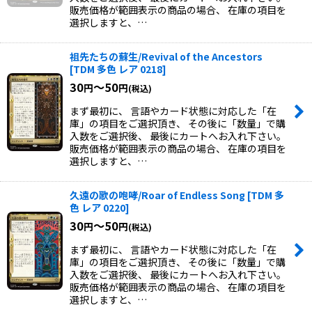
販売価格が範囲表示の商品の場合、 在庫の項目を
選択しますと、…
祖先たちの蘇生/Revival of the Ancestors
[
TDM 多色 レア 0218
]
30
～50
円
円
(税込)
まず最初に、 言語やカード状態に対応した「在
庫」の項目をご選択頂き、 その後に「数量」で購
入数をご選択後、 最後にカートへお入れ下さい。
販売価格が範囲表示の商品の場合、 在庫の項目を
選択しますと、…
久遠の歌の咆哮/Roar of Endless Song
[
TDM 多
色 レア 0220
]
30
～50
円
円
(税込)
まず最初に、 言語やカード状態に対応した「在
庫」の項目をご選択頂き、 その後に「数量」で購
入数をご選択後、 最後にカートへお入れ下さい。
販売価格が範囲表示の商品の場合、 在庫の項目を
選択しますと、…