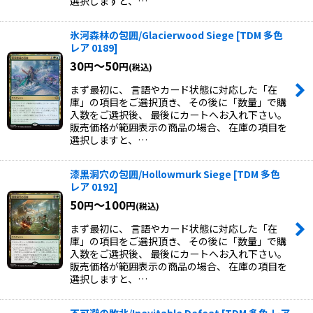
選択しますと、…
氷河森林の包囲/Glacierwood Siege
[
TDM 多色
レア 0189
]
30
～50
円
円
(税込)
まず最初に、 言語やカード状態に対応した「在
庫」の項目をご選択頂き、 その後に「数量」で購
入数をご選択後、 最後にカートへお入れ下さい。
販売価格が範囲表示の商品の場合、 在庫の項目を
選択しますと、…
漆黒洞穴の包囲/Hollowmurk Siege
[
TDM 多色
レア 0192
]
50
～100
円
円
(税込)
まず最初に、 言語やカード状態に対応した「在
庫」の項目をご選択頂き、 その後に「数量」で購
入数をご選択後、 最後にカートへお入れ下さい。
販売価格が範囲表示の商品の場合、 在庫の項目を
選択しますと、…