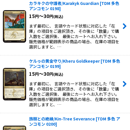
カラキクの守護者/Karakyk Guardian
[
TDM 多色
アンコモン 0198
]
15
～30
円
円
(税込)
まず最初に、 言語やカード状態に対応した「在
庫」の項目をご選択頂き、 その後に「数量」で購
入数をご選択後、 最後にカートへお入れ下さい。
販売価格が範囲表示の商品の場合、 在庫の項目を
選択しますと、…
ケルゥの黄金守り/Kheru Goldkeeper
[
TDM 多色
アンコモン 0199
]
15
～30
円
円
(税込)
まず最初に、 言語やカード状態に対応した「在
庫」の項目をご選択頂き、 その後に「数量」で購
入数をご選択後、 最後にカートへお入れ下さい。
販売価格が範囲表示の商品の場合、 在庫の項目を
選択しますと、…
族樹との絶縁/Kin-Tree Severance
[
TDM 多色 ア
ンコモン 0200
]