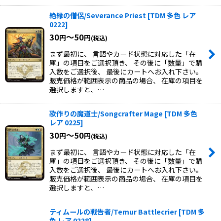
絶縁の僧侶/Severance Priest
[
TDM 多色 レア
0222
]
30
～50
円
円
(税込)
まず最初に、 言語やカード状態に対応した「在
庫」の項目をご選択頂き、 その後に「数量」で購
入数をご選択後、 最後にカートへお入れ下さい。
販売価格が範囲表示の商品の場合、 在庫の項目を
選択しますと、…
歌作りの魔道士/Songcrafter Mage
[
TDM 多色
レア 0225
]
30
～50
円
円
(税込)
まず最初に、 言語やカード状態に対応した「在
庫」の項目をご選択頂き、 その後に「数量」で購
入数をご選択後、 最後にカートへお入れ下さい。
販売価格が範囲表示の商品の場合、 在庫の項目を
選択しますと、…
ティムールの戦告者/Temur Battlecrier
[
TDM 多
色 レア 0228
]