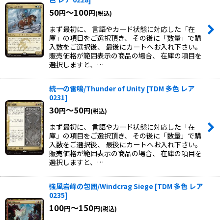
50
～100
円
円
(税込)
まず最初に、 言語やカード状態に対応した「在
庫」の項目をご選択頂き、 その後に「数量」で購
入数をご選択後、 最後にカートへお入れ下さい。
販売価格が範囲表示の商品の場合、 在庫の項目を
選択しますと、…
統一の雷鳴/Thunder of Unity
[
TDM 多色 レア
0231
]
30
～50
円
円
(税込)
まず最初に、 言語やカード状態に対応した「在
庫」の項目をご選択頂き、 その後に「数量」で購
入数をご選択後、 最後にカートへお入れ下さい。
販売価格が範囲表示の商品の場合、 在庫の項目を
選択しますと、…
強風岩峰の包囲/Windcrag Siege
[
TDM 多色 レア
0235
]
100
～150
円
円
(税込)