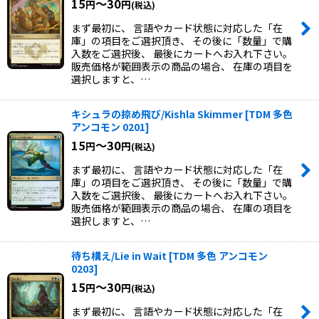
15
～30
円
円
(税込)
まず最初に、 言語やカード状態に対応した「在
庫」の項目をご選択頂き、 その後に「数量」で購
入数をご選択後、 最後にカートへお入れ下さい。
販売価格が範囲表示の商品の場合、 在庫の項目を
選択しますと、…
キシュラの掠め飛び/Kishla Skimmer
[
TDM 多色
アンコモン 0201
]
15
～30
円
円
(税込)
まず最初に、 言語やカード状態に対応した「在
庫」の項目をご選択頂き、 その後に「数量」で購
入数をご選択後、 最後にカートへお入れ下さい。
販売価格が範囲表示の商品の場合、 在庫の項目を
選択しますと、…
待ち構え/Lie in Wait
[
TDM 多色 アンコモン
0203
]
15
～30
円
円
(税込)
まず最初に、 言語やカード状態に対応した「在