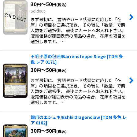
30
～50
円
円
(税込)
Soldout
まず最初に、 言語やカード状態に対応した「在
庫」の項目をご選択頂き、 その後に「数量」で購
入数をご選択後、 最後にカートへお入れ下さい。
販売価格が範囲表示の商品の場合、 在庫の項目を
選択しますと、…
不毛平原の包囲/Barrensteppe Siege
[
TDM 多
色 レア 0171
]
30
～50
円
円
(税込)
まず最初に、 言語やカード状態に対応した「在
庫」の項目をご選択頂き、 その後に「数量」で購
入数をご選択後、 最後にカートへお入れ下さい。
販売価格が範囲表示の商品の場合、 在庫の項目を
選択しますと、…
龍爪のエシュキ/Eshki Dragonclaw
[
TDM 多色 レ
ア 0182
]
30
～50
円
円
(税込)