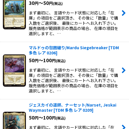
30
～50
円
円
(税込)
まず最初に、 言語やカード状態に対応した「在
庫」の項目をご選択頂き、 その後に「数量」で購
入数をご選択後、 最後にカートへお入れ下さい。
販売価格が範囲表示の商品の場合、 在庫の項目を
選択しますと、…
マルドゥの包囲破り/Mardu Siegebreaker
[
TDM
多色 レア 0206
]
50
～100
円
円
(税込)
まず最初に、 言語やカード状態に対応した「在
庫」の項目をご選択頂き、 その後に「数量」で購
入数をご選択後、 最後にカートへお入れ下さい。
販売価格が範囲表示の商品の場合、 在庫の項目を
選択しますと、…
ジェスカイの道師、ナーセット/Narset, Jeskai
Waymaster
[
TDM 多色 レア 0209
]
50
～100
円
円
(税込)
まず最初に、 言語やカード状態に対応した「在