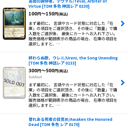
高徳の調停者、テヴァル/Teval, Arbiter of
Virtue
[
TDM 多色 神話レア 0230
]
100
～150
円
円
(税込)
まず最初に、 言語やカード状態に対応した「在
庫」の項目をご選択頂き、 その後に「数量」で購
入数をご選択後、 最後にカートへお入れ下さい。
販売価格が範囲表示の商品の場合、 在庫の項目を
選択しますと、…
終わらぬ歌、ウレニ/Ureni, the Song Unending
[
TDM 多色 神話レア 0233
]
300
～500
円
円
(税込)
Soldout
まず最初に、 言語やカード状態に対応した「在
庫」の項目をご選択頂き、 その後に「数量」で購
入数をご選択後、 最後にカートへお入れ下さい。
販売価格が範囲表示の商品の場合、 在庫の項目を
選択しますと、…
誉れある死者の目覚め/Awaken the Honored
Dead
[
TDM 多色 レア 0170
]