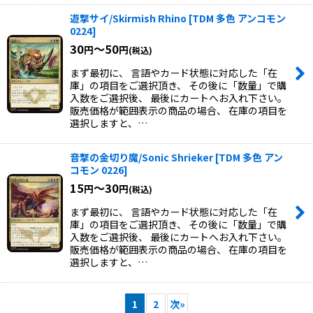
遊撃サイ/Skirmish Rhino
[
TDM 多色 アンコモン
0224
]
30
～50
円
円
(税込)
まず最初に、 言語やカード状態に対応した「在
庫」の項目をご選択頂き、 その後に「数量」で購
入数をご選択後、 最後にカートへお入れ下さい。
販売価格が範囲表示の商品の場合、 在庫の項目を
選択しますと、…
音撃の金切り魔/Sonic Shrieker
[
TDM 多色 アン
コモン 0226
]
15
～30
円
円
(税込)
まず最初に、 言語やカード状態に対応した「在
庫」の項目をご選択頂き、 その後に「数量」で購
入数をご選択後、 最後にカートへお入れ下さい。
販売価格が範囲表示の商品の場合、 在庫の項目を
選択しますと、…
1
2
次
»