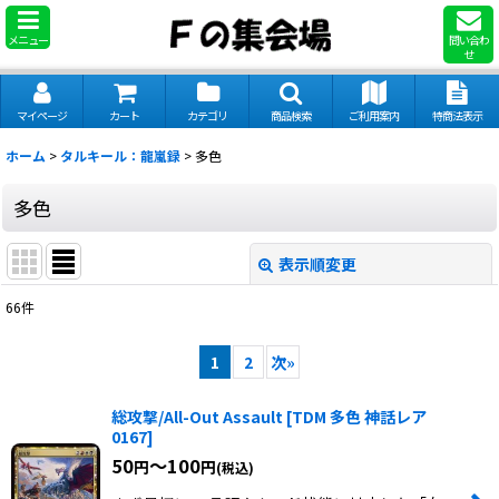
メニュー
問い合わ
せ
マイページ
カート
カテゴリ
商品検索
ご利用案内
特商法表示
ホーム
>
タルキール：龍嵐録
>
多色
多色
表示順変更
閉じる
66
件
表示数
:
1
2
次
»
並び順
:
総攻撃/All-Out Assault
[
TDM 多色 神話レア
0167
]
絞り込む
50
～100
円
円
(税込)