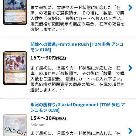
まず最初に、 言語やカード状態に対応した「在
庫」の項目をご選択頂き、 その後に「数量」で購
入数をご選択後、 最後にカートへお入れ下さい。
販売価格が範囲表示の商品の場合、 在庫の項目を
選択しますと、…
前線への猛進/Frontline Rush
[
TDM 多色 アンコ
モン 0186
]
15
～30
円
円
(税込)
まず最初に、 言語やカード状態に対応した「在
庫」の項目をご選択頂き、 その後に「数量」で購
入数をご選択後、 最後にカートへお入れ下さい。
販売価格が範囲表示の商品の場合、 在庫の項目を
選択しますと、…
氷河の龍狩り/Glacial Dragonhunt
[
TDM 多色 ア
ンコモン 0188
]
15
～30
円
円
(税込)
Soldout
まず最初に、 言語やカード状態に対応した「在