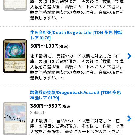
庫」の項目をご選択頂き、 その後に「数量」で購
入数をご選択後、 最後にカートへお入れ下さい。
販売価格が範囲表示の商品の場合、 在庫の項目を
選択しますと、…
生を産む死/Death Begets Life
[
TDM 多色 神話
レア 0176
]
50
～100
円
円
(税込)
まず最初に、 言語やカード状態に対応した「在
庫」の項目をご選択頂き、 その後に「数量」で購
入数をご選択後、 最後にカートへお入れ下さい。
販売価格が範囲表示の商品の場合、 在庫の項目を
選択しますと、…
跨龍兵の突撃/Dragonback Assault
[
TDM 多色
神話レア 0179
]
380
～580
円
円
(税込)
Soldout
まず最初に、 言語やカード状態に対応した「在
庫」の項目をご選択頂き、 その後に「数量」で購
入数をご選択後、 最後にカートへお入れ下さい。