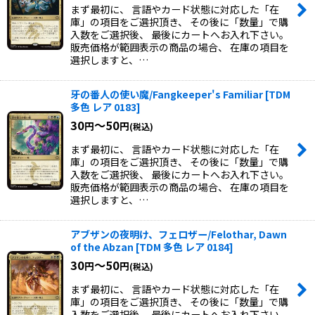
まず最初に、 言語やカード状態に対応した「在
庫」の項目をご選択頂き、 その後に「数量」で購
入数をご選択後、 最後にカートへお入れ下さい。
販売価格が範囲表示の商品の場合、 在庫の項目を
選択しますと、…
牙の番人の使い魔/Fangkeeper's Familiar
[
TDM
多色 レア 0183
]
30
～50
円
円
(税込)
まず最初に、 言語やカード状態に対応した「在
庫」の項目をご選択頂き、 その後に「数量」で購
入数をご選択後、 最後にカートへお入れ下さい。
販売価格が範囲表示の商品の場合、 在庫の項目を
選択しますと、…
アブザンの夜明け、フェロザー/Felothar, Dawn
of the Abzan
[
TDM 多色 レア 0184
]
30
～50
円
円
(税込)
まず最初に、 言語やカード状態に対応した「在
庫」の項目をご選択頂き、 その後に「数量」で購
入数をご選択後、 最後にカートへお入れ下さい。