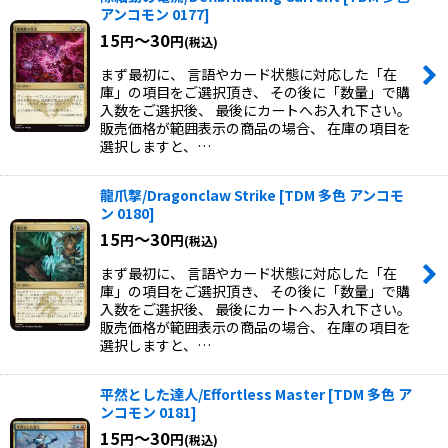
アンコモン 0177
]
15
～30
円
円
(税込)
まず最初に、 言語やカード状態に対応した「在
庫」の項目をご選択頂き、 その後に「数量」で購
入数をご選択後、 最後にカートへお入れ下さい。
販売価格が範囲表示の商品の場合、 在庫の項目を
選択しますと、…
龍爪撃/Dragonclaw Strike
[
TDM 多色 アンコモ
ン 0180
]
15
～30
円
円
(税込)
まず最初に、 言語やカード状態に対応した「在
庫」の項目をご選択頂き、 その後に「数量」で購
入数をご選択後、 最後にカートへお入れ下さい。
販売価格が範囲表示の商品の場合、 在庫の項目を
選択しますと、…
平然とした達人/Effortless Master
[
TDM 多色 ア
ンコモン 0181
]
15
～30
円
円
(税込)