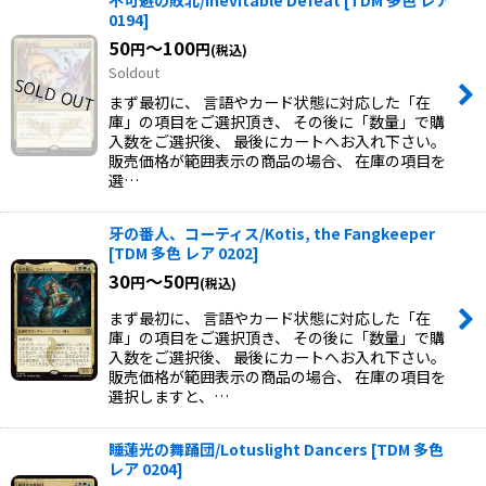
不可避の敗北/Inevitable Defeat
[
TDM 多色 レア
0194
]
50
～100
円
円
(税込)
Soldout
まず最初に、 言語やカード状態に対応した「在
庫」の項目をご選択頂き、 その後に「数量」で購
入数をご選択後、 最後にカートへお入れ下さい。
販売価格が範囲表示の商品の場合、 在庫の項目を
選…
牙の番人、コーティス/Kotis, the Fangkeeper
[
TDM 多色 レア 0202
]
30
～50
円
円
(税込)
まず最初に、 言語やカード状態に対応した「在
庫」の項目をご選択頂き、 その後に「数量」で購
入数をご選択後、 最後にカートへお入れ下さい。
販売価格が範囲表示の商品の場合、 在庫の項目を
選択しますと、…
睡蓮光の舞踊団/Lotuslight Dancers
[
TDM 多色
レア 0204
]