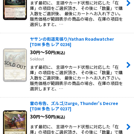
まず最初に、 言語やカード状態に対応した「在
庫」の項目をご選択頂き、 その後に「数量」で購
入数をご選択後、 最後にカートへお入れ下さい。
販売価格が範囲表示の商品の場合、 在庫の項目を
選択しますと、…
ヤサンの街道見張り/Yathan Roadwatcher
[
TDM 多色 レア 0236
]
30
～50
円
円
(税込)
Soldout
まず最初に、 言語やカード状態に対応した「在
庫」の項目をご選択頂き、 その後に「数量」で購
入数をご選択後、 最後にカートへお入れ下さい。
販売価格が範囲表示の商品の場合、 在庫の項目を
選択しますと、…
雷の布告、ズルゴ/Zurgo, Thunder's Decree
[
TDM 多色 レア 0237
]
30
～50
円
円
(税込)
まず最初に、 言語やカード状態に対応した「在
庫」の項目をご選択頂き、 その後に「数量」で購