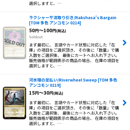
選択しますと、…
ラクシャーサ流取り引き/Rakshasa's Bargain
[
TDM 多色 アンコモン 0214
]
50
～100
円
円
(税込)
Soldout
まず最初に、 言語やカード状態に対応した「在
庫」の項目をご選択頂き、 その後に「数量」で購
入数をご選択後、 最後にカートへお入れ下さい。
販売価格が範囲表示の商品の場合、 在庫の項目を
選択しますと、…
河水環の足払い/Riverwheel Sweep
[
TDM 多色
アンコモン 0219
]
15
～30
円
円
(税込)
まず最初に、 言語やカード状態に対応した「在
庫」の項目をご選択頂き、 その後に「数量」で購
入数をご選択後、 最後にカートへお入れ下さい。
販売価格が範囲表示の商品の場合、 在庫の項目を
選択しますと、…