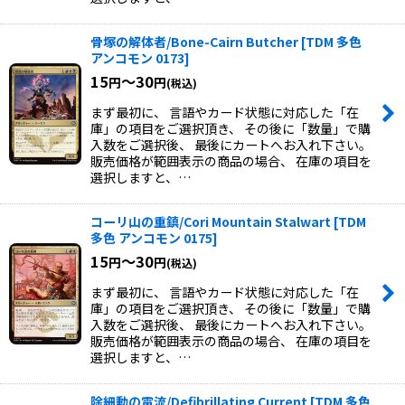
骨塚の解体者/Bone-Cairn Butcher
[
TDM 多色
アンコモン 0173
]
15
～30
円
円
(税込)
まず最初に、 言語やカード状態に対応した「在
庫」の項目をご選択頂き、 その後に「数量」で購
入数をご選択後、 最後にカートへお入れ下さい。
販売価格が範囲表示の商品の場合、 在庫の項目を
選択しますと、…
コーリ山の重鎮/Cori Mountain Stalwart
[
TDM
多色 アンコモン 0175
]
15
～30
円
円
(税込)
まず最初に、 言語やカード状態に対応した「在
庫」の項目をご選択頂き、 その後に「数量」で購
入数をご選択後、 最後にカートへお入れ下さい。
販売価格が範囲表示の商品の場合、 在庫の項目を
選択しますと、…
除細動の電流/Defibrillating Current
[
TDM 多色