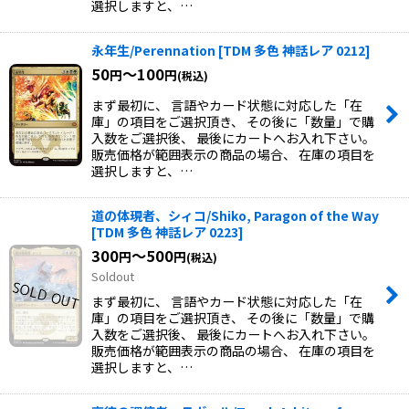
選択しますと、…
永年生/Perennation
[
TDM 多色 神話レア 0212
]
50
～100
円
円
(税込)
まず最初に、 言語やカード状態に対応した「在
庫」の項目をご選択頂き、 その後に「数量」で購
入数をご選択後、 最後にカートへお入れ下さい。
販売価格が範囲表示の商品の場合、 在庫の項目を
選択しますと、…
道の体現者、シィコ/Shiko, Paragon of the Way
[
TDM 多色 神話レア 0223
]
300
～500
円
円
(税込)
Soldout
まず最初に、 言語やカード状態に対応した「在
庫」の項目をご選択頂き、 その後に「数量」で購
入数をご選択後、 最後にカートへお入れ下さい。
販売価格が範囲表示の商品の場合、 在庫の項目を
選択しますと、…