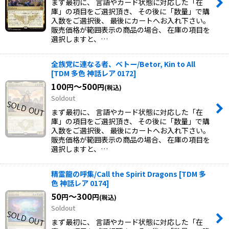
まず最初に、 言語やカード状態に対応した「在
庫」の項目をご選択頂き、 その後に「数量」で購
入数をご選択後、 最後にカートへお入れ下さい。
販売価格が範囲表示の商品の場合、 在庫の項目を
選択しますと、…
全族党に連なる者、ベトー/Betor, Kin to All
[
TDM 多色 神話レア 0172
]
100
～500
円
円
(税込)
Soldout
まず最初に、 言語やカード状態に対応した「在
庫」の項目をご選択頂き、 その後に「数量」で購
入数をご選択後、 最後にカートへお入れ下さい。
販売価格が範囲表示の商品の場合、 在庫の項目を
選択しますと、…
精霊龍の呼集/Call the Spirit Dragons
[
TDM 多
色 神話レア 0174
]
50
～300
円
円
(税込)
Soldout
まず最初に、 言語やカード状態に対応した「在