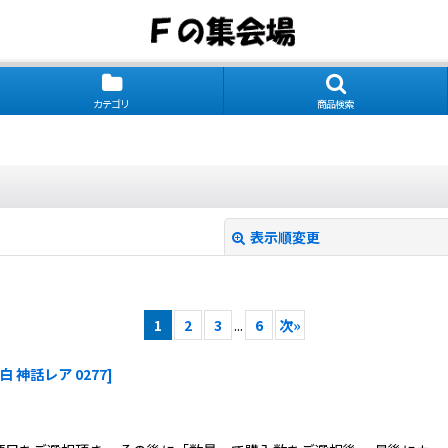
カテゴリ
商品検索
表示順変更
1
2
3
...
6
次
»
 白 神話レア 0277
]