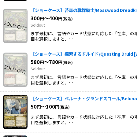
【ショーケース】苔森の戦慄騎士/Mosswood Dreadkn
300
～400
円
円
(税込)
Soldout
まず最初に、 言語やカード状態に対応した「在庫」の項
目を選択しますと、…
【ショーケース】探索するドルイド/Questing Druid
[
580
～780
円
円
(税込)
Soldout
まず最初に、 言語やカード状態に対応した「在庫」の項
目を選択しますと、…
【ショーケース】ベルーナ・グランドスコール/Beluna Gr
50
～100
円
円
(税込)
まず最初に、 言語やカード状態に対応した「在庫」の項
目を選択しますと、…