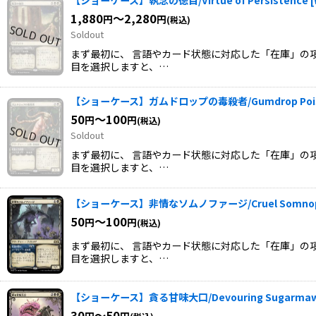
1,880
～2,280
円
円
(税込)
Soldout
まず最初に、 言語やカード状態に対応した「在庫」の項
目を選択しますと、…
【ショーケース】ガムドロップの毒殺者/Gumdrop Pois
50
～100
円
円
(税込)
Soldout
まず最初に、 言語やカード状態に対応した「在庫」の項
目を選択しますと、…
【ショーケース】非情なソムノファージ/Cruel Somnop
50
～100
円
円
(税込)
まず最初に、 言語やカード状態に対応した「在庫」の項
目を選択しますと、…
【ショーケース】貪る甘味大口/Devouring Sugarma
30
～50
円
円