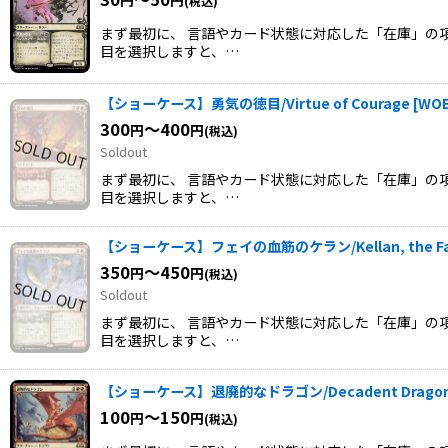
(税込)
まず最初に、 言語やカード状態に対応した「在庫」の項
目を選択しますと、…
【ショーケース】勇気の徳目/Virtue of Courage
[
WOE
300
～400
円
円
(税込)
Soldout
まず最初に、 言語やカード状態に対応した「在庫」の項
目を選択しますと、…
【ショーケース】フェイの血筋のケラン/Kellan, the Fae
350
～450
円
円
(税込)
Soldout
まず最初に、 言語やカード状態に対応した「在庫」の項
目を選択しますと、…
【ショーケース】退廃的なドラゴン/Decadent Drago
100
～150
円
円
(税込)