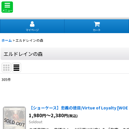
メニュー
マイページ
カート
ホーム
>
エルドレインの森
エルドレインの森
305
件
サブカテゴリ
:
表示数
:
【ショーケース】忠義の徳目/Virtue of Loyalty
[
WOE
1,980
～2,380
円
円
(税込)
並び順
:
Soldout