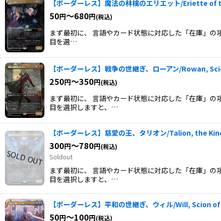
【ボーダーレス】魔法の林檎のエリエット/Eriette of the
50
～680
円
円
(税込)
まず最初に、 言語やカード状態に対応した「在庫」の項
目を選…
【ボーダーレス】戦争の世継ぎ、ローアン/Rowan, Scion
250
～350
円
円
(税込)
まず最初に、 言語やカード状態に対応した「在庫」の項
目を選択しますと、…
【ボーダーレス】慈愛の王、タリオン/Talion, the Kindl
300
～780
円
円
(税込)
Soldout
まず最初に、 言語やカード状態に対応した「在庫」の項
目を選択しますと、…
【ボーダーレス】平和の世継ぎ、ウィル/Will, Scion of 
50
～100
円
円
(税込)