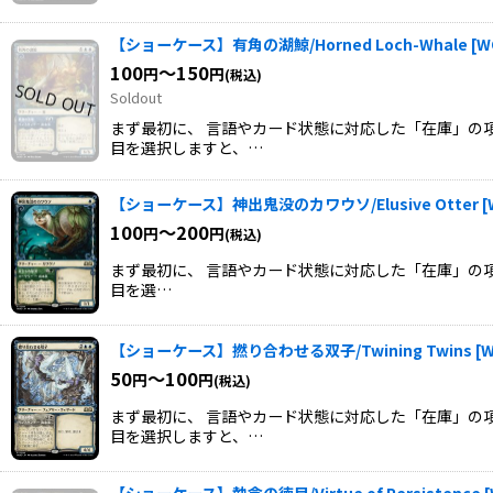
【ショーケース】有角の湖鯨/Horned Loch-Whale
[
W
100
～150
円
円
(税込)
Soldout
まず最初に、 言語やカード状態に対応した「在庫」の項
目を選択しますと、…
【ショーケース】神出鬼没のカワウソ/Elusive Otter
[
100
～200
円
円
(税込)
まず最初に、 言語やカード状態に対応した「在庫」の項
目を選…
【ショーケース】撚り合わせる双子/Twining Twins
[
W
50
～100
円
円
(税込)
まず最初に、 言語やカード状態に対応した「在庫」の項
目を選択しますと、…
【ショーケース】執念の徳目/Virtue of Persistence
[