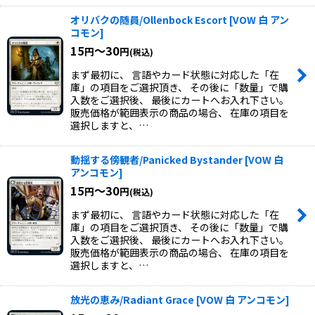
オリバクの随員/Ollenbock Escort
[
VOW 白 アン
コモン
]
15
～30
円
円
(税込)
まず最初に、 言語やカード状態に対応した「在
庫」の項目をご選択頂き、 その後に「数量」で購
入数をご選択後、 最後にカートへお入れ下さい。
販売価格が範囲表示の商品の場合、 在庫の項目を
選択しますと、…
動揺する傍観者/Panicked Bystander
[
VOW 白
アンコモン
]
15
～30
円
円
(税込)
まず最初に、 言語やカード状態に対応した「在
庫」の項目をご選択頂き、 その後に「数量」で購
入数をご選択後、 最後にカートへお入れ下さい。
販売価格が範囲表示の商品の場合、 在庫の項目を
選択しますと、…
放光の恵み/Radiant Grace
[
VOW 白 アンコモン
]