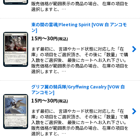
販売価格が範囲表示の商品の場合、 在庫の項目を
選択しますと、…
束の間の霊魂/Fleeting Spirit
[
VOW 白 アンコモ
ン
]
15
～30
円
円
(税込)
まず最初に、 言語やカード状態に対応した「在
庫」の項目をご選択頂き、 その後に「数量」で購
入数をご選択後、 最後にカートへお入れ下さい。
販売価格が範囲表示の商品の場合、 在庫の項目を
選択しますと、…
グリフ翼の騎兵隊/Gryffwing Cavalry
[
VOW 白
アンコモン
]
15
～30
円
円
(税込)
まず最初に、 言語やカード状態に対応した「在
庫」の項目をご選択頂き、 その後に「数量」で購
入数をご選択後、 最後にカートへお入れ下さい。
販売価格が範囲表示の商品の場合、 在庫の項目を
選択しますと、…