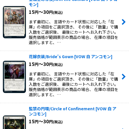
モン
]
15
～30
円
円
(税込)
まず最初に、 言語やカード状態に対応した「在
庫」の項目をご選択頂き、 その後に「数量」で購
入数をご選択後、 最後にカートへお入れ下さい。
販売価格が範囲表示の商品の場合、 在庫の項目を
選択しますと、…
花嫁衣装/Bride's Gown
[
VOW 白 アンコモン
]
15
～30
円
円
(税込)
まず最初に、 言語やカード状態に対応した「在
庫」の項目をご選択頂き、 その後に「数量」で購
入数をご選択後、 最後にカートへお入れ下さい。
販売価格が範囲表示の商品の場合、 在庫の項目を
選択しますと、…
監禁の円環/Circle of Confinement
[
VOW 白 ア
ンコモン
]
15
～30
円
円
(税込)