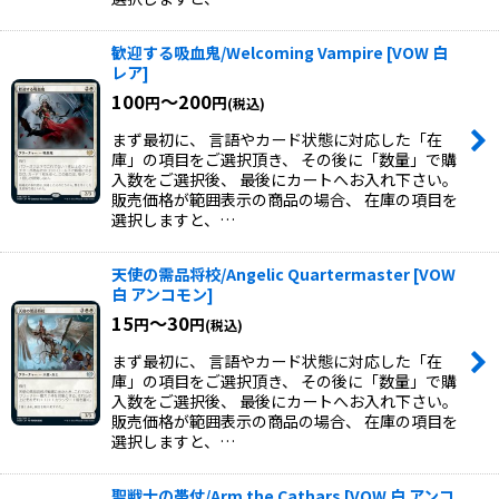
歓迎する吸血鬼/Welcoming Vampire
[
VOW 白
レア
]
100
～200
円
円
(税込)
まず最初に、 言語やカード状態に対応した「在
庫」の項目をご選択頂き、 その後に「数量」で購
入数をご選択後、 最後にカートへお入れ下さい。
販売価格が範囲表示の商品の場合、 在庫の項目を
選択しますと、…
天使の需品将校/Angelic Quartermaster
[
VOW
白 アンコモン
]
15
～30
円
円
(税込)
まず最初に、 言語やカード状態に対応した「在
庫」の項目をご選択頂き、 その後に「数量」で購
入数をご選択後、 最後にカートへお入れ下さい。
販売価格が範囲表示の商品の場合、 在庫の項目を
選択しますと、…
聖戦士の帯仗/Arm the Cathars
[
VOW 白 アンコ