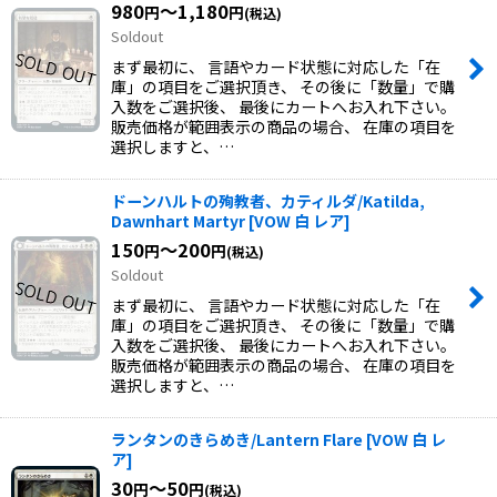
980
～1,180
円
円
(税込)
Soldout
まず最初に、 言語やカード状態に対応した「在
庫」の項目をご選択頂き、 その後に「数量」で購
入数をご選択後、 最後にカートへお入れ下さい。
販売価格が範囲表示の商品の場合、 在庫の項目を
選択しますと、…
ドーンハルトの殉教者、カティルダ/Katilda,
Dawnhart Martyr
[
VOW 白 レア
]
150
～200
円
円
(税込)
Soldout
まず最初に、 言語やカード状態に対応した「在
庫」の項目をご選択頂き、 その後に「数量」で購
入数をご選択後、 最後にカートへお入れ下さい。
販売価格が範囲表示の商品の場合、 在庫の項目を
選択しますと、…
ランタンのきらめき/Lantern Flare
[
VOW 白 レ
ア
]
30
～50
円
円
(税込)