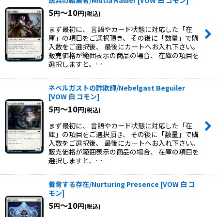
民兵の結集者/Militia Rallier
[
VOW 白 コモン
]
5
～10
円
円
(税込)
まず最初に、 言語やカード状態に対応した「在
庫」の項目をご選択頂き、 その後に「数量」で購
入数をご選択後、 最後にカートへお入れ下さい。
販売価格が範囲表示の商品の場合、 在庫の項目を
選択しますと、…
ネベルガストの詐欺師/Nebelgast Beguiler
[
VOW 白 コモン
]
5
～10
円
円
(税込)
まず最初に、 言語やカード状態に対応した「在
庫」の項目をご選択頂き、 その後に「数量」で購
入数をご選択後、 最後にカートへお入れ下さい。
販売価格が範囲表示の商品の場合、 在庫の項目を
選択しますと、…
養育する存在/Nurturing Presence
[
VOW 白 コ
モン
]
5
～10
円
円
(税込)