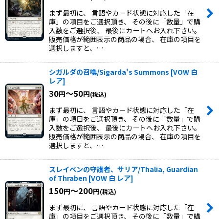
まず最初に、 言語やカード状態に対応した「在
庫」の項目をご選択頂き、 その後に「数量」で購
入数をご選択後、 最後にカートへお入れ下さい。
販売価格が範囲表示の商品の場合、 在庫の項目を
選択しますと、…
シガルダの召喚/Sigarda's Summons
[
VOW 白
レア
]
30
～50
円
円
(税込)
まず最初に、 言語やカード状態に対応した「在
庫」の項目をご選択頂き、 その後に「数量」で購
入数をご選択後、 最後にカートへお入れ下さい。
販売価格が範囲表示の商品の場合、 在庫の項目を
選択しますと、…
スレイベンの守護者、サリア/Thalia, Guardian
of Thraben
[
VOW 白 レア
]
150
～200
円
円
(税込)
まず最初に、 言語やカード状態に対応した「在
庫」の項目をご選択頂き、 その後に「数量」で購