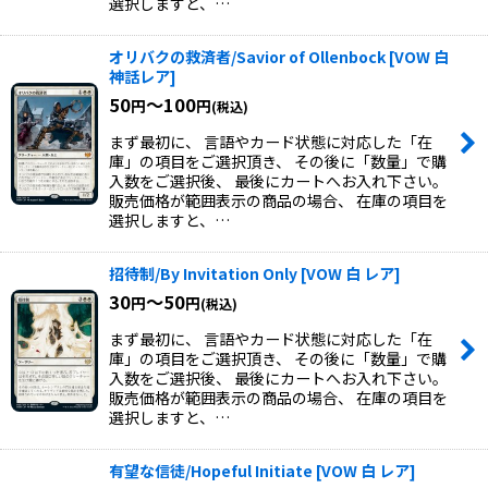
選択しますと、…
オリバクの救済者/Savior of Ollenbock
[
VOW 白
神話レア
]
50
～100
円
円
(税込)
まず最初に、 言語やカード状態に対応した「在
庫」の項目をご選択頂き、 その後に「数量」で購
入数をご選択後、 最後にカートへお入れ下さい。
販売価格が範囲表示の商品の場合、 在庫の項目を
選択しますと、…
招待制/By Invitation Only
[
VOW 白 レア
]
30
～50
円
円
(税込)
まず最初に、 言語やカード状態に対応した「在
庫」の項目をご選択頂き、 その後に「数量」で購
入数をご選択後、 最後にカートへお入れ下さい。
販売価格が範囲表示の商品の場合、 在庫の項目を
選択しますと、…
有望な信徒/Hopeful Initiate
[
VOW 白 レア
]