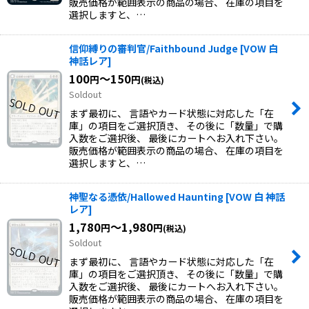
販売価格が範囲表示の商品の場合、 在庫の項目を
選択しますと、…
信仰縛りの審判官/Faithbound Judge
[
VOW 白
神話レア
]
100
～150
円
円
(税込)
Soldout
まず最初に、 言語やカード状態に対応した「在
庫」の項目をご選択頂き、 その後に「数量」で購
入数をご選択後、 最後にカートへお入れ下さい。
販売価格が範囲表示の商品の場合、 在庫の項目を
選択しますと、…
神聖なる憑依/Hallowed Haunting
[
VOW 白 神話
レア
]
1,780
～1,980
円
円
(税込)
Soldout
まず最初に、 言語やカード状態に対応した「在
庫」の項目をご選択頂き、 その後に「数量」で購
入数をご選択後、 最後にカートへお入れ下さい。
販売価格が範囲表示の商品の場合、 在庫の項目を