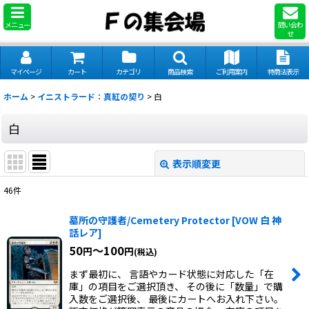
メニュー
問い合わ
せ
マイページ
カート
カテゴリ
商品検索
ご利用案内
特商法表示
ホーム
>
イニストラード：真紅の契り
>
白
白
表示順変更
閉じる
46
件
表示数
:
墓所の守護者/Cemetery Protector
[
VOW 白 神
話レア
]
並び順
:
50
～100
円
円
(税込)
まず最初に、 言語やカード状態に対応した「在
絞り込む
庫」の項目をご選択頂き、 その後に「数量」で購
入数をご選択後、 最後にカートへお入れ下さい。