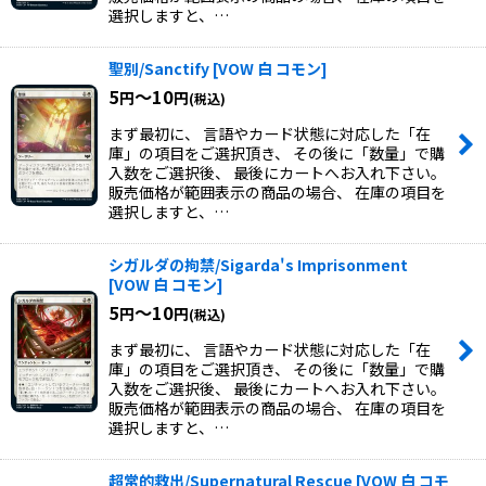
選択しますと、…
聖別/Sanctify
[
VOW 白 コモン
]
5
～10
円
円
(税込)
まず最初に、 言語やカード状態に対応した「在
庫」の項目をご選択頂き、 その後に「数量」で購
入数をご選択後、 最後にカートへお入れ下さい。
販売価格が範囲表示の商品の場合、 在庫の項目を
選択しますと、…
シガルダの拘禁/Sigarda's Imprisonment
[
VOW 白 コモン
]
5
～10
円
円
(税込)
まず最初に、 言語やカード状態に対応した「在
庫」の項目をご選択頂き、 その後に「数量」で購
入数をご選択後、 最後にカートへお入れ下さい。
販売価格が範囲表示の商品の場合、 在庫の項目を
選択しますと、…
超常的救出/Supernatural Rescue
[
VOW 白 コモ