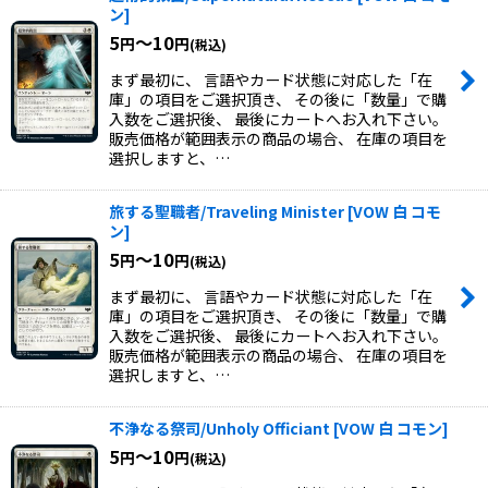
ン
]
5
～10
円
円
(税込)
まず最初に、 言語やカード状態に対応した「在
庫」の項目をご選択頂き、 その後に「数量」で購
入数をご選択後、 最後にカートへお入れ下さい。
販売価格が範囲表示の商品の場合、 在庫の項目を
選択しますと、…
旅する聖職者/Traveling Minister
[
VOW 白 コモ
ン
]
5
～10
円
円
(税込)
まず最初に、 言語やカード状態に対応した「在
庫」の項目をご選択頂き、 その後に「数量」で購
入数をご選択後、 最後にカートへお入れ下さい。
販売価格が範囲表示の商品の場合、 在庫の項目を
選択しますと、…
不浄なる祭司/Unholy Officiant
[
VOW 白 コモン
]
5
～10
円
円
(税込)