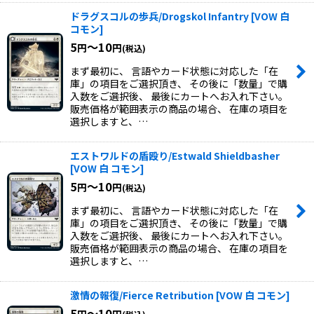
ドラグスコルの歩兵/Drogskol Infantry
[
VOW 白
コモン
]
5
～10
円
円
(税込)
まず最初に、 言語やカード状態に対応した「在
庫」の項目をご選択頂き、 その後に「数量」で購
入数をご選択後、 最後にカートへお入れ下さい。
販売価格が範囲表示の商品の場合、 在庫の項目を
選択しますと、…
エストワルドの盾殴り/Estwald Shieldbasher
[
VOW 白 コモン
]
5
～10
円
円
(税込)
まず最初に、 言語やカード状態に対応した「在
庫」の項目をご選択頂き、 その後に「数量」で購
入数をご選択後、 最後にカートへお入れ下さい。
販売価格が範囲表示の商品の場合、 在庫の項目を
選択しますと、…
激情の報復/Fierce Retribution
[
VOW 白 コモン
]
5
～10