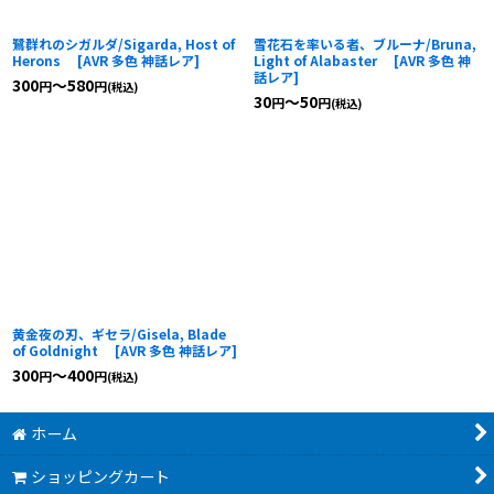
鷺群れのシガルダ/Sigarda, Host of
雪花石を率いる者、ブルーナ/Bruna,
Herons
[
AVR 多色 神話レア
]
Light of Alabaster
[
AVR 多色 神
話レア
]
300
～580
円
円
(税込)
30
～50
円
円
(税込)
黄金夜の刃、ギセラ/Gisela, Blade
of Goldnight
[
AVR 多色 神話レア
]
300
～400
円
円
(税込)
ホーム
ショッピングカート