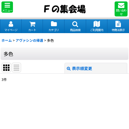
メニュー
問い合わ
せ
マイページ
カート
カテゴリ
商品検索
ご利用案内
特商法表示
ホーム
>
アヴァシンの帰還
>
多色
多色
表示順変更
閉じる
3
件
表示数
:
並び順
:
絞り込む