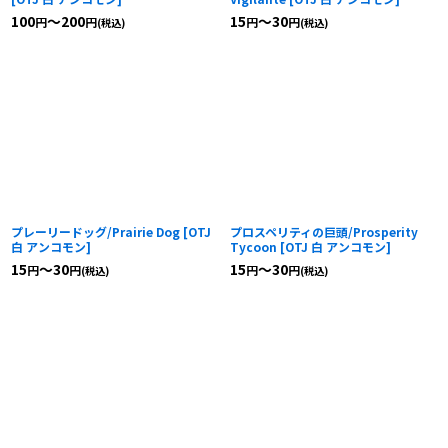
100
～200
15
～30
円
円
円
円
(税込)
(税込)
プレーリードッグ/Prairie Dog
[
OTJ
プロスペリティの巨頭/Prosperity
白 アンコモン
]
Tycoon
[
OTJ 白 アンコモン
]
15
～30
15
～30
円
円
円
円
(税込)
(税込)