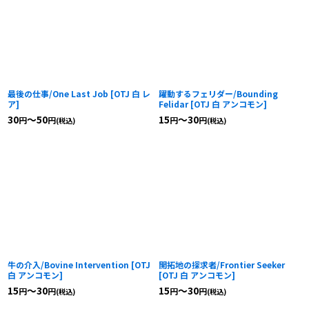
最後の仕事/One Last Job
[
OTJ 白 レ
躍動するフェリダー/Bounding
ア
]
Felidar
[
OTJ 白 アンコモン
]
30
～50
15
～30
円
円
円
円
(税込)
(税込)
牛の介入/Bovine Intervention
[
OTJ
開拓地の探求者/Frontier Seeker
白 アンコモン
]
[
OTJ 白 アンコモン
]
15
～30
15
～30
円
円
円
円
(税込)
(税込)