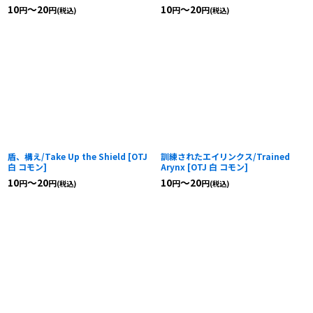
10
～20
10
～20
円
円
円
円
(税込)
(税込)
盾、構え/Take Up the Shield
[
OTJ
訓練されたエイリンクス/Trained
白 コモン
]
Arynx
[
OTJ 白 コモン
]
10
～20
10
～20
円
円
円
円
(税込)
(税込)