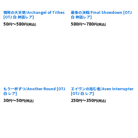
徴税の大天使/Archangel of Tithes
最後の決戦/Final Showdown
[
OTJ
[
OTJ 白 神話レア
]
白 神話レア
]
50
～580
580
～780
円
円
円
円
(税込)
(税込)
もう一杯ずつ/Another Round
[
OTJ
エイヴンの阻む者/Aven Interrupter
白 レア
]
[
OTJ 白 レア
]
30
～50
250
～350
円
円
円
円
(税込)
(税込)