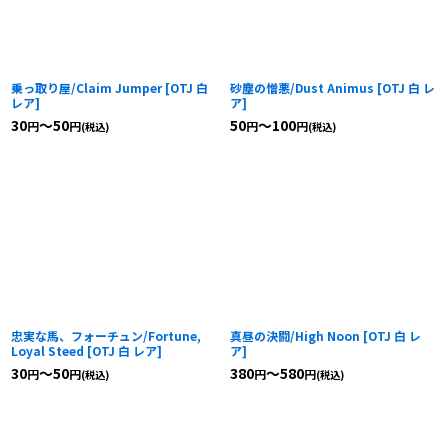
乗っ取り屋/Claim Jumper
[
OTJ 白
砂塵の憎悪/Dust Animus
[
OTJ 白 レ
レア
]
ア
]
30
～50
50
～100
円
円
円
円
(税込)
(税込)
忠実な馬、フォーチュン/Fortune,
真昼の決闘/High Noon
[
OTJ 白 レ
Loyal Steed
[
OTJ 白 レア
]
ア
]
30
～50
380
～580
円
円
円
円
(税込)
(税込)