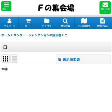
メニュー
問い合わ
せ
マイページ
カート
カテゴリ
商品検索
ご利用案内
特商法表示
ホーム
>
サンダー・ジャンクションの無法者
>
白
白
表示順変更
閉じる
38
件
表示数
:
並び順
:
絞り込む