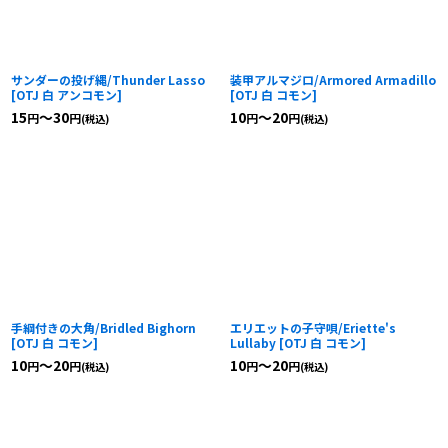
サンダーの投げ縄/Thunder Lasso
装甲アルマジロ/Armored Armadillo
[
OTJ 白 アンコモン
]
[
OTJ 白 コモン
]
15
～30
10
～20
円
円
円
円
(税込)
(税込)
手綱付きの大角/Bridled Bighorn
エリエットの子守唄/Eriette's
[
OTJ 白 コモン
]
Lullaby
[
OTJ 白 コモン
]
10
～20
10
～20
円
円
円
円
(税込)
(税込)