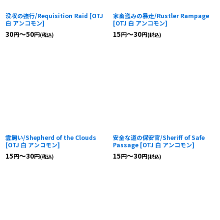
没収の強行/Requisition Raid
[
OTJ
家畜盗みの暴走/Rustler Rampage
白 アンコモン
]
[
OTJ 白 アンコモン
]
30
～50
15
～30
円
円
円
円
(税込)
(税込)
雲飼い/Shepherd of the Clouds
安全な道の保安官/Sheriff of Safe
[
OTJ 白 アンコモン
]
Passage
[
OTJ 白 アンコモン
]
15
～30
15
～30
円
円
円
円
(税込)
(税込)