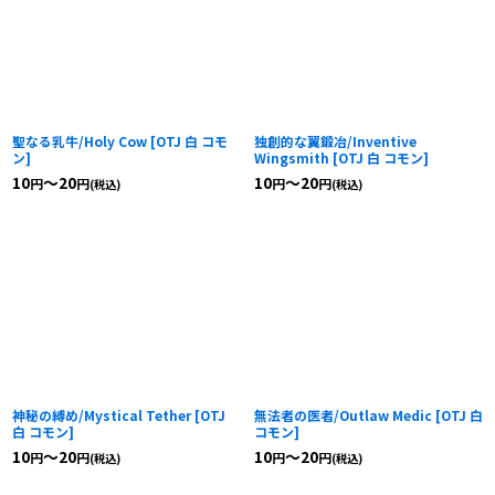
聖なる乳牛/Holy Cow
[
OTJ 白 コモ
独創的な翼鍛冶/Inventive
ン
]
Wingsmith
[
OTJ 白 コモン
]
10
～20
10
～20
円
円
円
円
(税込)
(税込)
神秘の縛め/Mystical Tether
[
OTJ
無法者の医者/Outlaw Medic
[
OTJ 白
白 コモン
]
コモン
]
10
～20
10
～20
円
円
円
円
(税込)
(税込)