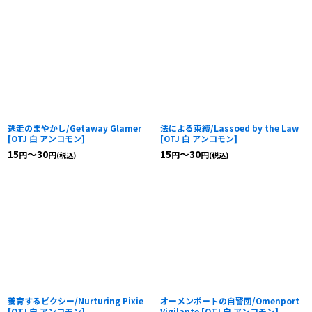
逃走のまやかし/Getaway Glamer
法による束縛/Lassoed by the Law
[
OTJ 白 アンコモン
]
[
OTJ 白 アンコモン
]
15
～30
15
～30
円
円
円
円
(税込)
(税込)
養育するピクシー/Nurturing Pixie
オーメンポートの自警団/Omenport
[
OTJ 白 アンコモン
]
Vigilante
[
OTJ 白 アンコモン
]