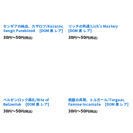
センギアの純血、カザロフ/Kazarov,
リッチの熟達/Lich's Mastery
Sengir Pureblood
[
DOM 黒 レア
]
[
DOM 黒 レア
]
30
～50
30
～50
円
円
円
円
(税込)
(税込)
ベルゼンロック典礼/Rite of
飢饉の具現、トルガール/Torgaar,
Belzenlok
[
DOM 黒 レア
]
Famine Incarnate
[
DOM 黒 レア
]
30
～50
30
～50
円
円
円
円
(税込)
(税込)