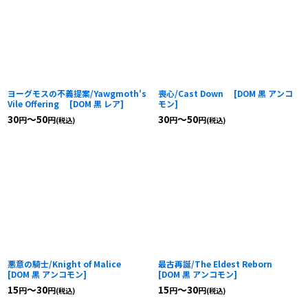
ヨーグモスの不義提案/Yawgmoth's
喪心/Cast Down
[
DOM 黒 アンコ
Vile Offering
[
DOM 黒 レア
]
モン
]
30
～50
30
～50
円
円
円
円
(税込)
(税込)
悪意の騎士/Knight of Malice
最古再誕/The Eldest Reborn
[
DOM 黒 アンコモン
]
[
DOM 黒 アンコモン
]
15
～30
15
～30
円
円
円
円
(税込)
(税込)