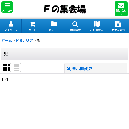
メニュー
問い合わ
せ
マイページ
カート
カテゴリ
商品検索
ご利用案内
特商法表示
ホーム
>
ドミナリア
>
黒
黒
表示順変更
閉じる
14
件
表示数
:
並び順
:
絞り込む