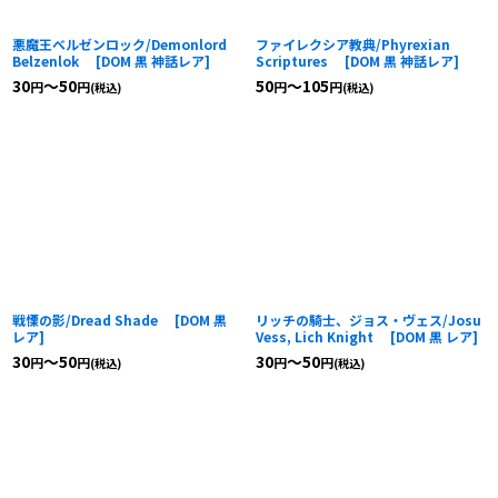
悪魔王ベルゼンロック/Demonlord
ファイレクシア教典/Phyrexian
Belzenlok
[
DOM 黒 神話レア
]
Scriptures
[
DOM 黒 神話レア
]
30
～50
50
～105
円
円
円
円
(税込)
(税込)
戦慄の影/Dread Shade
[
DOM 黒
リッチの騎士、ジョス・ヴェス/Josu
レア
]
Vess, Lich Knight
[
DOM 黒 レア
]
30
～50
30
～50
円
円
円
円
(税込)
(税込)