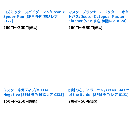
コズミック・スパイダーマン/Cosmic
マスタープランナー、ドクター・オク
Spider-Man
[
SPM 多色 神話レア
トパス/Doctor Octopus, Master
0127
]
Planner
[
SPM 多色 神話レア 0128
]
200
～300
200
～580
円
円
円
円
(税込)
(税込)
ミスターネガティブ/Mister
蜘蛛の心、アラーニャ/Arana, Heart
Negative
[
SPM 多色 神話レア 0135
]
of the Spider
[
SPM 多色 レア 0123
]
150
～250
30
～50
円
円
円
円
(税込)
(税込)