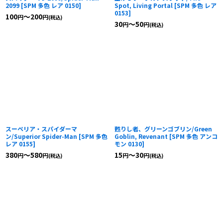
2099
[
SPM 多色 レア 0150
]
Spot, Living Portal
[
SPM 多色 レア
0153
]
100
～200
円
円
(税込)
30
～50
円
円
(税込)
スーペリア・スパイダーマ
甦りし者、グリーンゴブリン/Green
ン/Superior Spider-Man
[
SPM 多色
Goblin, Revenant
[
SPM 多色 アンコ
レア 0155
]
モン 0130
]
380
～580
15
～30
円
円
円
円
(税込)
(税込)