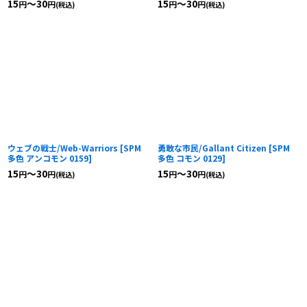
15
～30
15
～30
円
円
円
円
(税込)
(税込)
ウェブの戦士/Web-Warriors
[
SPM
勇敢な市民/Gallant Citizen
[
SPM
多色 アンコモン 0159
]
多色 コモン 0129
]
15
～30
15
～30
円
円
円
円
(税込)
(税込)