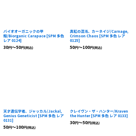
バイオオーガニックの甲
真紅の混沌、カーネイジ/Carnage,
殻/Biorganic Carapace
[
SPM 多色
Crimson Chaos
[
SPM 多色 レア
レア 0124
]
0125
]
30
～50
50
～100
円
円
円
円
(税込)
(税込)
天才遺伝学者、ジャッカル/Jackal,
クレイヴン・ザ・ハンター/Kraven
Genius Geneticist
[
SPM 多色 レア
the Hunter
[
SPM 多色 レア 0133
]
0131
]
30
～50
円
円
(税込)
50
～100
円
円
(税込)