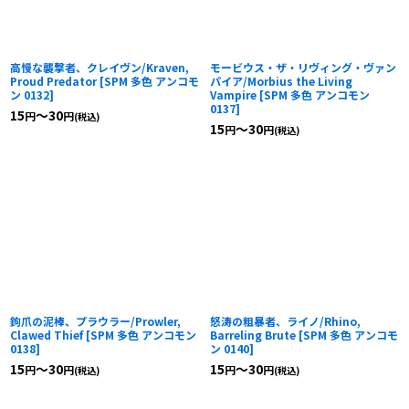
高慢な襲撃者、クレイヴン/Kraven,
モービウス・ザ・リヴィング・ヴァン
Proud Predator
[
SPM 多色 アンコモ
パイア/Morbius the Living
ン 0132
]
Vampire
[
SPM 多色 アンコモン
0137
]
15
～30
円
円
(税込)
15
～30
円
円
(税込)
鉤爪の泥棒、プラウラー/Prowler,
怒涛の粗暴者、ライノ/Rhino,
Clawed Thief
[
SPM 多色 アンコモン
Barreling Brute
[
SPM 多色 アンコモ
0138
]
ン 0140
]
15
～30
15
～30
円
円
円
円
(税込)
(税込)