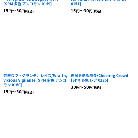
[
SPM 多色 アンコモン 0149
]
0151
]
15
～30
15
～30
円
円
円
円
(税込)
(税込)
苛烈なヴィジランテ、レイス/Wraith,
声援を送る群衆/Cheering Crowd
Vicious Vigilante
[
SPM 多色 アンコ
[
SPM 多色 レア 0126
]
モン 0160
]
30
～50
円
円
(税込)
15
～30
円
円
(税込)