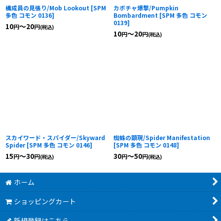
構成員の見張り/Mob Lookout
[
SPM
カボチャ爆撃/Pumpkin
多色 コモン 0136
]
Bombardment
[
SPM 多色 コモン
0139
]
10
～20
円
円
(税込)
10
～20
円
円
(税込)
スカイワード・スパイダー/Skyward
蜘蛛の顕現/Spider Manifestation
Spider
[
SPM 多色 コモン 0146
]
[
SPM 多色 コモン 0148
]
15
～30
30
～50
円
円
円
円
(税込)
(税込)
ホーム
ショッピングカート
新規登録はこちら