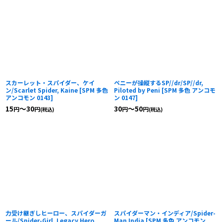
スカーレット・スパイダー、ケイ
ペニーが操縦するSP//dr/SP//dr,
ン/Scarlet Spider, Kaine
[
SPM 多色
Piloted by Peni
[
SPM 多色 アンコモ
アンコモン 0143
]
ン 0147
]
15
～30
30
～50
円
円
円
円
(税込)
(税込)
力受け継ぎしヒーロー、スパイダーガ
スパイダーマン・インディア/Spider-
ール/Spider-Girl, Legacy Hero
Man India
[
SPM 多色 アンコモン