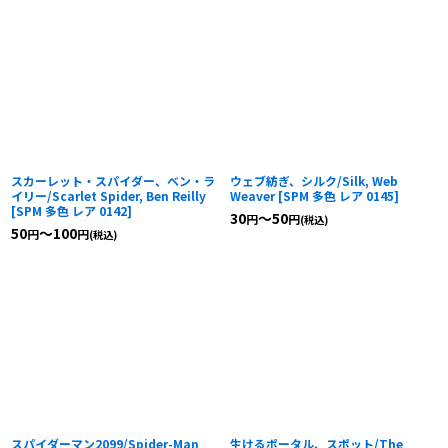
スカーレット・スパイダー、ベン・ラ
ウェブ紡ぎ、シルク/Silk, Web
イリー/Scarlet Spider, Ben Reilly
Weaver
[
SPM 多色 レア 0145
]
[
SPM 多色 レア 0142
]
30
～50
円
円
(税込)
50
～100
円
円
(税込)
スパイダーマン2099/Spider-Man
生けるポータル、スポット/The