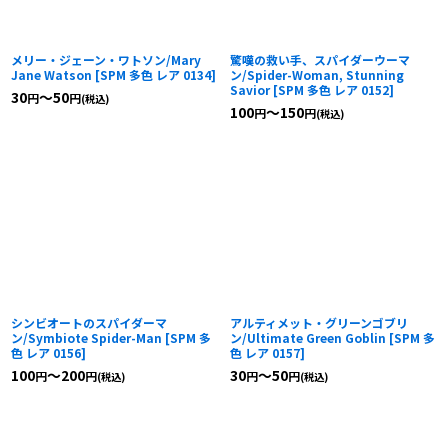
メリー・ジェーン・ワトソン/Mary
驚嘆の救い手、スパイダーウーマ
Jane Watson
[
SPM 多色 レア 0134
]
ン/Spider-Woman, Stunning
Savior
[
SPM 多色 レア 0152
]
30
～50
円
円
(税込)
100
～150
円
円
(税込)
シンビオートのスパイダーマ
アルティメット・グリーンゴブリ
ン/Symbiote Spider-Man
[
SPM 多
ン/Ultimate Green Goblin
[
SPM 多
色 レア 0156
]
色 レア 0157
]
100
～200
30
～50
円
円
円
円
(税込)
(税込)