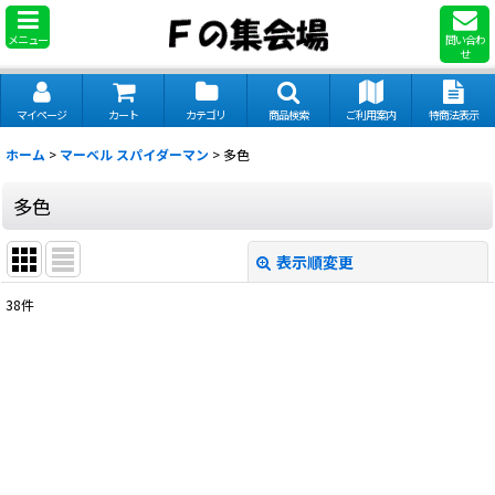
メニュー
問い合わ
せ
マイページ
カート
カテゴリ
商品検索
ご利用案内
特商法表示
ホーム
>
マーベル スパイダーマン
>
多色
多色
表示順変更
閉じる
38
件
表示数
:
並び順
:
絞り込む