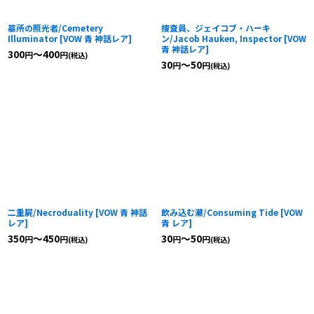
墓所の照光者/Cemetery
捜査員、ジェイコブ・ハーキ
Illuminator
[
VOW 青 神話レア
]
ン/Jacob Hauken, Inspector
[
VOW
青 神話レア
]
300
～400
円
円
(税込)
30
～50
円
円
(税込)
二重屍/Necroduality
[
VOW 青 神話
飲み込む潮/Consuming Tide
[
VOW
レア
]
青 レア
]
350
～450
30
～50
円
円
円
円
(税込)
(税込)