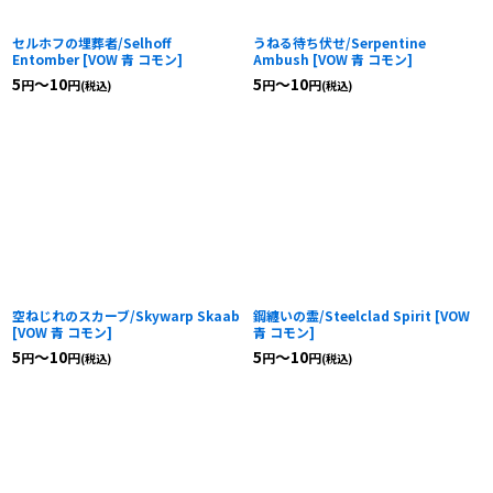
セルホフの埋葬者/Selhoff
うねる待ち伏せ/Serpentine
Entomber
[
VOW 青 コモン
]
Ambush
[
VOW 青 コモン
]
5
～10
5
～10
円
円
円
円
(税込)
(税込)
空ねじれのスカーブ/Skywarp Skaab
鋼纏いの霊/Steelclad Spirit
[
VOW
[
VOW 青 コモン
]
青 コモン
]
5
～10
5
～10
円
円
円
円
(税込)
(税込)