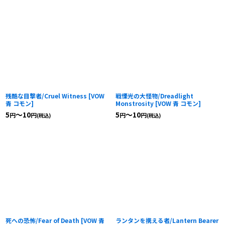
残酷な目撃者/Cruel Witness
[
VOW
戦慄光の大怪物/Dreadlight
青 コモン
]
Monstrosity
[
VOW 青 コモン
]
5
～10
5
～10
円
円
円
円
(税込)
(税込)
死への恐怖/Fear of Death
[
VOW 青
ランタンを携える者/Lantern Bearer