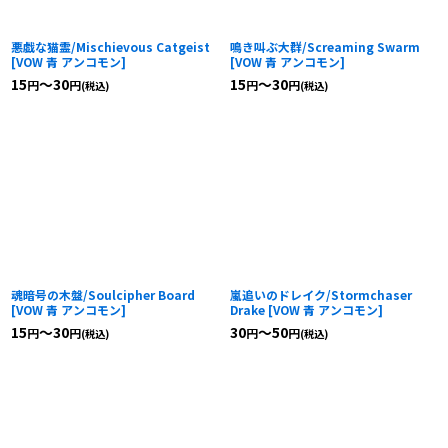
悪戯な猫霊/Mischievous Catgeist
鳴き叫ぶ大群/Screaming Swarm
[
VOW 青 アンコモン
]
[
VOW 青 アンコモン
]
15
～30
15
～30
円
円
円
円
(税込)
(税込)
魂暗号の木盤/Soulcipher Board
嵐追いのドレイク/Stormchaser
[
VOW 青 アンコモン
]
Drake
[
VOW 青 アンコモン
]
15
～30
30
～50
円
円
円
円
(税込)
(税込)