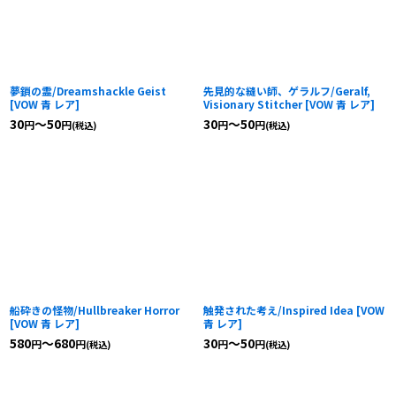
夢鎖の霊/Dreamshackle Geist
先見的な縫い師、ゲラルフ/Geralf,
[
VOW 青 レア
]
Visionary Stitcher
[
VOW 青 レア
]
30
～50
30
～50
円
円
円
円
(税込)
(税込)
船砕きの怪物/Hullbreaker Horror
触発された考え/Inspired Idea
[
VOW
[
VOW 青 レア
]
青 レア
]
580
～680
30
～50
円
円
円
円
(税込)
(税込)