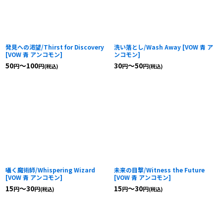
発見への渇望/Thirst for Discovery
洗い落とし/Wash Away
[
VOW 青 ア
[
VOW 青 アンコモン
]
ンコモン
]
50
～100
30
～50
円
円
円
円
(税込)
(税込)
囁く魔術師/Whispering Wizard
未来の目撃/Witness the Future
[
VOW 青 アンコモン
]
[
VOW 青 アンコモン
]
15
～30
15
～30
円
円
円
円
(税込)
(税込)