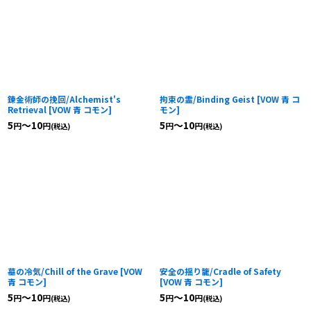
錬金術師の挽回/Alchemist's
拘束の霊/Binding Geist
[
VOW 青 コ
Retrieval
[
VOW 青 コモン
]
モン
]
5
～10
5
～10
円
円
円
円
(税込)
(税込)
墓の冷気/Chill of the Grave
[
VOW
安全の揺り籠/Cradle of Safety
青 コモン
]
[
VOW 青 コモン
]
5
～10
5
～10
円
円
円
円
(税込)
(税込)