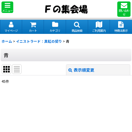
メニュー
問い合わ
せ
マイページ
カート
カテゴリ
商品検索
ご利用案内
特商法表示
ホーム
>
イニストラード：真紅の契り
>
青
青
表示順変更
閉じる
45
件
表示数
:
並び順
:
絞り込む