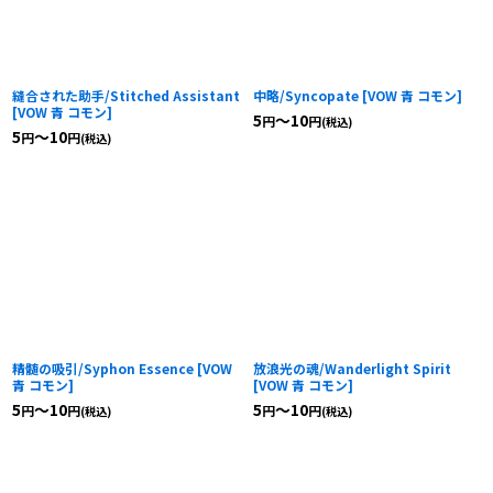
縫合された助手/Stitched Assistant
中略/Syncopate
[
VOW 青 コモン
]
[
VOW 青 コモン
]
5
～10
円
円
(税込)
5
～10
円
円
(税込)
精髄の吸引/Syphon Essence
[
VOW
放浪光の魂/Wanderlight Spirit
青 コモン
]
[
VOW 青 コモン
]
5
～10
5
～10
円
円
円
円
(税込)
(税込)