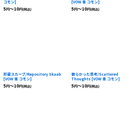
コモン
]
[
VOW 青 コモン
]
5
～10
5
～10
円
円
円
円
(税込)
(税込)
貯蔵スカーブ/Repository Skaab
散らかった思考/Scattered
[
VOW 青 コモン
]
Thoughts
[
VOW 青 コモン
]
5
～10
5
～10
円
円
円
円
(税込)
(税込)