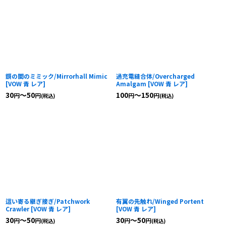
鏡の間のミミック/Mirrorhall Mimic
過充電縫合体/Overcharged
[
VOW 青 レア
]
Amalgam
[
VOW 青 レア
]
30
～50
100
～150
円
円
円
円
(税込)
(税込)
這い寄る継ぎ接ぎ/Patchwork
有翼の先触れ/Winged Portent
Crawler
[
VOW 青 レア
]
[
VOW 青 レア
]
30
～50
30
～50
円
円
円
円
(税込)
(税込)