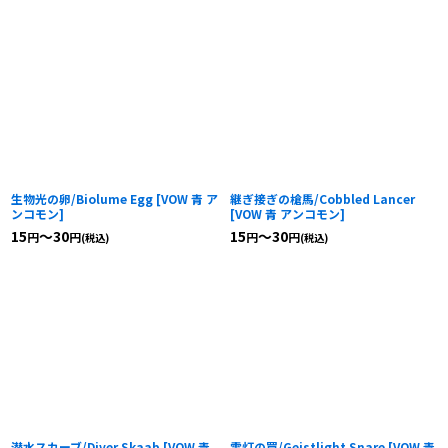
生物光の卵/Biolume Egg
[
VOW 青 ア
継ぎ接ぎの槍馬/Cobbled Lancer
ンコモン
]
[
VOW 青 アンコモン
]
15
～30
15
～30
円
円
円
円
(税込)
(税込)
潜水スカーブ/Diver Skaab
[
VOW 青
霊灯の罠/Geistlight Snare
[
VOW 青