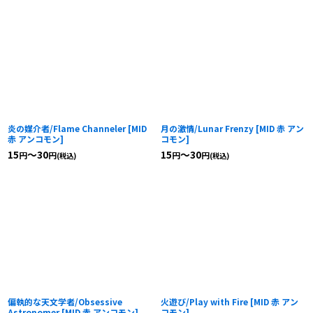
炎の媒介者/Flame Channeler
[
MID
月の激情/Lunar Frenzy
[
MID 赤 アン
赤 アンコモン
]
コモン
]
15
～30
15
～30
円
円
円
円
(税込)
(税込)
偏執的な天文学者/Obsessive
火遊び/Play with Fire
[
MID 赤 アン
Astronomer
[
MID 赤 アンコモン
]
コモン
]