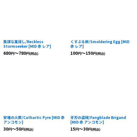
無謀な嵐探し/Reckless
くすぶる卵/Smoldering Egg
[
MID
Stormseeker
[
MID 赤 レア
]
赤 レア
]
680
～780
100
～150
円
円
円
円
(税込)
(税込)
安堵の火葬/Cathartic Pyre
[
MID 赤
牙刃の盗賊/Fangblade Brigand
アンコモン
]
[
MID 赤 アンコモン
]
30
～50
15
～30
円
円
円
円
(税込)
(税込)