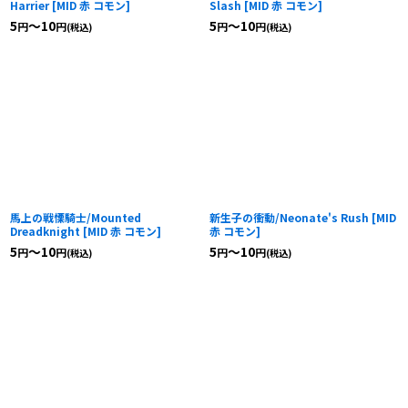
Harrier
[
MID 赤 コモン
]
Slash
[
MID 赤 コモン
]
5
～10
5
～10
円
円
円
円
(税込)
(税込)
馬上の戦慄騎士/Mounted
新生子の衝動/Neonate's Rush
[
MID
Dreadknight
[
MID 赤 コモン
]
赤 コモン
]
5
～10
5
～10
円
円
円
円
(税込)
(税込)