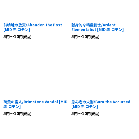
前哨地の放棄/Abandon the Post
献身的な精霊術士/Ardent
[
MID 赤 コモン
]
Elementalist
[
MID 赤 コモン
]
5
～10
5
～10
円
円
円
円
(税込)
(税込)
硫黄の蛮人/Brimstone Vandal
[
MID
忌み者の火刑/Burn the Accursed
赤 コモン
]
[
MID 赤 コモン
]
5
～10
5
～10
円
円
円
円
(税込)
(税込)