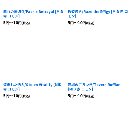
群れの裏切り/Pack's Betrayal
[
MID
似姿焼き/Raze the Effigy
[
MID 赤 コ
赤 コモン
]
モン
]
5
～10
5
～10
円
円
円
円
(税込)
(税込)
盗まれた活力/Stolen Vitality
[
MID
酒場のごろつき/Tavern Ruffian
赤 コモン
]
[
MID 赤 コモン
]
5
～10
5
～10
円
円
円
円
(税込)
(税込)