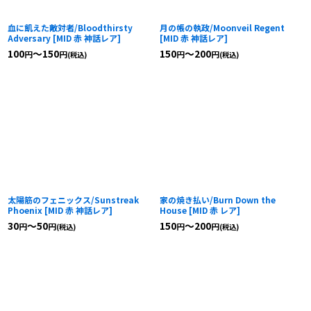
血に飢えた敵対者/Bloodthirsty
月の帳の執政/Moonveil Regent
Adversary
[
MID 赤 神話レア
]
[
MID 赤 神話レア
]
100
～150
150
～200
円
円
円
円
(税込)
(税込)
太陽筋のフェニックス/Sunstreak
家の焼き払い/Burn Down the
Phoenix
[
MID 赤 神話レア
]
House
[
MID 赤 レア
]
30
～50
150
～200
円
円
円
円
(税込)
(税込)