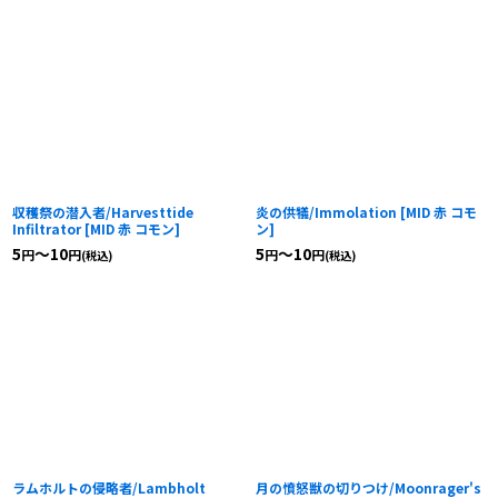
収穫祭の潜入者/Harvesttide
炎の供犠/Immolation
[
MID 赤 コモ
Infiltrator
[
MID 赤 コモン
]
ン
]
5
～10
5
～10
円
円
円
円
(税込)
(税込)
ラムホルトの侵略者/Lambholt
月の憤怒獣の切りつけ/Moonrager's