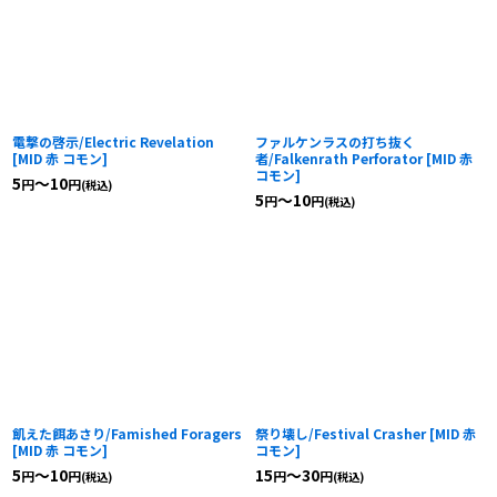
電撃の啓示/Electric Revelation
ファルケンラスの打ち抜く
[
MID 赤 コモン
]
者/Falkenrath Perforator
[
MID 赤
コモン
]
5
～10
円
円
(税込)
5
～10
円
円
(税込)
飢えた餌あさり/Famished Foragers
祭り壊し/Festival Crasher
[
MID 赤
[
MID 赤 コモン
]
コモン
]
5
～10
15
～30
円
円
円
円
(税込)
(税込)