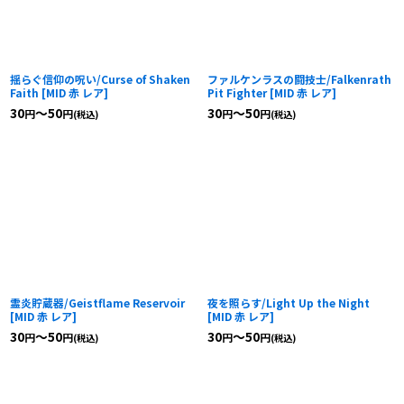
揺らぐ信仰の呪い/Curse of Shaken
ファルケンラスの闘技士/Falkenrath
Faith
[
MID 赤 レア
]
Pit Fighter
[
MID 赤 レア
]
30
～50
30
～50
円
円
円
円
(税込)
(税込)
霊炎貯蔵器/Geistflame Reservoir
夜を照らす/Light Up the Night
[
MID 赤 レア
]
[
MID 赤 レア
]
30
～50
30
～50
円
円
円
円
(税込)
(税込)