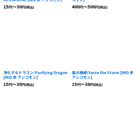
15
～30
400
～500
円
円
円
円
(税込)
(税込)
浄化するドラゴン/Purifying Dragon
嵐の捕縛/Seize the Storm
[
MID 赤
[
MID 赤 アンコモン
]
アンコモン
]
15
～30
15
～30
円
円
円
円
(税込)
(税込)