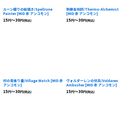
ルーン綴りの絵描き/Spellrune
熱錬金術師/Thermo-Alchemist
Painter
[
MID 赤 アンコモン
]
[
MID 赤 アンコモン
]
15
～30
15
～30
円
円
円
円
(税込)
(税込)
村の見張り番/Village Watch
[
MID 赤
ヴォルダーレンの伏兵/Voldaren
アンコモン
]
Ambusher
[
MID 赤 アンコモン
]
15
～30
15
～30
円
円
円
円
(税込)
(税込)