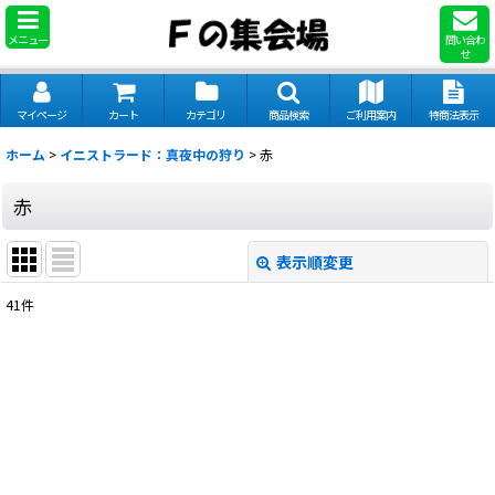
メニュー
問い合わ
せ
マイページ
カート
カテゴリ
商品検索
ご利用案内
特商法表示
ホーム
>
イニストラード：真夜中の狩り
>
赤
赤
表示順変更
閉じる
41
件
表示数
:
並び順
:
絞り込む