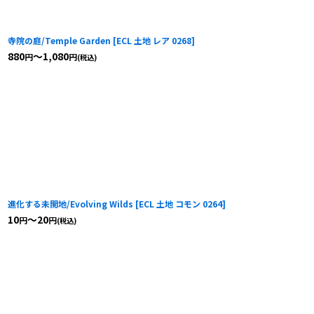
寺院の庭/Temple Garden
[
ECL 土地 レア 0268
]
880
～1,080
円
円
(税込)
進化する未開地/Evolving Wilds
[
ECL 土地 コモン 0264
]
10
～20
円
円
(税込)