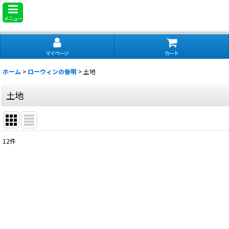
メニュー
マイページ
カート
ホーム
>
ローウィンの昏明
>
土地
土地
12
件
表示数
:
並び順
: