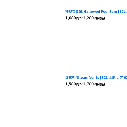
神聖なる泉/Hallowed Fountain
[
ECL
1,080
～1,280
円
円
(税込)
蒸気孔/Steam Vents
[
ECL 土地 レア 0
1,580
～1,780
円
円
(税込)