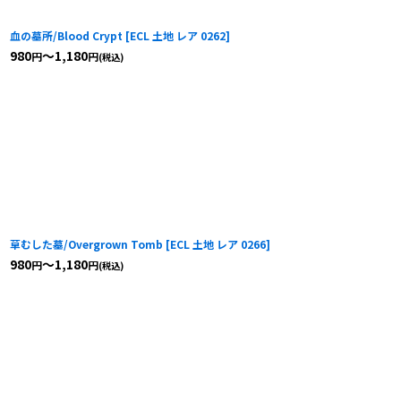
血の墓所/Blood Crypt
[
ECL 土地 レア 0262
]
980
～1,180
円
円
(税込)
草むした墓/Overgrown Tomb
[
ECL 土地 レア 0266
]
980
～1,180
円
円
(税込)