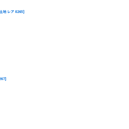
 土地 レア 0265
]
267
]