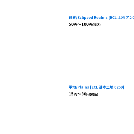
蝕界/Eclipsed Realms
[
ECL 土地 アン
50
～100
円
円
(税込)
平地/Plains
[
ECL 基本土地 0269
]
15
～30
円
円
(税込)