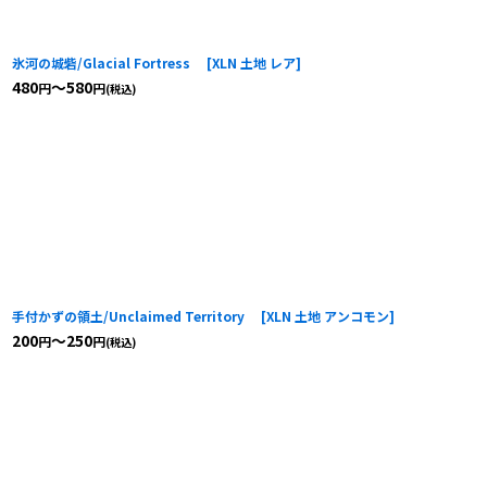
氷河の城砦/Glacial Fortress
[
XLN 土地 レア
]
480
～580
円
円
(税込)
手付かずの領土/Unclaimed Territory
[
XLN 土地 アンコモン
]
200
～250
円
円
(税込)