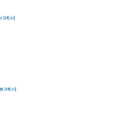
アンコモン
]
土地 コモン
]