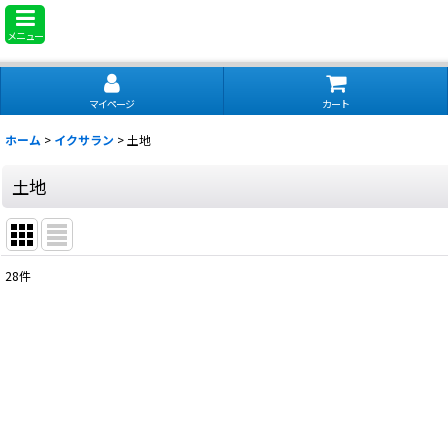
メニュー
マイページ
カート
ホーム
>
イクサラン
>
土地
土地
28
件
表示数
:
並び順
: