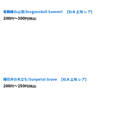
竜髑髏の山頂/Dragonskull Summit
[
XLN 土地 レア
]
200
～300
円
円
(税込)
陽花弁の木立ち/Sunpetal Grove
[
XLN 土地 レア
]
200
～250
円
円
(税込)