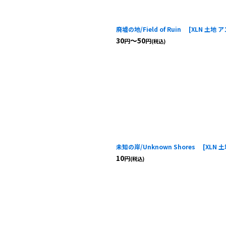
廃墟の地/Field of Ruin
[
XLN 土地 
30
～50
円
円
(税込)
未知の岸/Unknown Shores
[
XLN 
10
円
(税込)