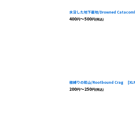
水没した地下墓地/Drowned Cataco
400
～500
円
円
(税込)
根縛りの岩山/Rootbound Crag
[
XL
200
～250
円
円
(税込)