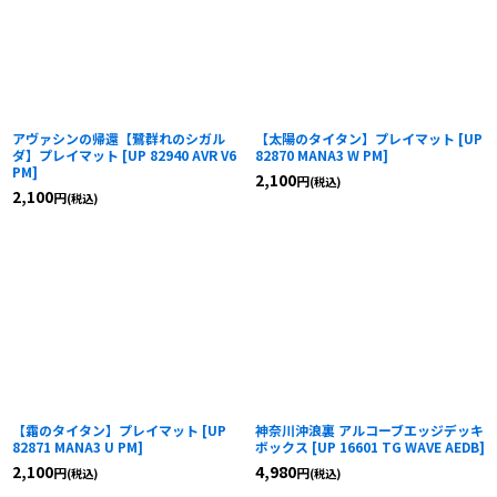
アヴァシンの帰還【鷺群れのシガル
【太陽のタイタン】プレイマット
[
UP
ダ】プレイマット
[
UP 82940 AVR V6
82870 MANA3 W PM
]
PM
]
2,100
円
(税込)
2,100
円
(税込)
【霜のタイタン】プレイマット
[
UP
神奈川沖浪裏 アルコーブエッジデッキ
82871 MANA3 U PM
]
ボックス
[
UP 16601 TG WAVE AEDB
]
2,100
4,980
円
円
(税込)
(税込)