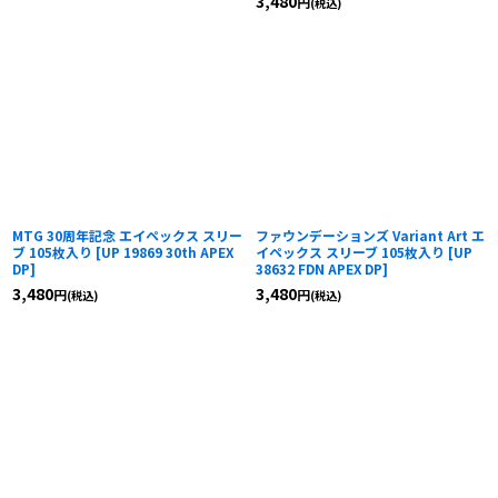
3,480
円
(税込)
MTG 30周年記念 エイペックス スリー
ファウンデーションズ Variant Art エ
ブ 105枚入り
[
UP 19869 30th APEX
イペックス スリーブ 105枚入り
[
UP
DP
]
38632 FDN APEX DP
]
3,480
3,480
円
円
(税込)
(税込)