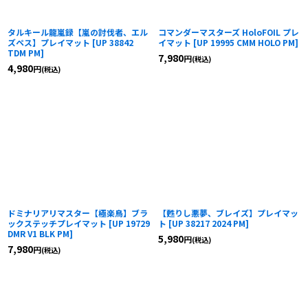
タルキール龍嵐録【嵐の討伐者、エル
コマンダーマスターズ HoloFOIL プレ
ズペス】プレイマット
[
UP 38842
イマット
[
UP 19995 CMM HOLO PM
]
TDM PM
]
7,980
円
(税込)
4,980
円
(税込)
ドミナリアリマスター【極楽鳥】ブラ
【甦りし悪夢、ブレイズ】プレイマッ
ックステッチプレイマット
[
UP 19729
ト
[
UP 38217 2024 PM
]
DMR V1 BLK PM
]
5,980
円
(税込)
7,980
円
(税込)