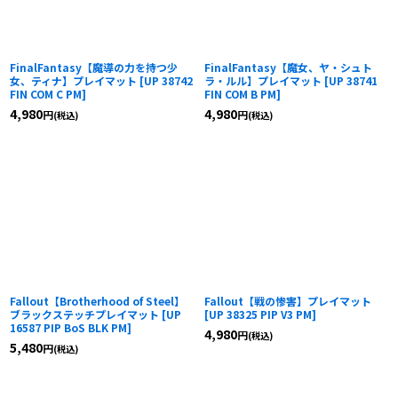
FinalFantasy【魔導の力を持つ少
FinalFantasy【魔女、ヤ・シュト
女、ティナ】プレイマット
[
UP 38742
ラ・ルル】プレイマット
[
UP 38741
FIN COM C PM
]
FIN COM B PM
]
4,980
4,980
円
円
(税込)
(税込)
Fallout【Brotherhood of Steel】
Fallout【戦の惨害】プレイマット
ブラックステッチプレイマット
[
UP
[
UP 38325 PIP V3 PM
]
16587 PIP BoS BLK PM
]
4,980
円
(税込)
5,480
円
(税込)