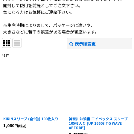
開封して使用を前提としてご注文下さい。
気になる方はお気軽にご連絡下さい。
※生産時期によりまして、パッケージに違いや、
大きさなどに若干の誤差がある場合が御座います。
表示順変更
閉じる
41
件
サブカテゴリ
:
表示数
:
並び順
:
絞り込む
KIRINスリーブ (全9色) 100枚入り
神奈川沖浪裏 エイペックス スリーブ
105枚入り
[
UP 16603 TG WAVE
1,080
円
(税込)
APEX DP
]