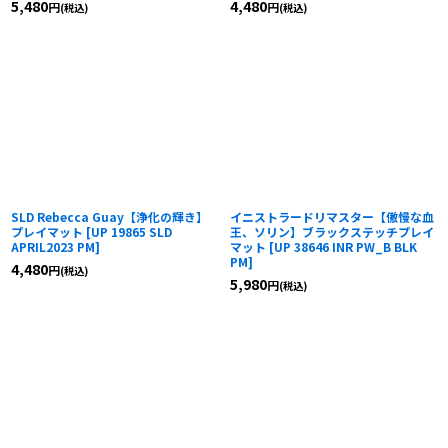
5,480
4,480
円
円
(税込)
(税込)
SLD Rebecca Guay【浄化の輝き】
イニストラードリマスター【傲慢な血
プレイマット
[
UP 19865 SLD
王、ソリン】ブラックステッチプレイ
APRIL2023 PM
]
マット
[
UP 38646 INR PW_B BLK
PM
]
4,480
円
(税込)
5,980
円
(税込)