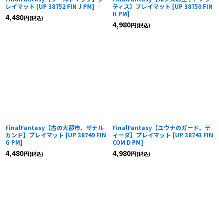
レイマット
[
UP 38752 FIN J PM
]
ティス】プレイマット
[
UP 38750 FIN
H PM
]
4,480
円
(税込)
4,980
円
(税込)
FinalFantasy【古の大都市、ザナル
FinalFantasy【ユウナのガード、テ
カンド】プレイマット
[
UP 38749 FIN
ィーダ】プレイマット
[
UP 38743 FIN
G PM
]
COM D PM
]
4,480
4,980
円
円
(税込)
(税込)