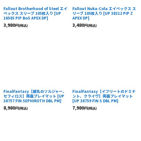
Fallout Brotherhood of Steel エイ
Fallout Nuka-Cola エイペックス ス
ペックス スリーブ 105枚入り
[
UP
リーブ 105枚入り
[
UP 38312 PIP Z
16585 PIP BoS APEX DP
]
APEX DP
]
3,980
3,480
円
円
(税込)
(税込)
FinalFantasy【威名のソルジャー、
FinalFantasy【イフリートのドミナ
セフィロス】両面プレイマット
[
UP
ント、クライヴ】両面プレイマット
38757 FIN SEPHIROTH DBL PM
]
[
UP 38759 FIN S DBL PM
]
8,980
7,980
円
円
(税込)
(税込)