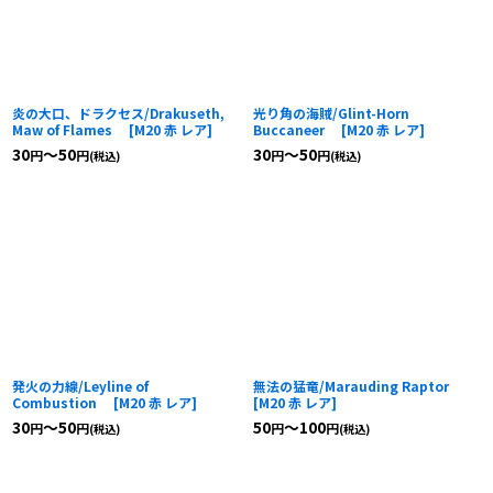
炎の大口、ドラクセス/Drakuseth,
光り角の海賊/Glint-Horn
Maw of Flames
[
M20 赤 レア
]
Buccaneer
[
M20 赤 レア
]
30
～50
30
～50
円
円
円
円
(税込)
(税込)
発火の力線/Leyline of
無法の猛竜/Marauding Raptor
Combustion
[
M20 赤 レア
]
[
M20 赤 レア
]
30
～50
50
～100
円
円
円
円
(税込)
(税込)