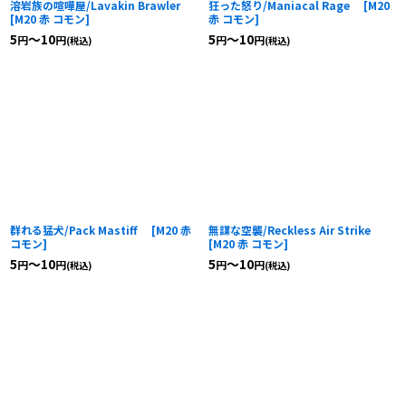
溶岩族の喧嘩屋/Lavakin Brawler
狂った怒り/Maniacal Rage
[
M20
[
M20 赤 コモン
]
赤 コモン
]
5
～10
5
～10
円
円
円
円
(税込)
(税込)
群れる猛犬/Pack Mastiff
[
M20 赤
無謀な空襲/Reckless Air Strike
コモン
]
[
M20 赤 コモン
]
5
～10
5
～10
円
円
円
円
(税込)
(税込)