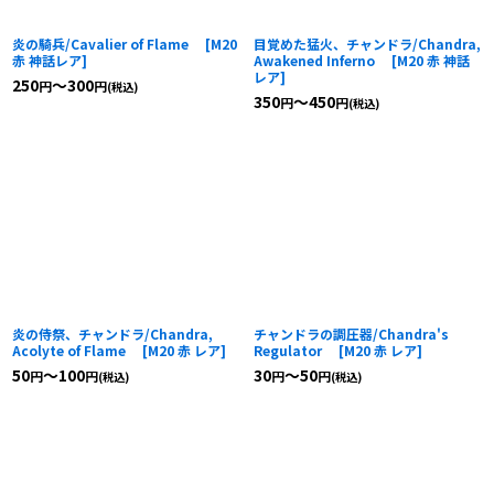
炎の騎兵/Cavalier of Flame
[
M20
目覚めた猛火、チャンドラ/Chandra,
赤 神話レア
]
Awakened Inferno
[
M20 赤 神話
レア
]
250
～300
円
円
(税込)
350
～450
円
円
(税込)
炎の侍祭、チャンドラ/Chandra,
チャンドラの調圧器/Chandra's
Acolyte of Flame
[
M20 赤 レア
]
Regulator
[
M20 赤 レア
]
50
～100
30
～50
円
円
円
円
(税込)
(税込)