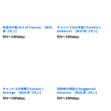
反逆の行動/Act of Treason
[
M20
チャンドラの火炎猫/Chandra's
赤 コモン
]
Embercat
[
M20 赤 コモン
]
5
～10
5
～10
円
円
円
円
(税込)
(税込)
チャンドラの憤慨/Chandra's
短剣帆の飛空士/Daggersail
Outrage
[
M20 赤 コモン
]
Aeronaut
[
M20 赤 コモン
]
5
～10
5
～10
円
円
円
円
(税込)
(税込)