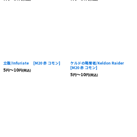
立腹/Infuriate
[
M20 赤 コモン
]
ケルドの略奪者/Keldon Raider
[
M20 赤 コモン
]
5
～10
円
円
(税込)
5
～10
円
円
(税込)