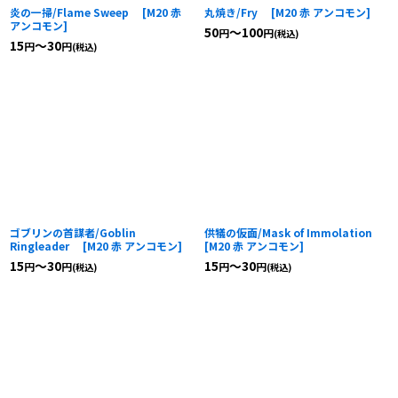
炎の一掃/Flame Sweep
[
M20 赤
丸焼き/Fry
[
M20 赤 アンコモン
]
アンコモン
]
50
～100
円
円
(税込)
15
～30
円
円
(税込)
ゴブリンの首謀者/Goblin
供犠の仮面/Mask of Immolation
Ringleader
[
M20 赤 アンコモン
]
[
M20 赤 アンコモン
]
15
～30
15
～30
円
円
円
円
(税込)
(税込)