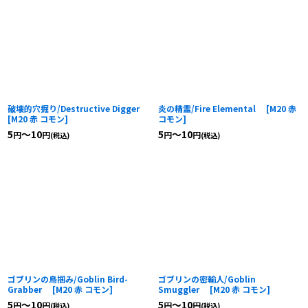
破壊的穴掘り/Destructive Digger
炎の精霊/Fire Elemental
[
M20 赤
[
M20 赤 コモン
]
コモン
]
5
～10
5
～10
円
円
円
円
(税込)
(税込)
ゴブリンの鳥掴み/Goblin Bird-
ゴブリンの密輸人/Goblin
Grabber
[
M20 赤 コモン
]
Smuggler
[
M20 赤 コモン
]
5
～10
5
～10
円
円
円
円
(税込)
(税込)