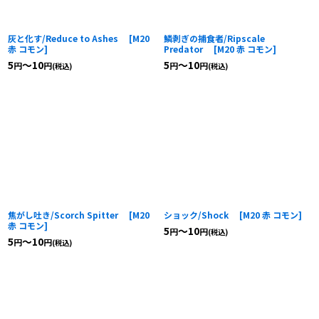
灰と化す/Reduce to Ashes
[
M20
鱗剥ぎの捕食者/Ripscale
赤 コモン
]
Predator
[
M20 赤 コモン
]
5
～10
5
～10
円
円
円
円
(税込)
(税込)
焦がし吐き/Scorch Spitter
[
M20
ショック/Shock
[
M20 赤 コモン
]
赤 コモン
]
5
～10
円
円
(税込)
5
～10
円
円
(税込)