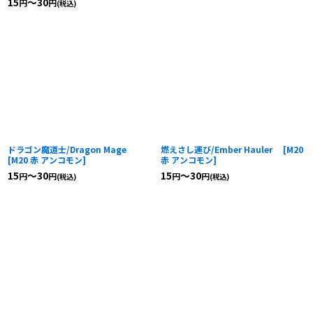
15
～30
円
円
(税込)
ドラゴン魔道士/Dragon Mage
燃えさし運び/Ember Hauler
[
M20
[
M20 赤 アンコモン
]
赤 アンコモン
]
15
～30
15
～30
円
円
円
円
(税込)
(税込)