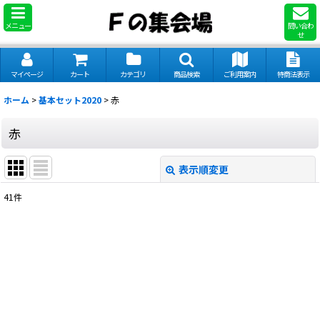
メニュー
問い合わ
せ
マイページ
カート
カテゴリ
商品検索
ご利用案内
特商法表示
ホーム
>
基本セット2020
>
赤
赤
表示順変更
閉じる
41
件
表示数
:
並び順
:
絞り込む