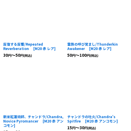
反復する反響/Repeated
雷族の呼び覚まし/Thunderkin
Reverberation
[
M20 赤 レア
]
Awakener
[
M20 赤 レア
]
30
～50
50
～100
円
円
円
円
(税込)
(税込)
新米紅蓮術師、チャンドラ/Chandra,
チャンドラの吐火/Chandra's
Novice Pyromancer
[
M20 赤 アン
Spitfire
[
M20 赤 アンコモン
]
コモン
]
15
～30
円
円
(税込)