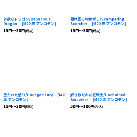
多欲なドラゴン/Rapacious
駆け回る物焦がし/Scampering
Dragon
[
M20 赤 アンコモン
]
Scorcher
[
M20 赤 アンコモン
]
15
～30
15
～30
円
円
円
円
(税込)
(税込)
放たれた怒り/Uncaged Fury
[
M20
解き放たれた狂戦士/Unchained
赤 アンコモン
]
Berserker
[
M20 赤 アンコモン
]
15
～30
50
～100
円
円
円
円
(税込)
(税込)