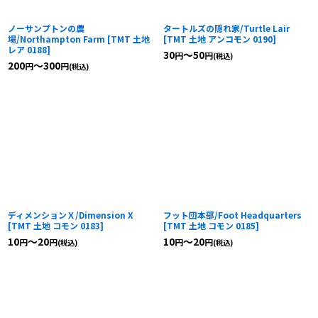
ノーサンプトンの農
タートルズの隠れ家/Turtle Lair
場/Northampton Farm
[
TMT 土地
[
TMT 土地 アンコモン 0190
]
レア 0188
]
30
～50
円
円
(税込)
200
～300
円
円
(税込)
ディメンションＸ/Dimension X
フット団本部/Foot Headquarters
[
TMT 土地 コモン 0183
]
[
TMT 土地 コモン 0185
]
10
～20
10
～20
円
円
円
円
(税込)
(税込)