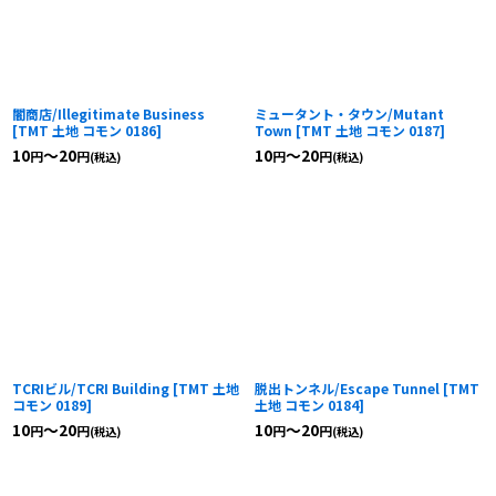
闇商店/Illegitimate Business
ミュータント・タウン/Mutant
[
TMT 土地 コモン 0186
]
Town
[
TMT 土地 コモン 0187
]
10
～20
10
～20
円
円
円
円
(税込)
(税込)
TCRIビル/TCRI Building
[
TMT 土地
脱出トンネル/Escape Tunnel
[
TMT
コモン 0189
]
土地 コモン 0184
]
10
～20
10
～20
円
円
円
円
(税込)
(税込)