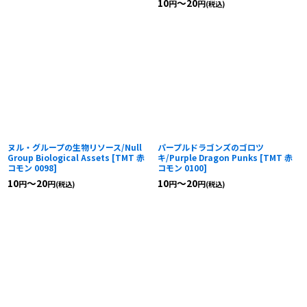
10
～20
円
円
(税込)
ヌル・グループの生物リソース/Null
パープルドラゴンズのゴロツ
Group Biological Assets
[
TMT 赤
キ/Purple Dragon Punks
[
TMT 赤
コモン 0098
]
コモン 0100
]
10
～20
10
～20
円
円
円
円
(税込)
(税込)