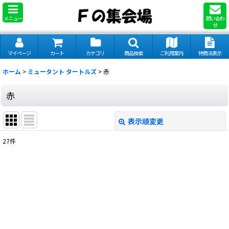
メニュー
問い合わ
せ
マイページ
カート
カテゴリ
商品検索
ご利用案内
特商法表示
ホーム
>
ミュータント タートルズ
>
赤
赤
表示順変更
閉じる
27
件
表示数
:
並び順
:
絞り込む