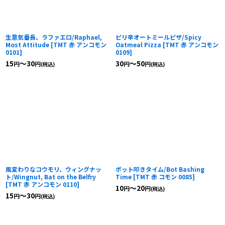
生意気番長、ラファエロ/Raphael,
ピリ辛オートミールピザ/Spicy
Most Attitude
[
TMT 赤 アンコモン
Oatmeal Pizza
[
TMT 赤 アンコモン
0101
]
0109
]
15
～30
30
～50
円
円
円
円
(税込)
(税込)
風変わりなコウモリ、ウィングナッ
ボット叩きタイム/Bot Bashing
ト/Wingnut, Bat on the Belfry
Time
[
TMT 赤 コモン 0085
]
[
TMT 赤 アンコモン 0110
]
10
～20
円
円
(税込)
15
～30
円
円
(税込)