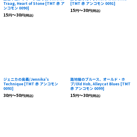
Traag, Heart of Stone
[
TMT 赤 ア
[
TMT 赤 アンコモン 0091
]
ンコモン 0090
]
15
～30
円
円
(税込)
15
～30
円
円
(税込)
ジェニカの奥義/Jennika's
路地猫のブルース、オールド・ホ
Technique
[
TMT 赤 アンコモン
ブ/Old Hob, Alleycat Blues
[
TMT
0093
]
赤 アンコモン 0099
]
30
～50
15
～30
円
円
円
円
(税込)
(税込)