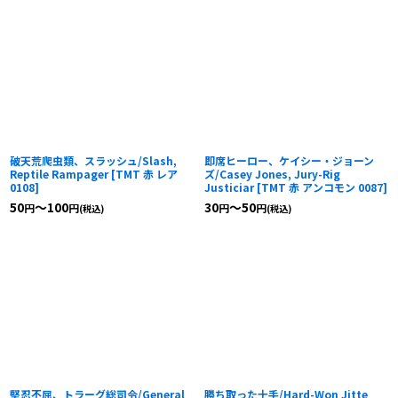
破天荒爬虫類、スラッシュ/Slash,
即席ヒーロー、ケイシー・ジョーン
Reptile Rampager
[
TMT 赤 レア
ズ/Casey Jones, Jury-Rig
0108
]
Justiciar
[
TMT 赤 アンコモン 0087
]
50
～100
30
～50
円
円
円
円
(税込)
(税込)
堅忍不屈、トラーグ総司令/General
勝ち取った十手/Hard-Won Jitte