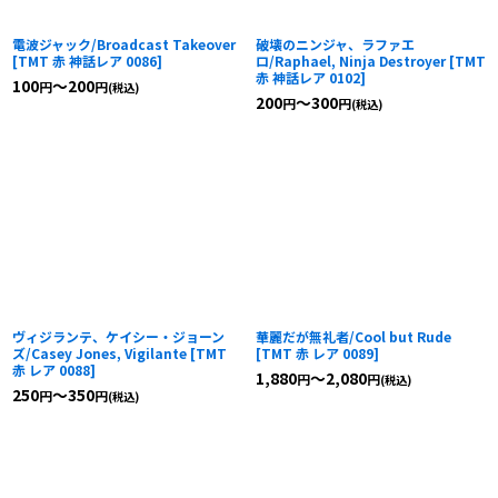
電波ジャック/Broadcast Takeover
破壊のニンジャ、ラファエ
[
TMT 赤 神話レア 0086
]
ロ/Raphael, Ninja Destroyer
[
TMT
赤 神話レア 0102
]
100
～200
円
円
(税込)
200
～300
円
円
(税込)
ヴィジランテ、ケイシー・ジョーン
華麗だが無礼者/Cool but Rude
ズ/Casey Jones, Vigilante
[
TMT
[
TMT 赤 レア 0089
]
赤 レア 0088
]
1,880
～2,080
円
円
(税込)
250
～350
円
円
(税込)