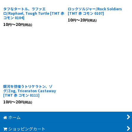
タフなタートル、ラファエ
ロックソルジャー/Rock Soldiers
ロ/Raphael, Tough Turtle
[
TMT 赤
[
TMT 赤 コモン 0107
]
コモン 0104
]
10
～20
円
円
(税込)
10
～20
円
円
(税込)
銀河を彷徨うトリケラトン、ゾ
グ/Zog, Triceraton Castaway
[
TMT 赤 コモン 0111
]
10
～20
円
円
(税込)
ホーム
ショッピングカート