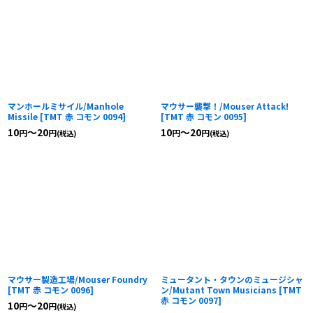
マンホールミサイル/Manhole
マウサー襲撃！/Mouser Attack!
Missile
[
TMT 赤 コモン 0094
]
[
TMT 赤 コモン 0095
]
10
～20
10
～20
円
円
円
円
(税込)
(税込)
マウサー製造工場/Mouser Foundry
ミュータント・タウンのミュージシャ
[
TMT 赤 コモン 0096
]
ン/Mutant Town Musicians
[
TMT
赤 コモン 0097
]
10
～20
円
円
(税込)