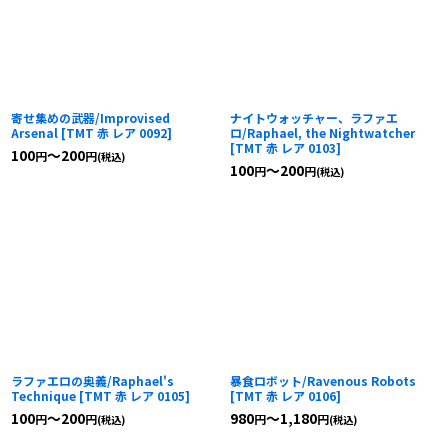
寄せ集めの武器/Improvised
ナイトウォッチャー、ラファエ
Arsenal
[
TMT 赤 レア 0092
]
ロ/Raphael, the Nightwatcher
[
TMT 赤 レア 0103
]
100
～200
円
円
(税込)
100
～200
円
円
(税込)
ラファエロの奥義/Raphael's
暴食ロボット/Ravenous Robots
Technique
[
TMT 赤 レア 0105
]
[
TMT 赤 レア 0106
]
100
～200
980
～1,180
円
円
円
円
(税込)
(税込)