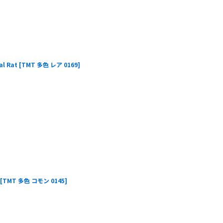
l Rat
[
TMT 多色 レア 0169
]
[
TMT 多色 コモン 0145
]