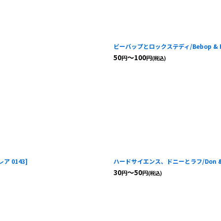
ビーバップとロックステディ/Bebop & Ro
50
～100
円
円
(税込)
レア 0143
]
ハードサイエンス、ドニーとラフ/Don & Rap
30
～50
円
円
(税込)