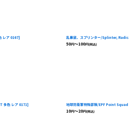
 レア 0167
]
乱暴鼠、スプリンター/Splinter, Radica
50
～100
円
円
(税込)
T 多色 レア 0171
]
地球防衛軍特殊部隊/EPF Point Squad
10
～20
円
円
(税込)