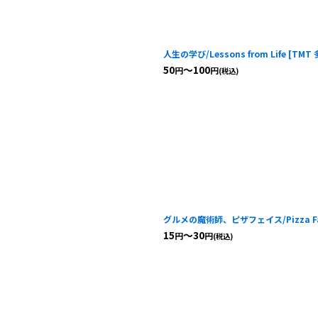
人生の学び/Lessons from Life
[
TMT 
50
～100
円
円
(税込)
グルメの魔術師、ピザフェイス/Pizza Face
15
～30
円
円
(税込)