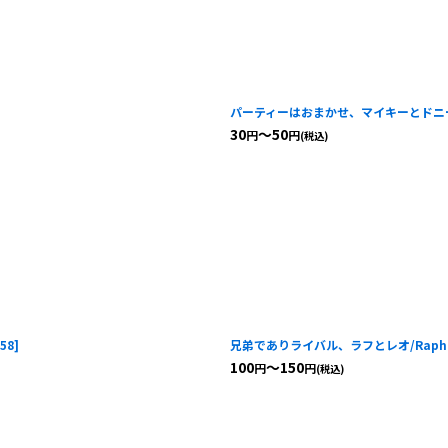
パーティーはおまかせ、マイキーとドニー/Mikey
30
～50
円
円
(税込)
58
]
兄弟でありライバル、ラフとレオ/Raph & Leo
100
～150
円
円
(税込)