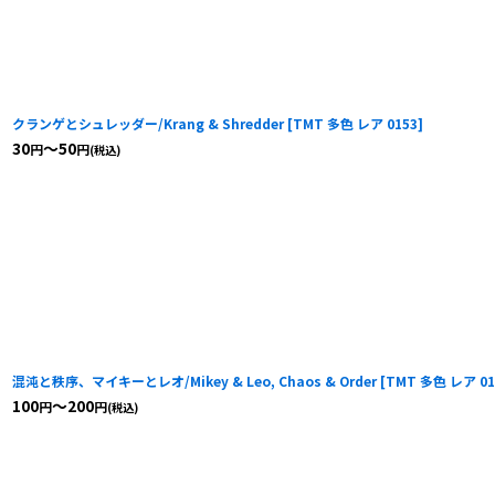
クランゲとシュレッダー/Krang & Shredder
[
TMT 多色 レア 0153
]
30
～50
円
円
(税込)
混沌と秩序、マイキーとレオ/Mikey & Leo, Chaos & Order
[
TMT 多色 レア 01
100
～200
円
円
(税込)