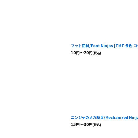
フット団員/Foot Ninjas
[
TMT 多色 コ
10
～20
円
円
(税込)
ニンジャのメカ騎兵/Mechanized Ninja 
15
～30
円
円
(税込)