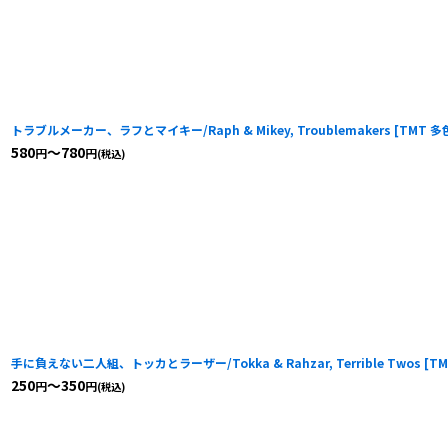
トラブルメーカー、ラフとマイキー/Raph & Mikey, Troublemakers
[
TMT 多色
580
～780
円
円
(税込)
手に負えない二人組、トッカとラーザー/Tokka & Rahzar, Terrible Twos
[
TM
250
～350
円
円
(税込)