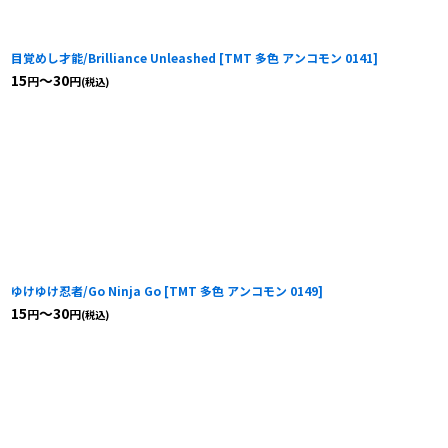
目覚めし才能/Brilliance Unleashed
[
TMT 多色 アンコモン 0141
]
15
～30
円
円
(税込)
ゆけゆけ忍者/Go Ninja Go
[
TMT 多色 アンコモン 0149
]
15
～30
円
円
(税込)