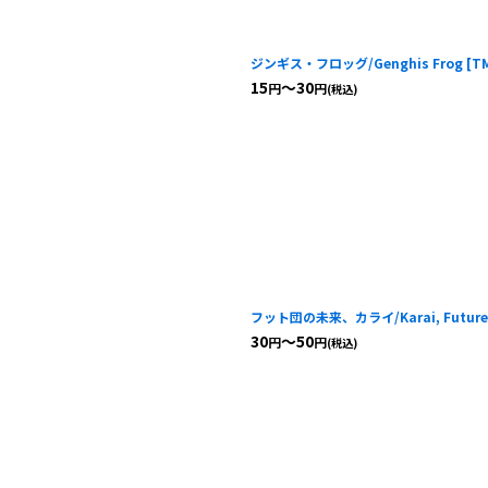
ジンギス・フロッグ/Genghis Frog
[
T
15
～30
円
円
(税込)
フット団の未来、カライ/Karai, Future o
30
～50
円
円
(税込)