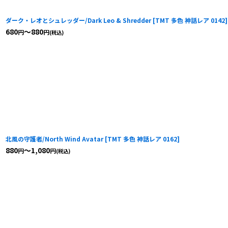
ダーク・レオとシュレッダー/Dark Leo & Shredder
[
TMT 多色 神話レア 0142
]
680
～880
円
円
(税込)
北風の守護者/North Wind Avatar
[
TMT 多色 神話レア 0162
]
880
～1,080
円
円
(税込)