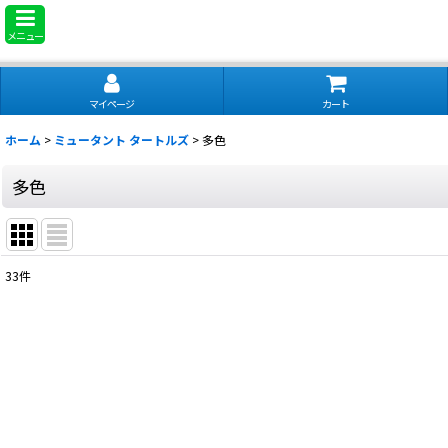
メニュー
マイページ
カート
ホーム
>
ミュータント タートルズ
>
多色
多色
33
件
表示数
:
並び順
: