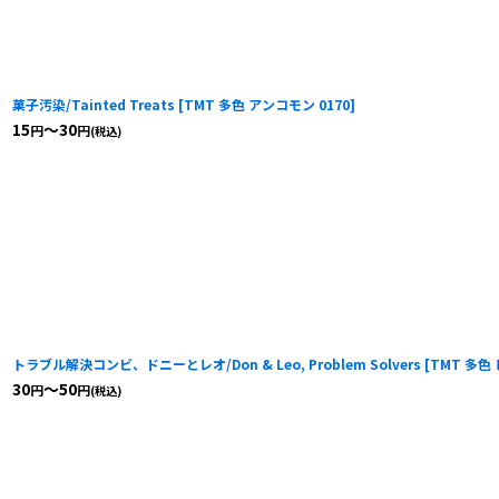
菓子汚染/Tainted Treats
[
TMT 多色 アンコモン 0170
]
15
～30
円
円
(税込)
トラブル解決コンビ、ドニーとレオ/Don & Leo, Problem Solvers
[
TMT 多色 
30
～50
円
円
(税込)