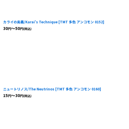
カライの奥義/Karai's Technique
[
TMT 多色 アンコモン 0152
]
30
～50
円
円
(税込)
ニュートリノス/The Neutrinos
[
TMT 多色 アンコモン 0160
]
15
～30
円
円
(税込)