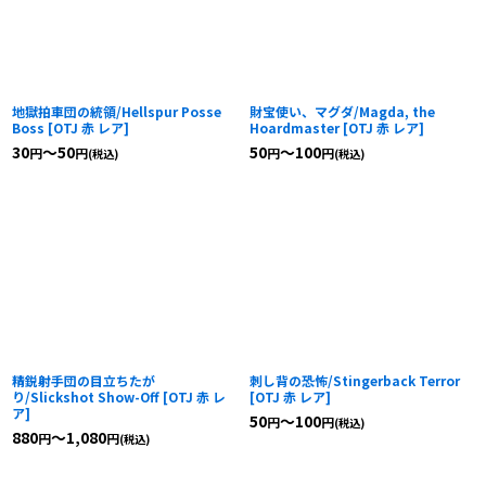
地獄拍車団の統領/Hellspur Posse
財宝使い、マグダ/Magda, the
Boss
[
OTJ 赤 レア
]
Hoardmaster
[
OTJ 赤 レア
]
30
～50
50
～100
円
円
円
円
(税込)
(税込)
精鋭射手団の目立ちたが
刺し背の恐怖/Stingerback Terror
り/Slickshot Show-Off
[
OTJ 赤 レ
[
OTJ 赤 レア
]
ア
]
50
～100
円
円
(税込)
880
～1,080
円
円
(税込)