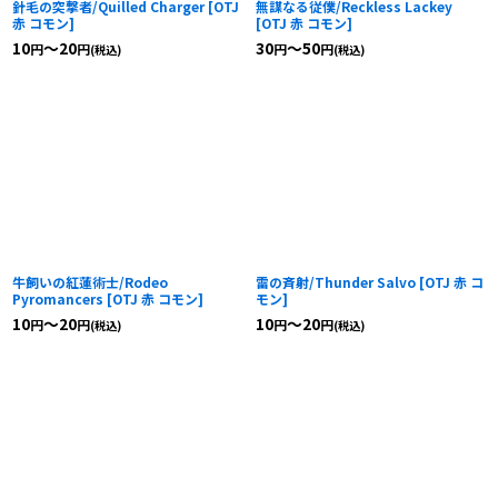
針毛の突撃者/Quilled Charger
[
OTJ
無謀なる従僕/Reckless Lackey
赤 コモン
]
[
OTJ 赤 コモン
]
10
～20
30
～50
円
円
円
円
(税込)
(税込)
牛飼いの紅蓮術士/Rodeo
雷の斉射/Thunder Salvo
[
OTJ 赤 コ
Pyromancers
[
OTJ 赤 コモン
]
モン
]
10
～20
10
～20
円
円
円
円
(税込)
(税込)