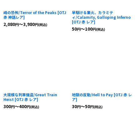
峰の恐怖/Terror of the Peaks
[
OTJ
早駆ける業火、カラミテ
赤 神話レア
]
ィ/Calamity, Galloping Inferno
[
OTJ 赤 レア
]
2,080
～3,980
円
円
(税込)
50
～100
円
円
(税込)
大規模な列車強盗/Great Train
地獄の反動/Hell to Pay
[
OTJ 赤 レ
Heist
[
OTJ 赤 レア
]
ア
]
300
～400
30
～50
円
円
円
円
(税込)
(税込)