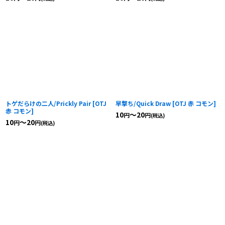
トゲだらけの二人/Prickly Pair
[
OTJ
早撃ち/Quick Draw
[
OTJ 赤 コモン
]
赤 コモン
]
10
～20
円
円
(税込)
10
～20
円
円
(税込)