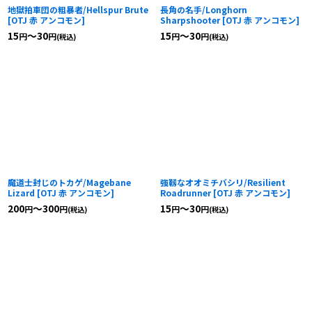
地獄拍車団の粗暴者/Hellspur Brute
長角の名手/Longhorn
[
OTJ 赤 アンコモン
]
Sharpshooter
[
OTJ 赤 アンコモン
]
15
～30
15
～30
円
円
円
円
(税込)
(税込)
魔道士封じのトカゲ/Magebane
強靱なオオミチバシリ/Resilient
Lizard
[
OTJ 赤 アンコモン
]
Roadrunner
[
OTJ 赤 アンコモン
]
200
～300
15
～30
円
円
円
円
(税込)
(税込)