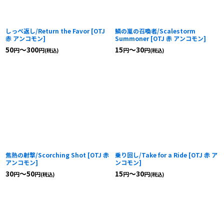
しっぺ返し/Return the Favor
[
OTJ
鱗の嵐の召喚者/Scalestorm
赤 アンコモン
]
Summoner
[
OTJ 赤 アンコモン
]
50
～300
15
～30
円
円
円
円
(税込)
(税込)
焦熱の射撃/Scorching Shot
[
OTJ 赤
乗り回し/Take for a Ride
[
OTJ 赤 ア
アンコモン
]
ンコモン
]
30
～50
15
～30
円
円
円
円
(税込)
(税込)