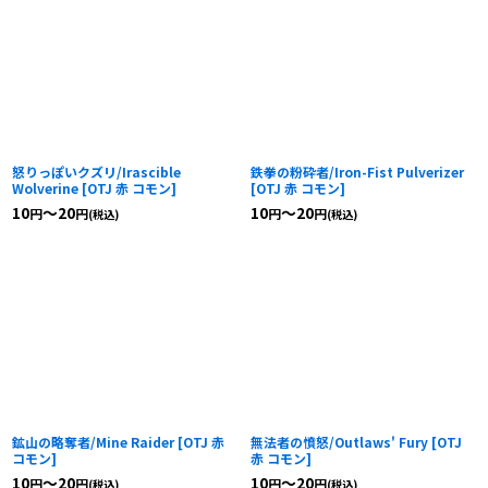
怒りっぽいクズリ/Irascible
鉄拳の粉砕者/Iron-Fist Pulverizer
Wolverine
[
OTJ 赤 コモン
]
[
OTJ 赤 コモン
]
10
～20
10
～20
円
円
円
円
(税込)
(税込)
鉱山の略奪者/Mine Raider
[
OTJ 赤
無法者の憤怒/Outlaws' Fury
[
OTJ
コモン
]
赤 コモン
]
10
～20
10
～20
円
円
円
円
(税込)
(税込)