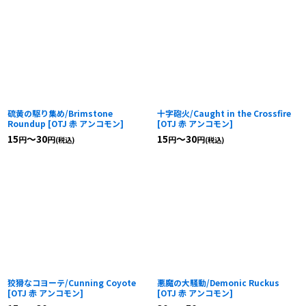
硫黄の駆り集め/Brimstone
十字砲火/Caught in the Crossfire
Roundup
[
OTJ 赤 アンコモン
]
[
OTJ 赤 アンコモン
]
15
～30
15
～30
円
円
円
円
(税込)
(税込)
狡猾なコヨーテ/Cunning Coyote
悪魔の大騒動/Demonic Ruckus
[
OTJ 赤 アンコモン
]
[
OTJ 赤 アンコモン
]