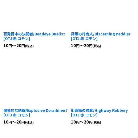
百発百中の決闘者/Deadeye Duelist
具眼の行商人/Discerning Peddler
[
OTJ 赤 コモン
]
[
OTJ 赤 コモン
]
10
～20
10
～20
円
円
円
円
(税込)
(税込)
爆発的な脱線/Explosive Derailment
街道筋の強奪/Highway Robbery
[
OTJ 赤 コモン
]
[
OTJ 赤 コモン
]
10
～20
10
～20
円
円
円
円
(税込)
(税込)