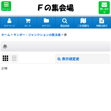
メニュー
問い合わ
せ
マイページ
カート
カテゴリ
商品検索
ご利用案内
特商法表示
ホーム
>
サンダー・ジャンクションの無法者
>
赤
赤
表示順変更
閉じる
37
件
表示数
:
並び順
:
絞り込む