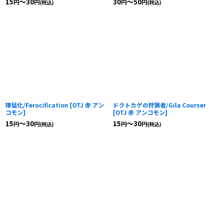
15
～30
30
～50
円
円
円
円
(税込)
(税込)
獰猛化/Ferocification
[
OTJ 赤 アン
ドクトカゲの狩猟者/Gila Courser
コモン
]
[
OTJ 赤 アンコモン
]
15
～30
15
～30
円
円
円
円
(税込)
(税込)