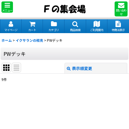
メニュー
問い合わ
せ
マイページ
カート
カテゴリ
商品検索
ご利用案内
特商法表示
ホーム
>
イクサランの相克
>
PWデッキ
PWデッキ
表示順変更
閉じる
9
件
表示数
:
並び順
:
絞り込む