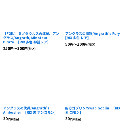
【FOIL】 ミノタウルスの海賊、アン
アングラスの憤怒/Angrath's Fury
グラス/Angrath, Minotaur
[
RIX 多色 レア
]
Pirate
[
RIX 多色 神話レア
]
50
～100
円
円
(税込)
250
～300
円
円
(税込)
アングラスの伏兵/Angrath's
船方ゴブリン/Swab Goblin
[
RIX
Ambusher
[
RIX 黒 アンコモン
]
赤 コモン
]
30
30
円
円
(税込)
(税込)