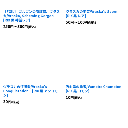
【FOIL】 ゴルゴンの陰謀家、ヴラス
ヴラスカの嘲笑/Vraska's Scorn
カ/Vraska, Scheming Gorgon
[
RIX 黒 レア
]
[
RIX 黒 神話レア
]
50
～100
円
円
(税込)
250
～300
円
円
(税込)
ヴラスカの征服者/Vraska's
吸血鬼の勇者/Vampire Champion
Conquistador
[
RIX 黒 アンコモ
[
RIX 黒 コモン
]
ン
]
10
円
(税込)
30
円
(税込)