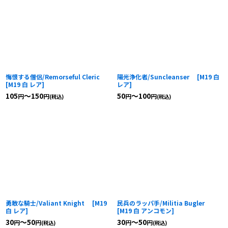
悔恨する僧侶/Remorseful Cleric
陽光浄化者/Suncleanser
[
M19 白
[
M19 白 レア
]
レア
]
105
～150
50
～100
円
円
円
円
(税込)
(税込)
勇敢な騎士/Valiant Knight
[
M19
民兵のラッパ手/Militia Bugler
白 レア
]
[
M19 白 アンコモン
]
30
～50
30
～50
円
円
円
円
(税込)
(税込)