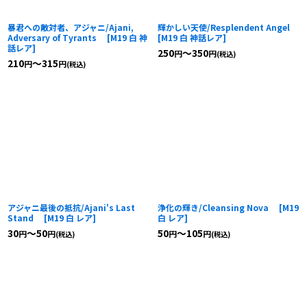
暴君への敵対者、アジャニ/Ajani,
輝かしい天使/Resplendent Angel
Adversary of Tyrants
[
M19 白 神
[
M19 白 神話レア
]
話レア
]
250
～350
円
円
(税込)
210
～315
円
円
(税込)
アジャニ最後の抵抗/Ajani's Last
浄化の輝き/Cleansing Nova
[
M19
Stand
[
M19 白 レア
]
白 レア
]
30
～50
50
～105
円
円
円
円
(税込)
(税込)