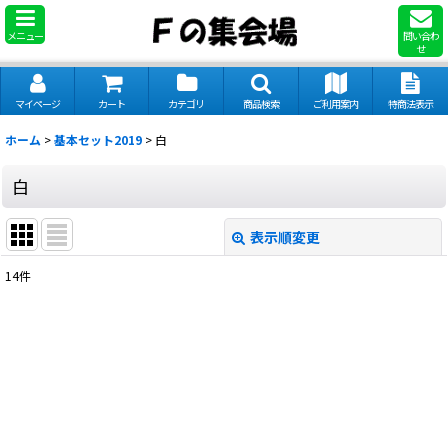
メニュー
問い合わ
せ
マイページ
カート
カテゴリ
商品検索
ご利用案内
特商法表示
ホーム
>
基本セット2019
>
白
白
表示順変更
閉じる
14
件
表示数
:
並び順
:
絞り込む