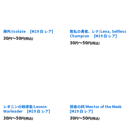
疎外/Isolate
[
M19 白 レア
]
無私の勇者、レナ/Lena, Selfless
Champion
[
M19 白 レア
]
30
～50
円
円
(税込)
30
～50
円
円
(税込)
レオニンの戦導者/Leonin
弱者の師/Mentor of the Meek
Warleader
[
M19 白 レア
]
[
M19 白 レア
]
30
～50
30
～50
円
円
円
円
(税込)
(税込)