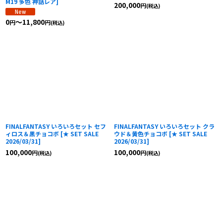
M19 多色 神話レア
]
200,000
円
(税込)
0
～11,800
円
円
(税込)
FINALFANTASY いろいろセット セフ
FINALFANTASY いろいろセット クラ
ィロス＆黒チョコボ
[
★ SET SALE
ウド＆黄色チョコボ
[
★ SET SALE
2026/03/31
]
2026/03/31
]
100,000
100,000
円
円
(税込)
(税込)