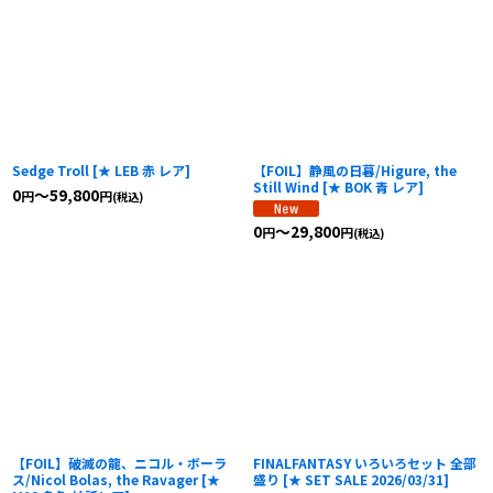
表示数
:
並び順
:
絞り込む
Sedge Troll
[
★ LEB 赤 レア
]
【FOIL】静風の日暮/Higure, the
Still Wind
[
★ BOK 青 レア
]
0
～59,800
円
円
(税込)
0
～29,800
円
円
(税込)
【FOIL】破滅の龍、ニコル・ボーラ
FINALFANTASY いろいろセット 全部
ス/Nicol Bolas, the Ravager
[
★
盛り
[
★ SET SALE 2026/03/31
]