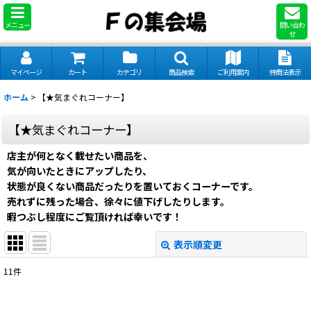
メニュー
問い合わ
せ
マイページ
カート
カテゴリ
商品検索
ご利用案内
特商法表示
ホーム
>
【★気まぐれコーナー】
【★気まぐれコーナー】
店主が何となく載せたい商品を、
気が向いたときにアップしたり、
状態が良くない商品だったりを置いておくコーナーです。
売れずに残った場合、徐々に値下げしたりします。
暇つぶし程度にご覧頂ければ幸いです！
表示順変更
閉じる
11
件
サブカテゴリ
: