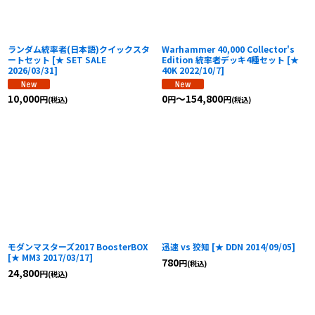
ランダム統率者(日本語)クイックスタ
Warhammer 40,000 Collector's
ートセット
[
★ SET SALE
Edition 統率者デッキ4種セット
[
★
2026/03/31
]
40K 2022/10/7
]
10,000
0
～154,800
円
円
円
(税込)
(税込)
モダンマスターズ2017 BoosterBOX
迅速 vs 狡知
[
★ DDN 2014/09/05
]
[
★ MM3 2017/03/17
]
780
円
(税込)
24,800
円
(税込)