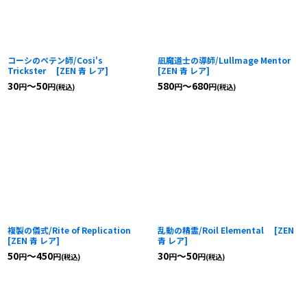
コーシのペテン師/Cosi's
凪魔道士の導師/Lullmage Mentor
Trickster
[
ZEN 青 レア
]
[
ZEN 青 レア
]
30
～50
580
～680
円
円
円
円
(税込)
(税込)
複製の儀式/Rite of Replication
乱動の精霊/Roil Elemental
[
ZEN
[
ZEN 青 レア
]
青 レア
]
50
～450
30
～50
円
円
円
円
(税込)
(税込)