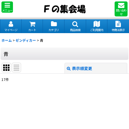
メニュー
問い合わ
せ
マイページ
カート
カテゴリ
商品検索
ご利用案内
特商法表示
ホーム
>
ゼンディカー
>
青
青
表示順変更
閉じる
17
件
表示数
:
並び順
:
絞り込む