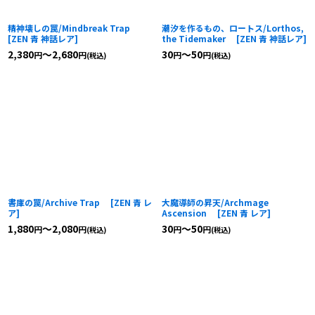
精神壊しの罠/Mindbreak Trap
潮汐を作るもの、ロートス/Lorthos,
[
ZEN 青 神話レア
]
the Tidemaker
[
ZEN 青 神話レア
]
2,380
～2,680
30
～50
円
円
円
円
(税込)
(税込)
書庫の罠/Archive Trap
[
ZEN 青 レ
大魔導師の昇天/Archmage
ア
]
Ascension
[
ZEN 青 レア
]
1,880
～2,080
30
～50
円
円
円
円
(税込)
(税込)