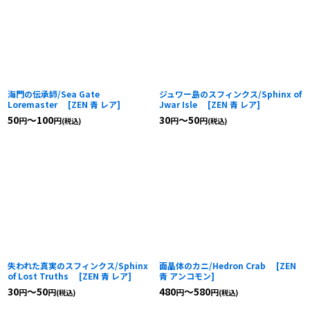
海門の伝承師/Sea Gate
ジュワー島のスフィンクス/Sphinx of
Loremaster
[
ZEN 青 レア
]
Jwar Isle
[
ZEN 青 レア
]
50
～100
30
～50
円
円
円
円
(税込)
(税込)
失われた真実のスフィンクス/Sphinx
面晶体のカニ/Hedron Crab
[
ZEN
of Lost Truths
[
ZEN 青 レア
]
青 アンコモン
]
30
～50
480
～580
円
円
円
円
(税込)
(税込)