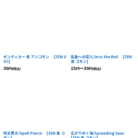
ゼンディカー 青 アンコモン
[
ZEN U
乱動への突入/Into the Roil
[
ZEN
UC
]
青 コモン
]
30
15
～30
円
円
円
(税込)
(税込)
呪文貫き/Spell Pierce
[
ZEN 青 コ
広がりゆく海/Spreading Seas
モン
]
[
ZEN 青 コモン
]