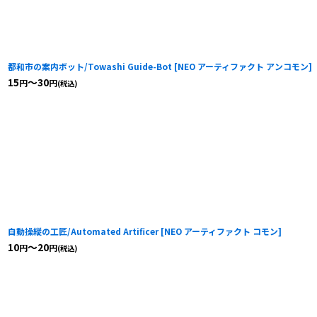
都和市の案内ボット/Towashi Guide-Bot
[
NEO アーティファクト アンコモン
]
15
～30
円
円
(税込)
自動操縦の工匠/Automated Artificer
[
NEO アーティファクト コモン
]
10
～20
円
円
(税込)