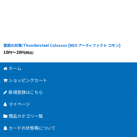
雷鋼の巨像/Thundersteel Colossus
[
NEO アーティファクト コモン
]
10
～20
円
円
(税込)
ホーム
ショッピングカート
新規登録はこちら
マイページ
商品カテゴリ一覧
カードの状態等について