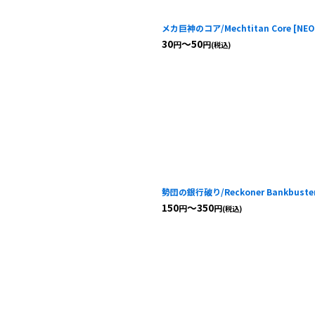
メカ巨神のコア/Mechtitan Core
[
NE
30
～50
円
円
(税込)
勢団の銀行破り/Reckoner Bankbuste
150
～350
円
円
(税込)