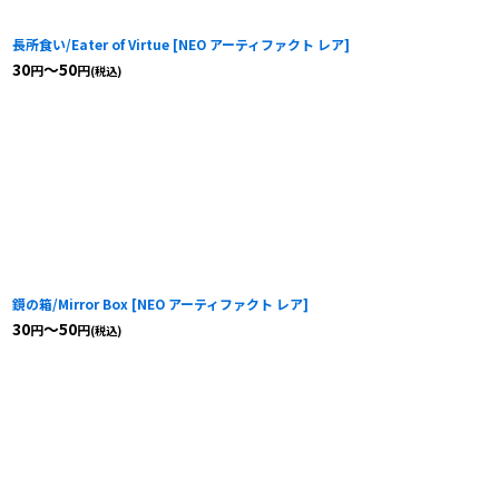
長所食い/Eater of Virtue
[
NEO アーティファクト レア
]
30
～50
円
円
(税込)
鏡の箱/Mirror Box
[
NEO アーティファクト レア
]
30
～50
円
円
(税込)