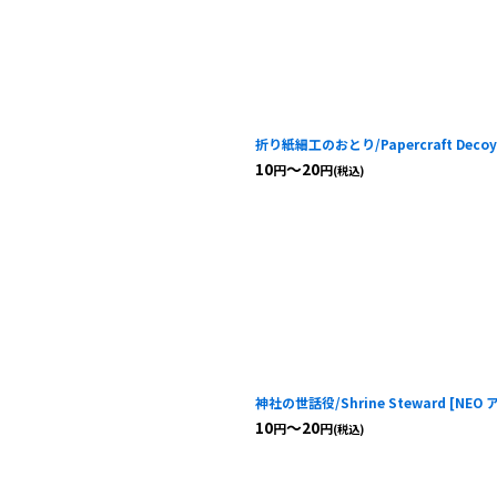
折り紙細工のおとり/Papercraft Decoy
10
～20
円
円
(税込)
神社の世話役/Shrine Steward
[
NEO
10
～20
円
円
(税込)