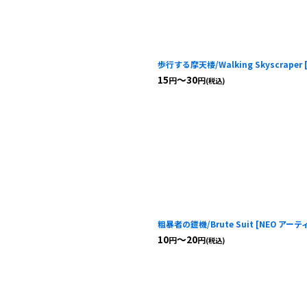
歩行する摩天楼/Walking Skyscraper
15
～30
円
円
(税込)
粗暴者の鎧機/Brute Suit
[
NEO アー
10
～20
円
円
(税込)