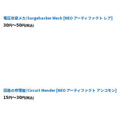
電圧改竄メカ/Surgehacker Mech
[
NEO アーティファクト レア
]
30
～50
円
円
(税込)
回路の修理屋/Circuit Mender
[
NEO アーティファクト アンコモン
]
15
～30
円
円
(税込)