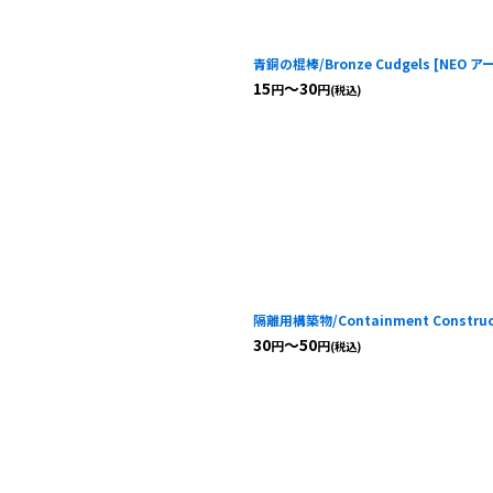
青銅の棍棒/Bronze Cudgels
[
NEO 
15
～30
円
円
(税込)
隔離用構築物/Containment Construc
30
～50
円
円
(税込)