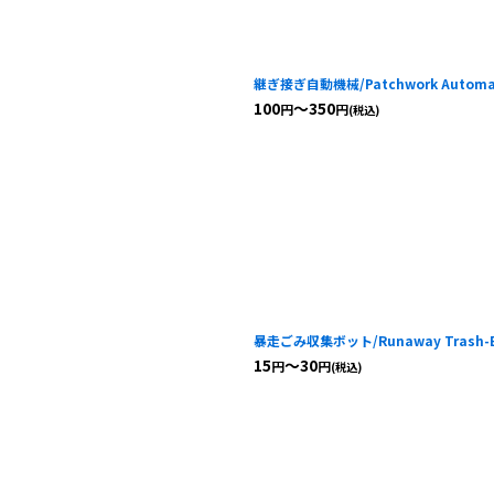
継ぎ接ぎ自動機械/Patchwork Automa
100
～350
円
円
(税込)
暴走ごみ収集ボット/Runaway Trash-
15
～30
円
円
(税込)