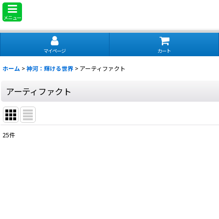
メニュー
マイページ
カート
ホーム
>
神河：輝ける世界
>
アーティファクト
アーティファクト
25
件
表示数
:
並び順
: