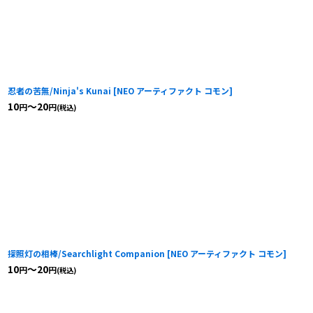
忍者の苦無/Ninja's Kunai
[
NEO アーティファクト コモン
]
10
～20
円
円
(税込)
探照灯の相棒/Searchlight Companion
[
NEO アーティファクト コモン
]
10
～20
円
円
(税込)