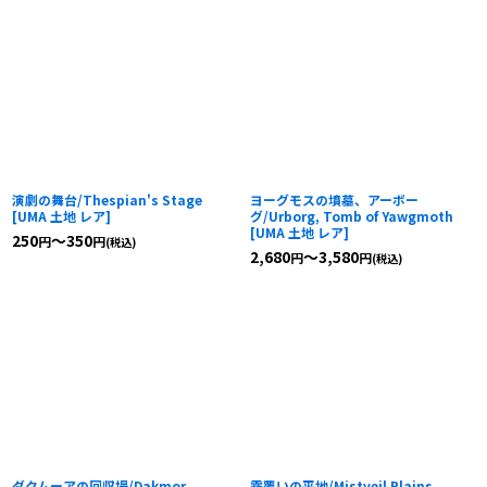
演劇の舞台/Thespian's Stage
ヨーグモスの墳墓、アーボー
[
UMA 土地 レア
]
グ/Urborg, Tomb of Yawgmoth
[
UMA 土地 レア
]
250
～350
円
円
(税込)
2,680
～3,580
円
円
(税込)
ダクムーアの回収場/Dakmor
霧覆いの平地/Mistveil Plains