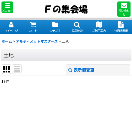
メニュー
問い合わ
せ
マイページ
カート
カテゴリ
商品検索
ご利用案内
特商法表示
ホーム
>
アルティメットマスターズ
>
土地
土地
表示順変更
閉じる
18
件
表示数
:
並び順
:
絞り込む