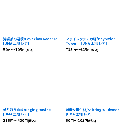
溶岩爪の辺境/Lavaclaw Reaches
ファイレクシアの塔/Phyrexian
[
UMA 土地 レア
]
Tower
[
UMA 土地 レア
]
50
～105
735
～945
円
円
円
円
(税込)
(税込)
怒り狂う山峡/Raging Ravine
活発な野生林/Stirring Wildwood
[
UMA 土地 レア
]
[
UMA 土地 レア
]
315
～420
50
～105
円
円
円
円
(税込)
(税込)