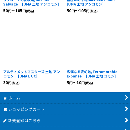
Salvage
[
UMA 土地 アンコモン
]
[
UMA 土地 アンコモン
]
50
～105
50
～105
円
円
円
円
(税込)
(税込)
アルティメットマスターズ 土地 アン
広漠なる変幻地/Terramorphic
コモン
[
UMA L UC
]
Expanse
[
UMA 土地 コモン
]
30
5
～10
円
円
円
(税込)
(税込)
ホーム
ショッピングカート
新規登録はこちら