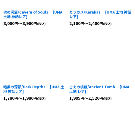
魂の洞窟/Cavern of Souls
[
UMA
カラカス/Karakas
[
UMA 土地 神話
土地 神話レア
]
レア
]
8,080
～8,980
2,180
～2,480
円
円
円
円
(税込)
(税込)
暗黒の深部/Dark Depths
[
UMA 土
古えの墳墓/Ancient Tomb
[
UMA
地 神話レア
]
土地 レア
]
1,780
～1,980
1,995
～2,520
円
円
円
円
(税込)
(税込)