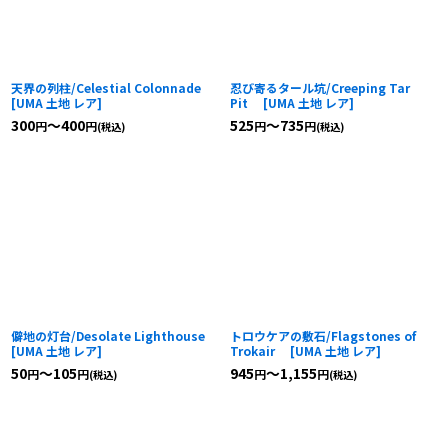
天界の列柱/Celestial Colonnade
忍び寄るタール坑/Creeping Tar
[
UMA 土地 レア
]
Pit
[
UMA 土地 レア
]
300
～400
525
～735
円
円
円
円
(税込)
(税込)
僻地の灯台/Desolate Lighthouse
トロウケアの敷石/Flagstones of
[
UMA 土地 レア
]
Trokair
[
UMA 土地 レア
]
50
～105
945
～1,155
円
円
円
円
(税込)
(税込)