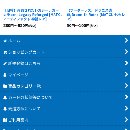
【旧枠】再鍛されたレガシー、カー
【ボーダーレス】ドラニス遺
ン/Karn, Legacy Reforged
[
MATCL
跡/Drannith Ruins
[
MATCL 土地 レ
アーティファクト 神話レア
]
ア
]
880
～980
50
～100
円
円
円
円
(税込)
(税込)
ホーム
ショッピングカート
新規登録はこちら
マイページ
商品カテゴリ一覧
カードの状態等について
発送方法について
ご利用案内