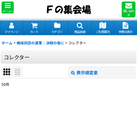
メニュー
問い合わ
せ
マイページ
カート
カテゴリ
商品検索
ご利用案内
特商法表示
ホーム
>
機械兵団の進軍：決戦の後に
>
コレクター
コレクター
表示順変更
閉じる
50
件
表示数
:
並び順
:
絞り込む