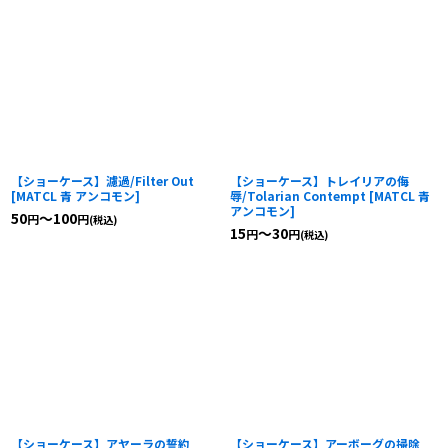
【ショーケース】濾過/Filter Out
【ショーケース】トレイリアの侮
[
MATCL 青 アンコモン
]
辱/Tolarian Contempt
[
MATCL 青
アンコモン
]
50
～100
円
円
(税込)
15
～30
円
円
(税込)
【ショーケース】アヤーラの誓約
【ショーケース】アーボーグの掃除