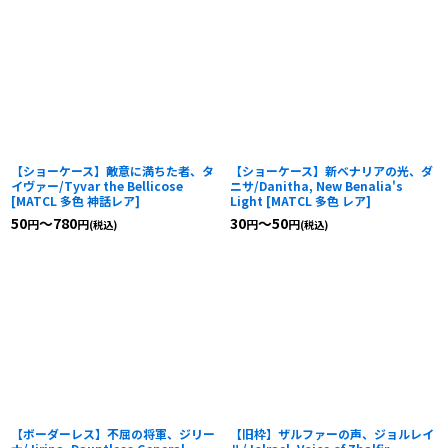
【ショーケース】敵意に満ちた者、タ
【ショーケース】新ベナリアの光、ダ
イヴァー/Tyvar the Bellicose
ニサ/Danitha, New Benalia's
[
MATCL 多色 神話レア
]
Light
[
MATCL 多色 レア
]
50
～780
30
～50
円
円
円
円
(税込)
(税込)
【ボーダーレス】不屈の将軍、ジリー
【旧枠】ザルファーの声、ジョルレイ