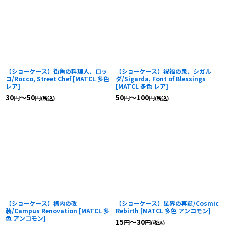
【ショーケース】街角の料理人、ロッ
【ショーケース】祝福の泉、シガル
コ/Rocco, Street Chef
[
MATCL 多色
ダ/Sigarda, Font of Blessings
レア
]
[
MATCL 多色 レア
]
30
～50
50
～100
円
円
円
円
(税込)
(税込)
【ショーケース】構内の改
【ショーケース】星界の再誕/Cosmic
装/Campus Renovation
[
MATCL 多
Rebirth
[
MATCL 多色 アンコモン
]
色 アンコモン
]
15
～30
円
円
(税込)