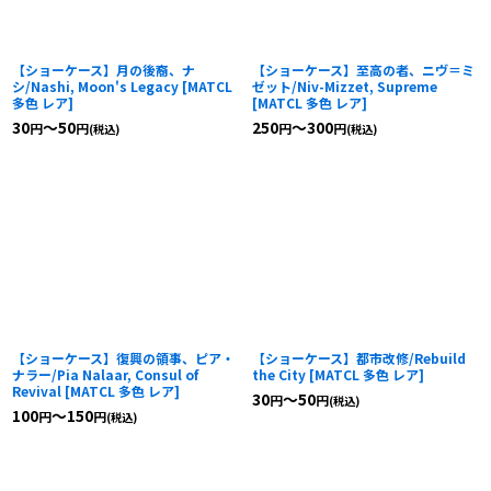
【ショーケース】月の後裔、ナ
【ショーケース】至高の者、ニヴ＝ミ
シ/Nashi, Moon's Legacy
[
MATCL
ゼット/Niv-Mizzet, Supreme
多色 レア
]
[
MATCL 多色 レア
]
30
～50
250
～300
円
円
円
円
(税込)
(税込)
【ショーケース】復興の領事、ピア・
【ショーケース】都市改修/Rebuild
ナラー/Pia Nalaar, Consul of
the City
[
MATCL 多色 レア
]
Revival
[
MATCL 多色 レア
]
30
～50
円
円
(税込)
100
～150
円
円
(税込)