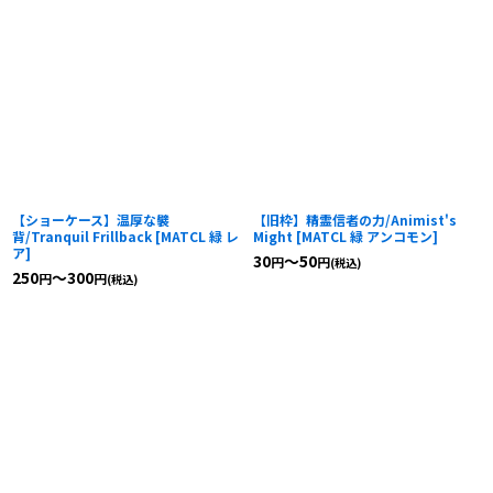
【ショーケース】温厚な襞
【旧枠】精霊信者の力/Animist's
背/Tranquil Frillback
[
MATCL 緑 レ
Might
[
MATCL 緑 アンコモン
]
ア
]
30
～50
円
円
(税込)
250
～300
円
円
(税込)