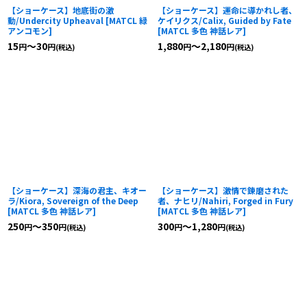
【ショーケース】地底街の激
【ショーケース】運命に導かれし者、
動/Undercity Upheaval
[
MATCL 緑
ケイリクス/Calix, Guided by Fate
アンコモン
]
[
MATCL 多色 神話レア
]
15
～30
1,880
～2,180
円
円
円
円
(税込)
(税込)
【ショーケース】深海の君主、キオー
【ショーケース】激情で錬磨された
ラ/Kiora, Sovereign of the Deep
者、ナヒリ/Nahiri, Forged in Fury
[
MATCL 多色 神話レア
]
[
MATCL 多色 神話レア
]
250
～350
300
～1,280
円
円
円
円
(税込)
(税込)