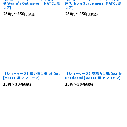
者/Ayara's Oathsworn
[
MATCL 黒
屋/Urborg Scavengers
[
MATCL 黒
レア
]
レア
]
250
～350
250
～350
円
円
円
円
(税込)
(税込)
【ショーケース】覆い隠し/Blot Out
【ショーケース】死鳴らし鬼/Death-
[
MATCL 黒 アンコモン
]
Rattle Oni
[
MATCL 黒 アンコモン
]
15
～30
15
～30
円
円
円
円
(税込)
(税込)