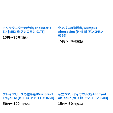
トリックスターの大鹿/Trickster's
ウンパスの逸脱者/Wumpus
Elk
[
MH3 緑 アンコモン 0175
]
Aberration
[
MH3 緑 アンコモン
0176
]
15
～30
円
円
(税込)
15
～30
円
円
(税込)
フレイアリーズの信奉者/Disciple of
苛立つアルティサウルス/Annoyed
Freyalise
[
MH3 緑 アンコモン 0250
]
Altisaur
[
MH3 緑 アンコモン 0284
]
50
～100
15
～30
円
円
円
円
(税込)
(税込)