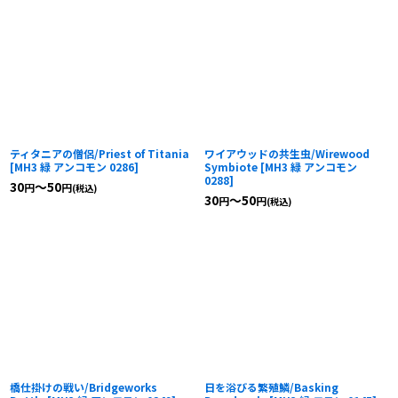
ティタニアの僧侶/Priest of Titania
ワイアウッドの共生虫/Wirewood
[
MH3 緑 アンコモン 0286
]
Symbiote
[
MH3 緑 アンコモン
0288
]
30
～50
円
円
(税込)
30
～50
円
円
(税込)
橋仕掛けの戦い/Bridgeworks
日を浴びる繁殖鱗/Basking