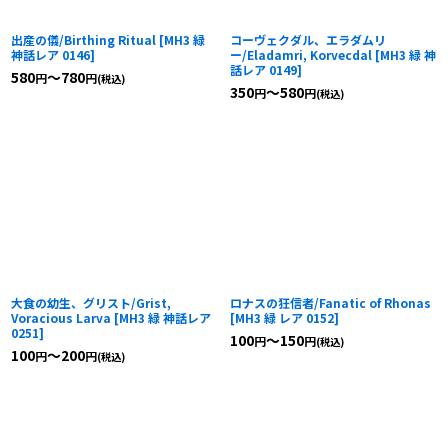
出産の儀/Birthing Ritual
[
MH3 緑
コーヴェクダル、エラダムリ
神話レア 0146
]
ー/Eladamri, Korvecdal
[
MH3 緑 神
話レア 0149
]
580
～780
円
円
(税込)
350
～580
円
円
(税込)
大食の幼生、グリスト/Grist,
ロナスの狂信者/Fanatic of Rhonas
Voracious Larva
[
MH3 緑 神話レア
[
MH3 緑 レア 0152
]
0251
]
100
～150
円
円
(税込)
100
～200
円
円
(税込)