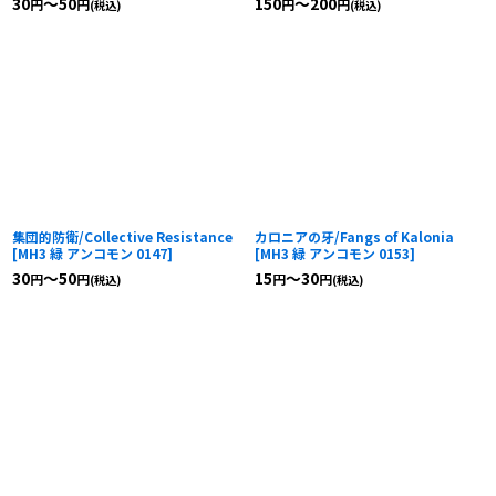
30
～50
150
～200
円
円
円
円
(税込)
(税込)
集団的防衛/Collective Resistance
カロニアの牙/Fangs of Kalonia
[
MH3 緑 アンコモン 0147
]
[
MH3 緑 アンコモン 0153
]
30
～50
15
～30
円
円
円
円
(税込)
(税込)