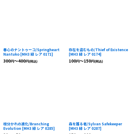
春心のナントゥーコ/Springheart
存在を盗むもの/Thief of Existence
Nantuko
[
MH3 緑 レア 0171
]
[
MH3 緑 レア 0174
]
300
～400
100
～150
円
円
円
円
(税込)
(税込)
枝分かれの進化/Branching
森を護る者/Sylvan Safekeeper
Evolution
[
MH3 緑 レア 0285
]
[
MH3 緑 レア 0287
]