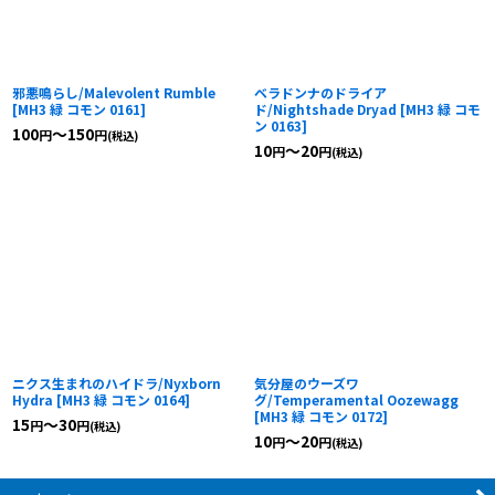
邪悪鳴らし/Malevolent Rumble
ベラドンナのドライア
[
MH3 緑 コモン 0161
]
ド/Nightshade Dryad
[
MH3 緑 コモ
ン 0163
]
100
～150
円
円
(税込)
10
～20
円
円
(税込)
ニクス生まれのハイドラ/Nyxborn
気分屋のウーズワ
Hydra
[
MH3 緑 コモン 0164
]
グ/Temperamental Oozewagg
[
MH3 緑 コモン 0172
]
15
～30
円
円
(税込)
10
～20
円
円
(税込)