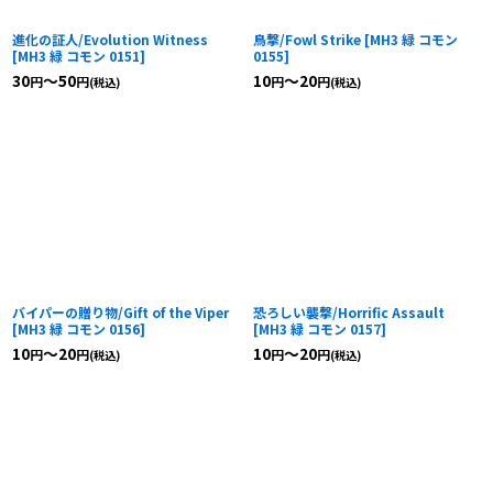
進化の証人/Evolution Witness
鳥撃/Fowl Strike
[
MH3 緑 コモン
[
MH3 緑 コモン 0151
]
0155
]
30
～50
10
～20
円
円
円
円
(税込)
(税込)
バイパーの贈り物/Gift of the Viper
恐ろしい襲撃/Horrific Assault
[
MH3 緑 コモン 0156
]
[
MH3 緑 コモン 0157
]
10
～20
10
～20
円
円
円
円
(税込)
(税込)