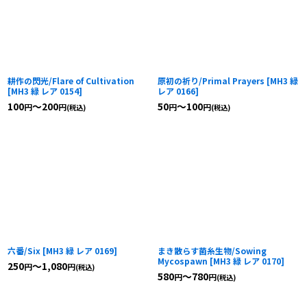
耕作の閃光/Flare of Cultivation
原初の祈り/Primal Prayers
[
MH3 緑
[
MH3 緑 レア 0154
]
レア 0166
]
100
～200
50
～100
円
円
円
円
(税込)
(税込)
六番/Six
[
MH3 緑 レア 0169
]
まき散らす菌糸生物/Sowing
Mycospawn
[
MH3 緑 レア 0170
]
250
～1,080
円
円
(税込)
580
～780
円
円
(税込)