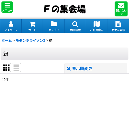
メニュー
問い合わ
せ
マイページ
カート
カテゴリ
商品検索
ご利用案内
特商法表示
ホーム
>
モダンホライゾン3
>
緑
緑
表示順変更
閉じる
40
件
表示数
:
並び順
:
絞り込む