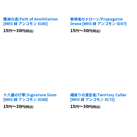
殲滅の道/Path of Annihilation
繁殖者のドローン/Propagator
[
MH3 緑 アンコモン 0165
]
Drone
[
MH3 緑 アンコモン 0167
]
15
～30
15
～30
円
円
円
円
(税込)
(税込)
十八番の打撃/Signature Slam
縄張りの選定者/Territory Culler
[
MH3 緑 アンコモン 0168
]
[
MH3 緑 アンコモン 0173
]
15
～30
15
～30
円
円
円
円
(税込)
(税込)