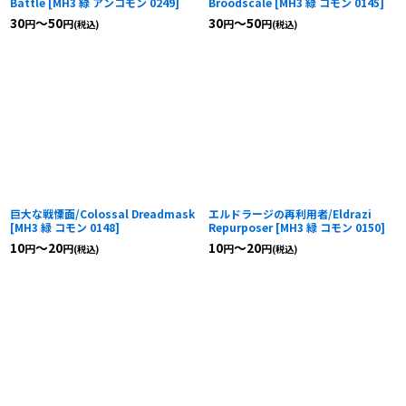
Battle
[
MH3 緑 アンコモン 0249
]
Broodscale
[
MH3 緑 コモン 0145
]
30
～50
30
～50
円
円
円
円
(税込)
(税込)
巨大な戦慄面/Colossal Dreadmask
エルドラージの再利用者/Eldrazi
[
MH3 緑 コモン 0148
]
Repurposer
[
MH3 緑 コモン 0150
]
10
～20
10
～20
円
円
円
円
(税込)
(税込)