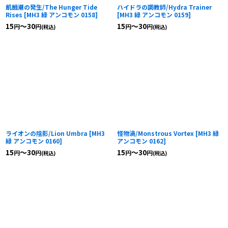
飢餓潮の発生/The Hunger Tide
ハイドラの調教師/Hydra Trainer
Rises
[
MH3 緑 アンコモン 0158
]
[
MH3 緑 アンコモン 0159
]
15
～30
15
～30
円
円
円
円
(税込)
(税込)
ライオンの陰影/Lion Umbra
[
MH3
怪物渦/Monstrous Vortex
[
MH3 緑
緑 アンコモン 0160
]
アンコモン 0162
]
15
～30
15
～30
円
円
円
円
(税込)
(税込)