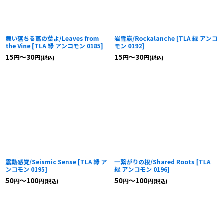
舞い落ちる蔦の葉よ/Leaves from
岩雪崩/Rockalanche
[
TLA 緑 アンコ
the Vine
[
TLA 緑 アンコモン 0185
]
モン 0192
]
15
～30
15
～30
円
円
円
円
(税込)
(税込)
震動感覚/Seismic Sense
[
TLA 緑 ア
一繋がりの根/Shared Roots
[
TLA
ンコモン 0195
]
緑 アンコモン 0196
]
50
～100
50
～100
円
円
円
円
(税込)
(税込)