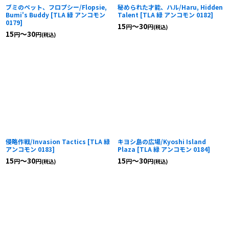
ブミのペット、フロプシー/Flopsie,
秘められた才能、ハル/Haru, Hidden
Bumi's Buddy
[
TLA 緑 アンコモン
Talent
[
TLA 緑 アンコモン 0182
]
0179
]
15
～30
円
円
(税込)
15
～30
円
円
(税込)
侵略作戦/Invasion Tactics
[
TLA 緑
キヨシ島の広場/Kyoshi Island
アンコモン 0183
]
Plaza
[
TLA 緑 アンコモン 0184
]
15
～30
15
～30
円
円
円
円
(税込)
(税込)