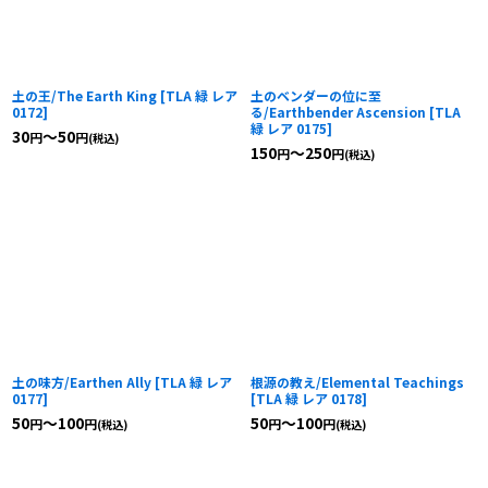
土の王/The Earth King
[
TLA 緑 レア
土のベンダーの位に至
0172
]
る/Earthbender Ascension
[
TLA
緑 レア 0175
]
30
～50
円
円
(税込)
150
～250
円
円
(税込)
土の味方/Earthen Ally
[
TLA 緑 レア
根源の教え/Elemental Teachings
0177
]
[
TLA 緑 レア 0178
]
50
～100
50
～100
円
円
円
円
(税込)
(税込)