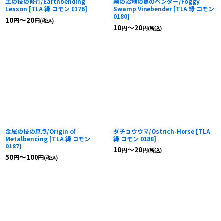
土の技の修行/Earthbending
霧の沼地の蔦のベンダー/Foggy
Lesson
[
TLA 緑 コモン 0176
]
Swamp Vinebender
[
TLA 緑 コモン
0180
]
10
～20
円
円
(税込)
10
～20
円
円
(税込)
金属の技の原点/Origin of
ダチョウウマ/Ostrich-Horse
[
TLA
Metalbending
[
TLA 緑 コモン
緑 コモン 0188
]
0187
]
10
～20
円
円
(税込)
50
～100
円
円
(税込)