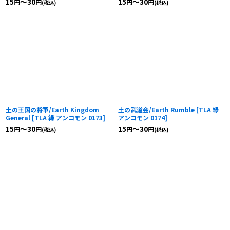
15
～30
15
～30
円
円
円
円
(税込)
(税込)
土の王国の将軍/Earth Kingdom
土の武道会/Earth Rumble
[
TLA 緑
General
[
TLA 緑 アンコモン 0173
]
アンコモン 0174
]
15
～30
15
～30
円
円
円
円
(税込)
(税込)