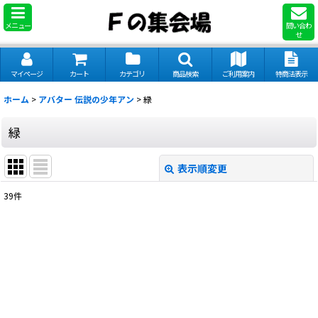
メニュー
問い合わ
せ
マイページ
カート
カテゴリ
商品検索
ご利用案内
特商法表示
ホーム
>
アバター 伝説の少年アン
>
緑
緑
表示順変更
閉じる
39
件
表示数
:
並び順
:
絞り込む