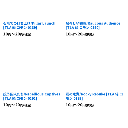
石塔での打ち上げ/Pillar Launch
騒々しい観客/Raucous Audience
[
TLA 緑 コモン 0189
]
[
TLA 緑 コモン 0190
]
10
～20
10
～20
円
円
円
円
(税込)
(税込)
抗う囚人たち/Rebellious Captives
岩の叱責/Rocky Rebuke
[
TLA 緑 コ
[
TLA 緑 コモン 0191
]
モン 0193
]
10
～20
10
～20
円
円
円
円
(税込)
(税込)