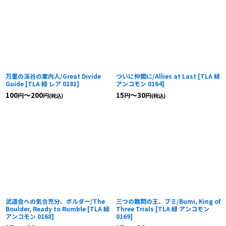
万里の渓谷の案内人/Great Divide
ついに仲間に/Allies at Last
[
TLA 緑
Guide
[
TLA 緑 レア 0181
]
アンコモン 0164
]
100
～200
15
～30
円
円
円
円
(税込)
(税込)
武道会への気合充分、ボルダー/The
三つの難問の王、ブミ/Bumi, King of
Boulder, Ready to Rumble
[
TLA 緑
Three Trials
[
TLA 緑 アンコモン
アンコモン 0168
]
0169
]