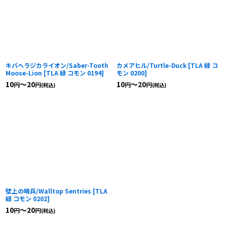
キバヘラジカライオン/Saber-Tooth
カメアヒル/Turtle-Duck
[
TLA 緑 コ
Moose-Lion
[
TLA 緑 コモン 0194
]
モン 0200
]
10
～20
10
～20
円
円
円
円
(税込)
(税込)
壁上の哨兵/Walltop Sentries
[
TLA
緑 コモン 0202
]
10
～20
円
円
(税込)