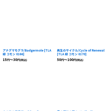
アナグマモグラ/Badgermole
[
TLA
再生のサイクル/Cycle of Renewal
緑 コモン 0166
]
[
TLA 緑 コモン 0170
]
15
～30
50
～100
円
円
円
円
(税込)
(税込)