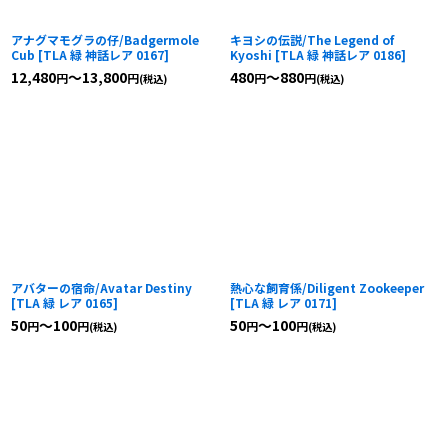
アナグマモグラの仔/Badgermole
キヨシの伝説/The Legend of
Cub
[
TLA 緑 神話レア 0167
]
Kyoshi
[
TLA 緑 神話レア 0186
]
12,480
～13,800
480
～880
円
円
円
円
(税込)
(税込)
アバターの宿命/Avatar Destiny
熱心な飼育係/Diligent Zookeeper
[
TLA 緑 レア 0165
]
[
TLA 緑 レア 0171
]
50
～100
50
～100
円
円
円
円
(税込)
(税込)