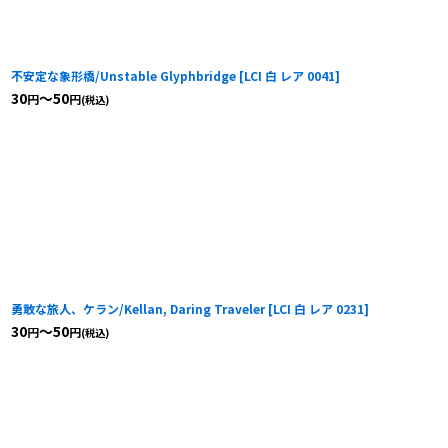
不安定な象形橋/Unstable Glyphbridge
[
LCI 白 レア 0041
]
30
～50
円
円
(税込)
勇敢な旅人、ケラン/Kellan, Daring Traveler
[
LCI 白 レア 0231
]
30
～50
円
円
(税込)