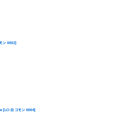
コモン 0002
]
e
[
LCI 白 コモン 0004
]