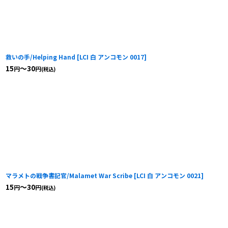
救いの手/Helping Hand
[
LCI 白 アンコモン 0017
]
15
～30
円
円
(税込)
マラメトの戦争書記官/Malamet War Scribe
[
LCI 白 アンコモン 0021
]
15
～30
円
円
(税込)