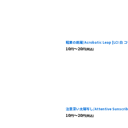
軽業の跳躍/Acrobatic Leap
[
LCI 白 
10
～20
円
円
(税込)
注意深い太陽写し/Attentive Sunscrib
10
～20
円
円
(税込)