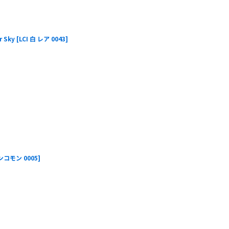
 Sky
[
LCI 白 レア 0043
]
アンコモン 0005
]