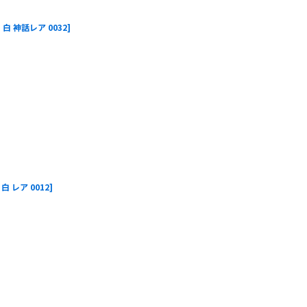
I 白 神話レア 0032
]
I 白 レア 0012
]