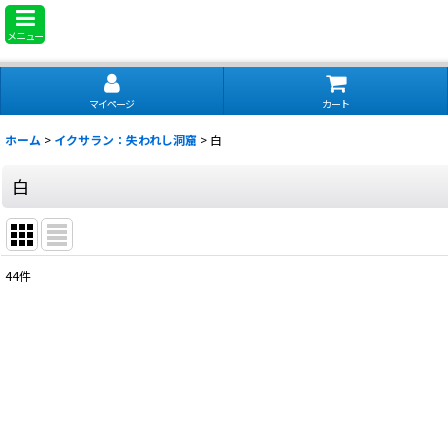
メニュー
マイページ
カート
ホーム
>
イクサラン：失われし洞窟
>
白
白
44
件
表示数
:
並び順
: