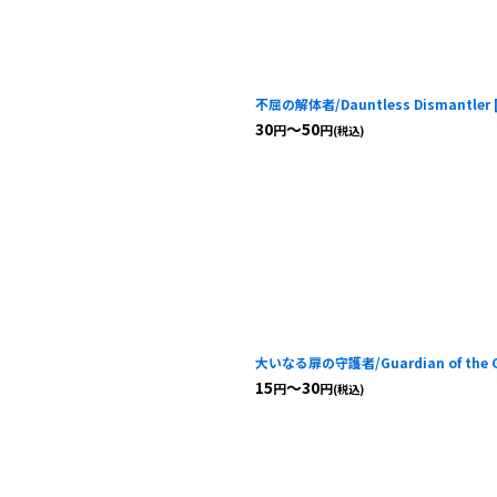
不屈の解体者/Dauntless Dismantler
30
～50
円
円
(税込)
大いなる扉の守護者/Guardian of the Gr
15
～30
円
円
(税込)