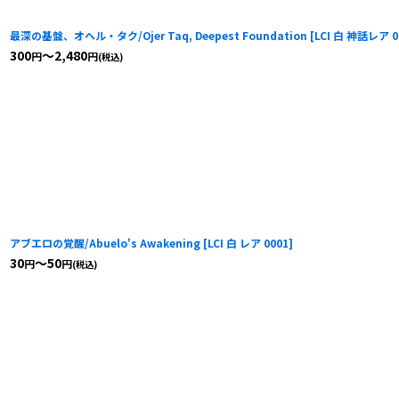
最深の基盤、オヘル・タク/Ojer Taq, Deepest Foundation
[
LCI 白 神話レア 0
300
～2,480
円
円
(税込)
アブエロの覚醒/Abuelo's Awakening
[
LCI 白 レア 0001
]
30
～50
円
円
(税込)