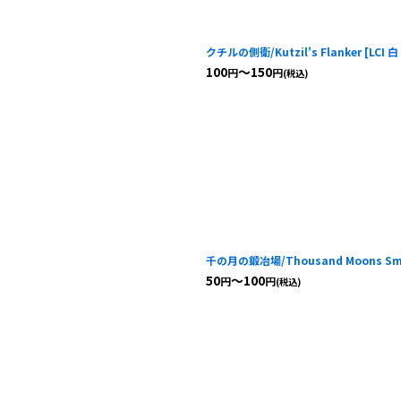
クチルの側衛/Kutzil's Flanker
[
LCI 白
100
～150
円
円
(税込)
千の月の鍛冶場/Thousand Moons Sm
50
～100
円
円
(税込)