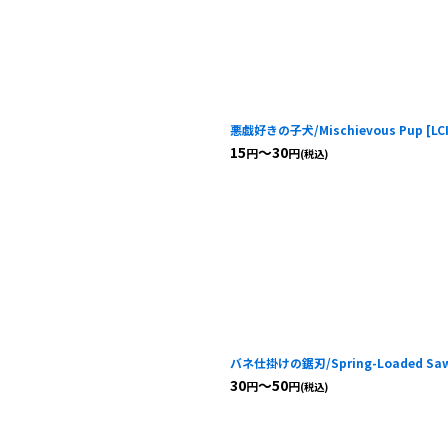
悪戯好きの子犬/Mischievous Pup
[
LC
15
～30
円
円
(税込)
バネ仕掛けの鋸刃/Spring-Loaded Saw
30
～50
円
円
(税込)