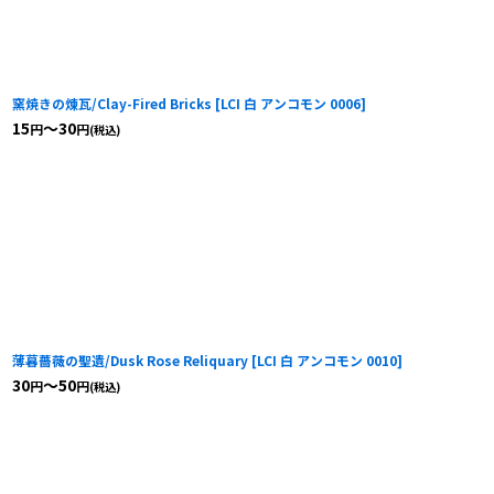
窯焼きの煉瓦/Clay-Fired Bricks
[
LCI 白 アンコモン 0006
]
15
～30
円
円
(税込)
薄暮薔薇の聖遺/Dusk Rose Reliquary
[
LCI 白 アンコモン 0010
]
30
～50
円
円
(税込)