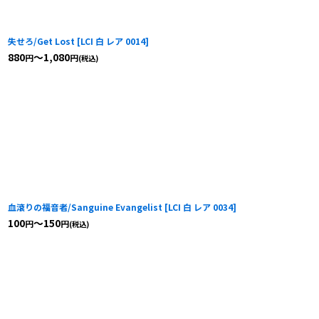
失せろ/Get Lost
[
LCI 白 レア 0014
]
880
～1,080
円
円
(税込)
血滾りの福音者/Sanguine Evangelist
[
LCI 白 レア 0034
]
100
～150
円
円
(税込)