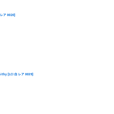
 レア 0020
]
ithy
[
LCI 白 レア 0039
]