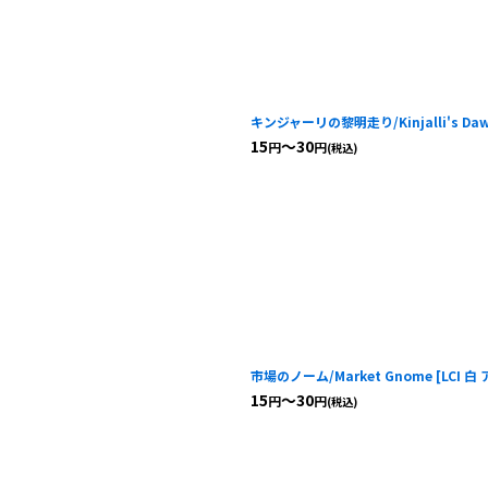
キンジャーリの黎明走り/Kinjalli's Daw
15
～30
円
円
(税込)
市場のノーム/Market Gnome
[
LCI 白
15
～30
円
円
(税込)