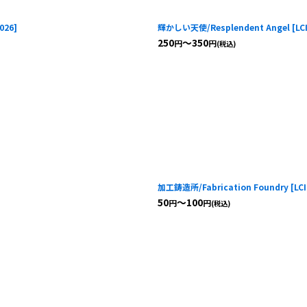
026
]
輝かしい天使/Resplendent Angel
[
LC
250
～350
円
円
(税込)
加工鋳造所/Fabrication Foundry
[
LC
50
～100
円
円
(税込)