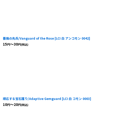
薔薇の先兵/Vanguard of the Rose
[
LCI 白 アンコモン 0042
]
15
～30
円
円
(税込)
順応する宝石護り/Adaptive Gemguard
[
LCI 白 コモン 0003
]
10
～20
円
円
(税込)