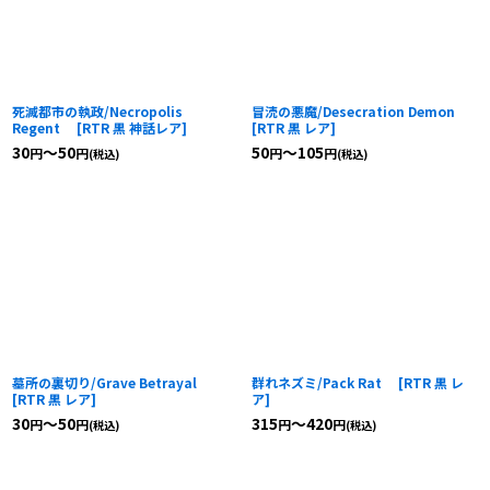
死滅都市の執政/Necropolis
冒涜の悪魔/Desecration Demon
Regent
[
RTR 黒 神話レア
]
[
RTR 黒 レア
]
30
～50
50
～105
円
円
円
円
(税込)
(税込)
墓所の裏切り/Grave Betrayal
群れネズミ/Pack Rat
[
RTR 黒 レ
[
RTR 黒 レア
]
ア
]
30
～50
315
～420
円
円
円
円
(税込)
(税込)