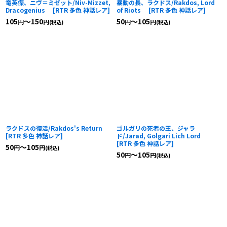
竜英傑、ニヴ＝ミゼット/Niv-Mizzet,
暴動の長、ラクドス/Rakdos, Lord
Dracogenius
[
RTR 多色 神話レア
]
of Riots
[
RTR 多色 神話レア
]
105
～150
50
～105
円
円
円
円
(税込)
(税込)
ラクドスの復活/Rakdos's Return
ゴルガリの死者の王、ジャラ
[
RTR 多色 神話レア
]
ド/Jarad, Golgari Lich Lord
[
RTR 多色 神話レア
]
50
～105
円
円
(税込)
50
～105
円
円
(税込)