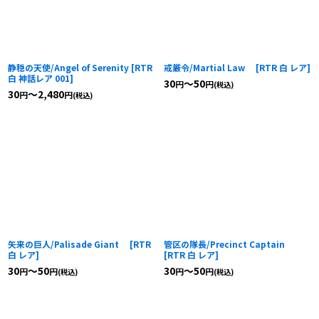
絞り込む
静穏の天使/Angel of Serenity
[
RTR
戒厳令/Martial Law
[
RTR 白 レア
]
白 神話レア 001
]
30
～50
円
円
(税込)
30
～2,480
円
円
(税込)
矢来の巨人/Palisade Giant
[
RTR
管区の隊長/Precinct Captain
白 レア
]
[
RTR 白 レア
]
30
～50
30
～50
円
円
円
円
(税込)
(税込)