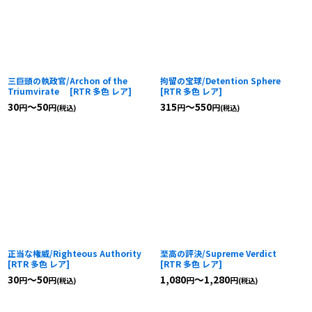
三巨頭の執政官/Archon of the
拘留の宝球/Detention Sphere
Triumvirate
[
RTR 多色 レア
]
[
RTR 多色 レア
]
30
～50
315
～550
円
円
円
円
(税込)
(税込)
正当な権威/Righteous Authority
至高の評決/Supreme Verdict
[
RTR 多色 レア
]
[
RTR 多色 レア
]
30
～50
1,080
～1,280
円
円
円
円
(税込)
(税込)