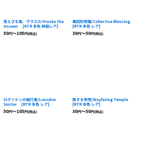
見えざる者、ヴラスカ/Vraska the
集団的祝福/Collective Blessing
Unseen
[
RTR 多色 神話レア
]
[
RTR 多色 レア
]
50
～105
30
～50
円
円
円
円
(税込)
(税込)
ロクソドンの強打者/Loxodon
旅する寺院/Wayfaring Temple
Smiter
[
RTR 多色 レア
]
[
RTR 多色 レア
]
50
～105
30
～50
円
円
円
円
(税込)
(税込)