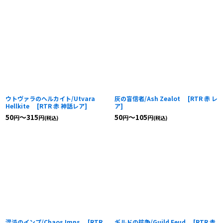
ウトヴァラのヘルカイト/Utvara
灰の盲信者/Ash Zealot
[
RTR 赤 レ
Hellkite
[
RTR 赤 神話レア
]
ア
]
50
～315
50
～105
円
円
円
円
(税込)
(税込)
混沌のインプ/Chaos Imps
[
RTR
ギルドの抗争/Guild Feud
[
RTR 赤