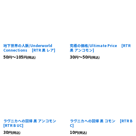
地下世界の人脈/Underworld
究極の価格/Ultimate Price
[
RTR
Connections
[
RTR 黒 レア
]
黒 アンコモン
]
50
～105
30
～50
円
円
円
円
(税込)
(税込)
ラヴニカへの回帰 黒 アンコモン
ラヴニカへの回帰 黒 コモン
[
RTR B
[
RTR B UC
]
C
]
30
10
円
円
(税込)
(税込)