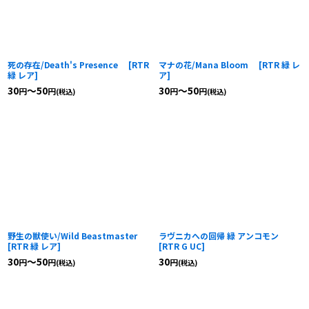
死の存在/Death's Presence
[
RTR
マナの花/Mana Bloom
[
RTR 緑 レ
緑 レア
]
ア
]
30
～50
30
～50
円
円
円
円
(税込)
(税込)
野生の獣使い/Wild Beastmaster
ラヴニカへの回帰 緑 アンコモン
[
RTR 緑 レア
]
[
RTR G UC
]
30
～50
30
円
円
円
(税込)
(税込)