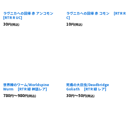
ラヴニカへの回帰 赤 アンコモン
ラヴニカへの回帰 赤 コモン
[
RTR R
[
RTR R UC
]
C
]
30
10
円
円
(税込)
(税込)
世界棘のワーム/Worldspine
死橋の大巨虫/Deadbridge
Wurm
[
RTR 緑 神話レア
]
Goliath
[
RTR 緑 レア
]
780
～980
30
～50
円
円
円
円
(税込)
(税込)