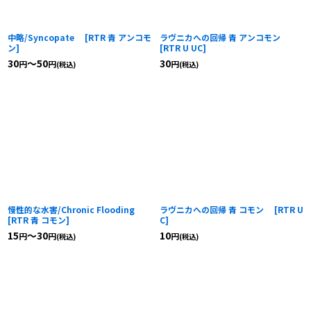
中略/Syncopate
[
RTR 青 アンコモ
ラヴニカへの回帰 青 アンコモン
ン
]
[
RTR U UC
]
30
～50
30
円
円
円
(税込)
(税込)
慢性的な水害/Chronic Flooding
ラヴニカへの回帰 青 コモン
[
RTR U
[
RTR 青 コモン
]
C
]
15
～30
10
円
円
円
(税込)
(税込)