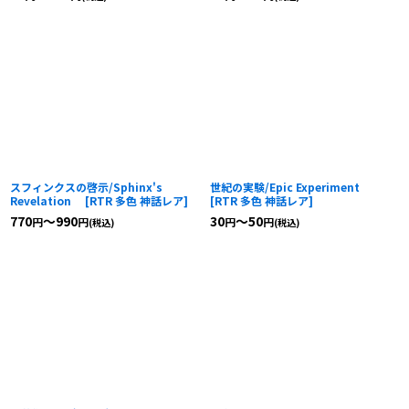
スフィンクスの啓示/Sphinx's
世紀の実験/Epic Experiment
Revelation
[
RTR 多色 神話レア
]
[
RTR 多色 神話レア
]
770
～990
30
～50
円
円
円
円
(税込)
(税込)