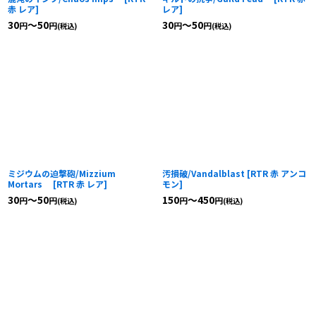
赤 レア
]
レア
]
30
～50
30
～50
円
円
円
円
(税込)
(税込)
ミジウムの迫撃砲/Mizzium
汚損破/Vandalblast
[
RTR 赤 アンコ
Mortars
[
RTR 赤 レア
]
モン
]
30
～50
150
～450
円
円
円
円
(税込)
(税込)