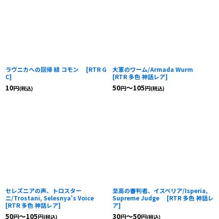
ラヴニカへの回帰 緑 コモン
[
RTR G
大軍のワーム/Armada Wurm
C
]
[
RTR 多色 神話レア
]
10
50
～105
円
円
円
(税込)
(税込)
セレズニアの声、トロスター
至高の審判者、イスペリア/Isperia,
ニ/Trostani, Selesnya's Voice
Supreme Judge
[
RTR 多色 神話レ
[
RTR 多色 神話レア
]
ア
]
50
～105
30
～50
円
円
円
円
(税込)
(税込)