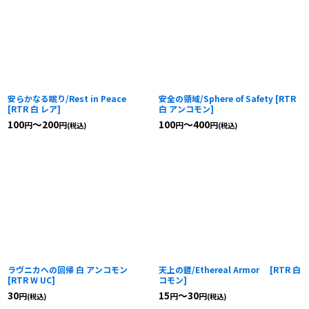
安らかなる眠り/Rest in Peace
安全の領域/Sphere of Safety
[
RTR
[
RTR 白 レア
]
白 アンコモン
]
100
～200
100
～400
円
円
円
円
(税込)
(税込)
ラヴニカへの回帰 白 アンコモン
天上の鎧/Ethereal Armor
[
RTR 白
[
RTR W UC
]
コモン
]
30
15
～30
円
円
円
(税込)
(税込)