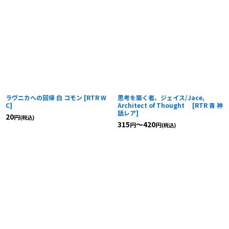
ラヴニカへの回帰 白 コモン
[
RTR W
思考を築く者、ジェイス/Jace,
C
]
Architect of Thought
[
RTR 青 神
話レア
]
20
円
(税込)
315
～420
円
円
(税込)