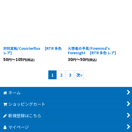
対抗変転/Counterflux
[
RTR 多色
火想者の予見/Firemind's
レア
]
Foresight
[
RTR 多色 レア
]
50
～105
30
～50
円
円
円
円
(税込)
(税込)
1
2
3
次
»
ホーム
ショッピングカート
新規登録はこちら
マイページ