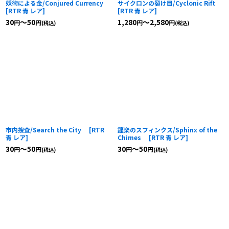
妖術による金/Conjured Currency
サイクロンの裂け目/Cyclonic Rift
[
RTR 青 レア
]
[
RTR 青 レア
]
30
～50
1,280
～2,580
円
円
円
円
(税込)
(税込)
市内捜査/Search the City
[
RTR
鐘楽のスフィンクス/Sphinx of the
青 レア
]
Chimes
[
RTR 青 レア
]
30
～50
30
～50
円
円
円
円
(税込)
(税込)