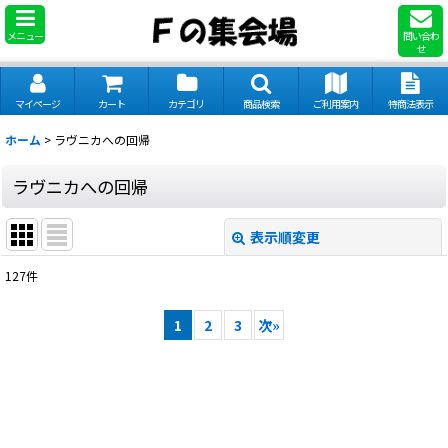
メニュー
問い合わ
せ
マイページ
カート
カテゴリ
商品検索
ご利用案内
特商法表示
ホーム
>
ラヴニカへの回帰
ラヴニカへの回帰
表示順変更
閉じる
127
件
サブカテゴリ
:
1
2
3
次
»
表示数
:
並び順
: