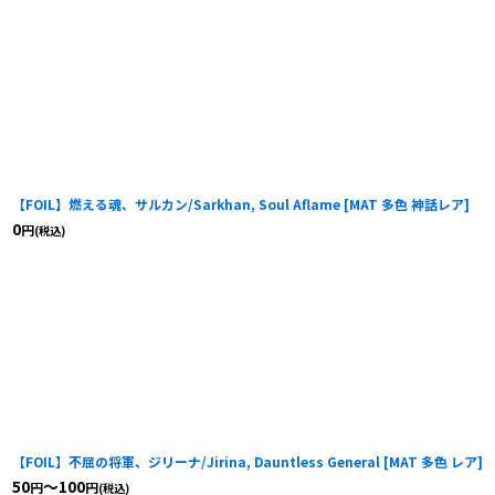
【FOIL】燃える魂、サルカン/Sarkhan, Soul Aflame
[
MAT 多色 神話レア
]
0
円
(税込)
【FOIL】不屈の将軍、ジリーナ/Jirina, Dauntless General
[
MAT 多色 レア
]
50
～100
円
円
(税込)