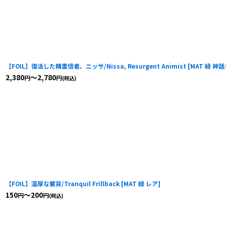
【FOIL】復活した精霊信者、ニッサ/Nissa, Resurgent Animist
[
MAT 緑 神
2,380
～2,780
円
円
(税込)
【FOIL】温厚な襞背/Tranquil Frillback
[
MAT 緑 レア
]
150
～200
円
円
(税込)