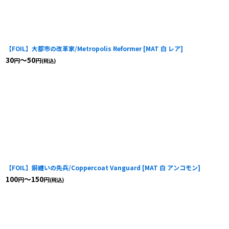
【FOIL】大都市の改革家/Metropolis Reformer
[
MAT 白 レア
]
30
～50
円
円
(税込)
【FOIL】銅纏いの先兵/Coppercoat Vanguard
[
MAT 白 アンコモン
]
100
～150
円
円
(税込)