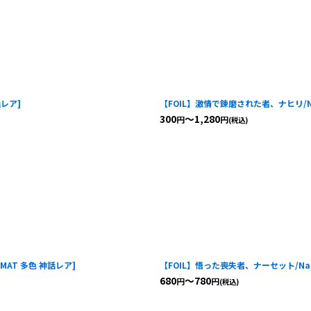
話レア
]
【FOIL】激情で錬磨された者、ナヒリ/Nahiri
300
～1,280
円
円
(税込)
MAT 多色 神話レア
]
【FOIL】悟った喪失者、ナーセット/Narset, 
680
～780
円
円
(税込)