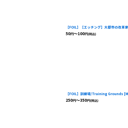
絞り込む
【FOIL】【エッチング】大都市の改革家/Met
50
～100
円
円
(税込)
【FOIL】訓練場/Training Grounds
[
M
250
～350
円
円
(税込)