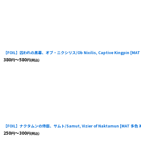
【FOIL】囚われの黒幕、オブ・ニクシリス/Ob Nixilis, Captive Kingpin
[
MAT
380
～580
円
円
(税込)
【FOIL】ナクタムンの侍臣、サムト/Samut, Vizier of Naktamun
[
MAT 多色
250
～300
円
円
(税込)