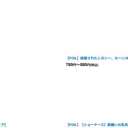
【FOIL】再鍛されたレガシー、カーン/Karn,
780
～880
円
円
(税込)
レア
]
【FOIL】【ショーケース】銅纏いの先兵/Cop