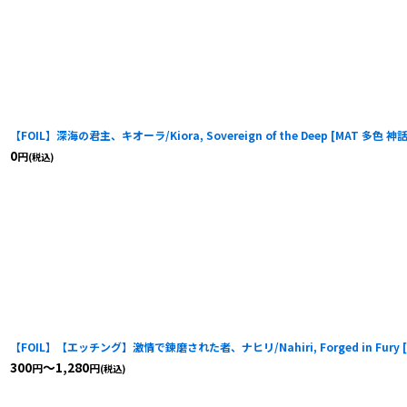
【FOIL】深海の君主、キオーラ/Kiora, Sovereign of the Deep
[
MAT 多色 神
0
円
(税込)
【FOIL】【エッチング】激情で錬磨された者、ナヒリ/Nahiri, Forged in Fury
[
300
～1,280
円
円
(税込)