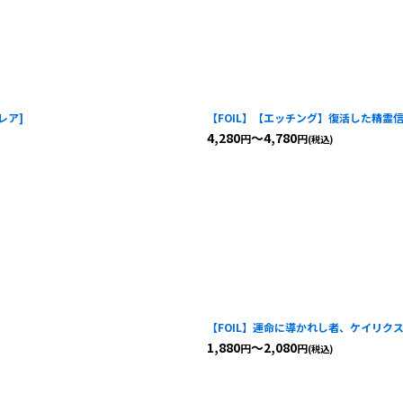
話レア
]
【FOIL】【エッチング】復活した精霊信者、ニッ
4,280
～4,780
円
円
(税込)
【FOIL】運命に導かれし者、ケイリクス/Cali
1,880
～2,080
円
円
(税込)