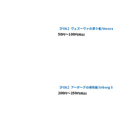
【FOIL】ヴェズーヴァの漂う者/Vesuvan 
50
～100
円
円
(税込)
【FOIL】アーボーグの掃除屋/Urborg Sc
200
～250
円
円
(税込)