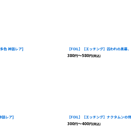
 多色 神話レア
]
【FOIL】【エッチング】囚われの黒幕、オブ・ニク
380
～580
円
円
(税込)
 神話レア
]
【FOIL】【エッチング】ナクタムンの侍臣、サム
300
～400
円
円
(税込)