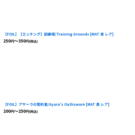
【FOIL】【エッチング】訓練場/Training Grounds
[
MAT 青 レア
]
250
～350
円
円
(税込)
【FOIL】アヤーラの誓約者/Ayara's Oathsworn
[
MAT 黒 レア
]
200
～250
円
円
(税込)