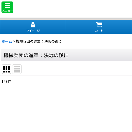
メニュー
マイページ
カート
ホーム
>
機械兵団の進軍：決戦の後に
機械兵団の進軍：決戦の後に
149
件
サブカテゴリ
:
表示数
:
並び順
: