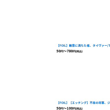
【FOIL】敵意に満ちた者、タイヴァー/Tyvar
50
～780
円
円
(税込)
【FOIL】【エッチング】不屈の将軍、ジリーナ/J
50
～100
円
円
(税込)