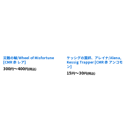
災難の輪/Wheel of Misfortune
ケッシグの罠師、アレイナ/Alena,
[
CMR 赤 レア
]
Kessig Trapper
[
CMR 赤 アンコモ
ン
]
300
～400
円
円
(税込)
15
～30
円
円
(税込)