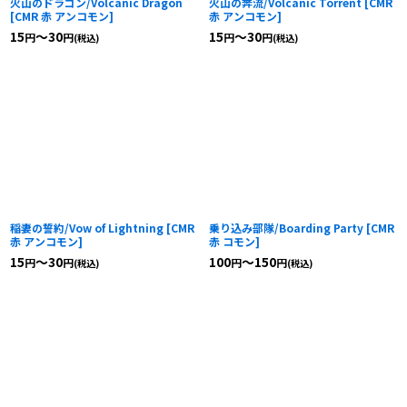
火山のドラゴン/Volcanic Dragon
火山の奔流/Volcanic Torrent
[
CMR
[
CMR 赤 アンコモン
]
赤 アンコモン
]
15
～30
15
～30
円
円
円
円
(税込)
(税込)
稲妻の誓約/Vow of Lightning
[
CMR
乗り込み部隊/Boarding Party
[
CMR
赤 アンコモン
]
赤 コモン
]
15
～30
100
～150
円
円
円
円
(税込)
(税込)