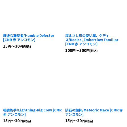
謙虚な離反者/Humble Defector
燃えさし爪の使い魔、ケディ
[
CMR 赤 アンコモン
]
ス/Kediss, Emberclaw Familiar
[
CMR 赤 アンコモン
]
15
～30
円
円
(税込)
100
～300
円
円
(税込)
稲妻砲手/Lightning-Rig Crew
[
CMR
隕石の鎚鉾/Meteoric Mace
[
CMR 赤
赤 アンコモン
]
アンコモン
]
15
～30
15
～30
円
円
円
円
(税込)
(税込)