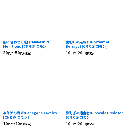
間に合わせの砲弾/Makeshift
裏切りの先触れ/Portent of
Munitions
[
CMR 赤 コモン
]
Betrayal
[
CMR 赤 コモン
]
30
～50
10
～20
円
円
円
円
(税込)
(税込)
改革派の戦術/Renegade Tactics
鱗剥ぎの捕食者/Ripscale Predator
[
CMR 赤 コモン
]
[
CMR 赤 コモン
]
10
～20
10
～20
円
円
円
円
(税込)
(税込)