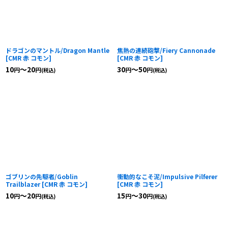
ドラゴンのマントル/Dragon Mantle
焦熱の連続砲撃/Fiery Cannonade
[
CMR 赤 コモン
]
[
CMR 赤 コモン
]
10
～20
30
～50
円
円
円
円
(税込)
(税込)
ゴブリンの先駆者/Goblin
衝動的なこそ泥/Impulsive Pilferer
Trailblazer
[
CMR 赤 コモン
]
[
CMR 赤 コモン
]
10
～20
15
～30
円
円
円
円
(税込)
(税込)