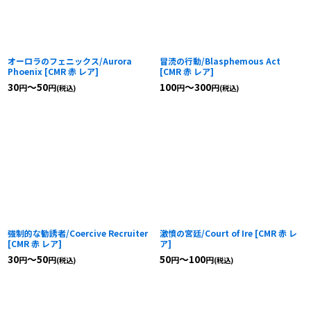
オーロラのフェニックス/Aurora
冒涜の行動/Blasphemous Act
Phoenix
[
CMR 赤 レア
]
[
CMR 赤 レア
]
30
～50
100
～300
円
円
円
円
(税込)
(税込)
強制的な勧誘者/Coercive Recruiter
激憤の宮廷/Court of Ire
[
CMR 赤 レ
[
CMR 赤 レア
]
ア
]
30
～50
50
～100
円
円
円
円
(税込)
(税込)