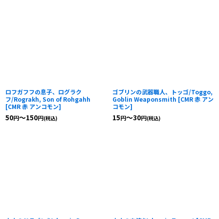
ロフガフフの息子、ログラク
ゴブリンの武器職人、トッゴ/Toggo,
フ/Rograkh, Son of Rohgahh
Goblin Weaponsmith
[
CMR 赤 アン
[
CMR 赤 アンコモン
]
コモン
]
50
～150
15
～30
円
円
円
円
(税込)
(税込)