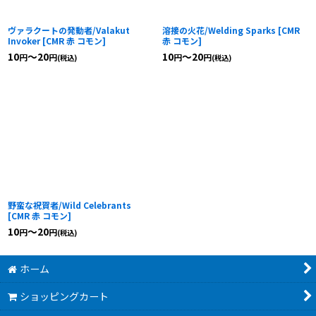
ヴァラクートの発動者/Valakut
溶接の火花/Welding Sparks
[
CMR
Invoker
[
CMR 赤 コモン
]
赤 コモン
]
10
～20
10
～20
円
円
円
円
(税込)
(税込)
野蛮な祝賀者/Wild Celebrants
[
CMR 赤 コモン
]
10
～20
円
円
(税込)
ホーム
ショッピングカート