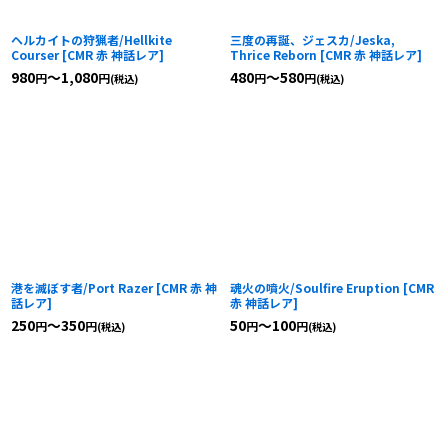
ヘルカイトの狩猟者/Hellkite
三度の再誕、ジェスカ/Jeska,
Courser
[
CMR 赤 神話レア
]
Thrice Reborn
[
CMR 赤 神話レア
]
980
～1,080
480
～580
円
円
円
円
(税込)
(税込)
港を滅ぼす者/Port Razer
[
CMR 赤 神
魂火の噴火/Soulfire Eruption
[
CMR
話レア
]
赤 神話レア
]
250
～350
50
～100
円
円
円
円
(税込)
(税込)