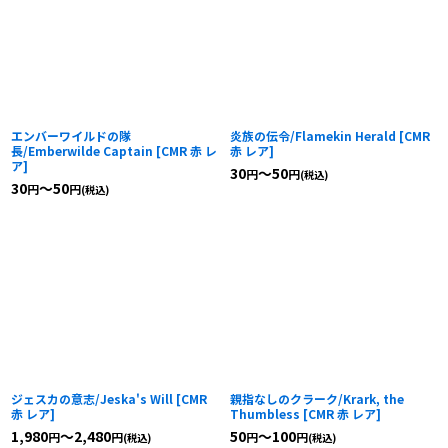
エンバーワイルドの隊
炎族の伝令/Flamekin Herald
[
CMR
長/Emberwilde Captain
[
CMR 赤 レ
赤 レア
]
ア
]
30
～50
円
円
(税込)
30
～50
円
円
(税込)
ジェスカの意志/Jeska's Will
[
CMR
親指なしのクラーク/Krark, the
赤 レア
]
Thumbless
[
CMR 赤 レア
]
1,980
～2,480
50
～100
円
円
円
円
(税込)
(税込)