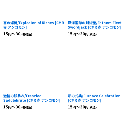
富の爆発/Explosion of Riches
[
CMR
深海艦隊の剣術屋/Fathom Fleet
赤 アンコモン
]
Swordjack
[
CMR 赤 アンコモン
]
15
～30
15
～30
円
円
円
円
(税込)
(税込)
激情の鞍暴れ/Frenzied
炉の式典/Furnace Celebration
Saddlebrute
[
CMR 赤 アンコモン
]
[
CMR 赤 アンコモン
]
15
～30
15
～30
円
円
円
円
(税込)
(税込)