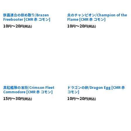
鉄面連合の掠め取り/Brazen
炎のチャンピオン/Champion of the
Freebooter
[
CMR 赤 コモン
]
Flame
[
CMR 赤 コモン
]
10
～20
10
～20
円
円
円
円
(税込)
(税込)
真紅艦隊の准将/Crimson Fleet
ドラゴンの卵/Dragon Egg
[
CMR 赤
Commodore
[
CMR 赤 コモン
]
コモン
]
15
～30
10
～20
円
円
円
円
(税込)
(税込)