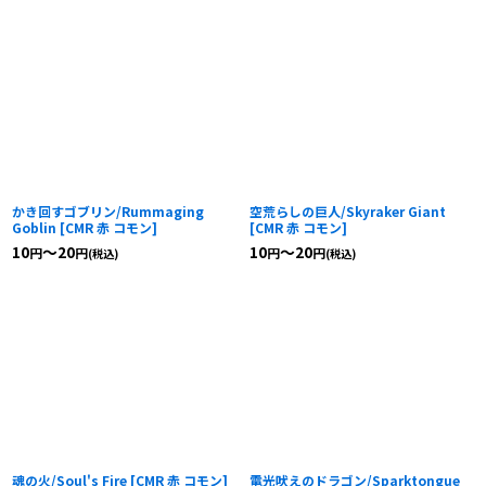
かき回すゴブリン/Rummaging
空荒らしの巨人/Skyraker Giant
Goblin
[
CMR 赤 コモン
]
[
CMR 赤 コモン
]
10
～20
10
～20
円
円
円
円
(税込)
(税込)
魂の火/Soul's Fire
[
CMR 赤 コモン
]
電光吠えのドラゴン/Sparktongue