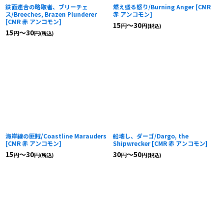
鉄面連合の略取者、ブリーチェ
燃え盛る怒り/Burning Anger
[
CMR
ス/Breeches, Brazen Plunderer
赤 アンコモン
]
[
CMR 赤 アンコモン
]
15
～30
円
円
(税込)
15
～30
円
円
(税込)
海岸線の匪賊/Coastline Marauders
船壊し、ダーゴ/Dargo, the
[
CMR 赤 アンコモン
]
Shipwrecker
[
CMR 赤 アンコモン
]
15
～30
30
～50
円
円
円
円
(税込)
(税込)