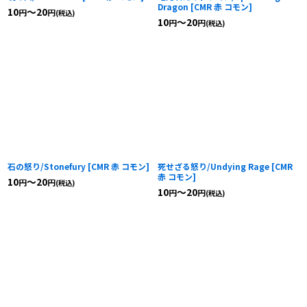
Dragon
[
CMR 赤 コモン
]
10
～20
円
円
(税込)
10
～20
円
円
(税込)
石の怒り/Stonefury
[
CMR 赤 コモン
]
死せざる怒り/Undying Rage
[
CMR
赤 コモン
]
10
～20
円
円
(税込)
10
～20
円
円
(税込)