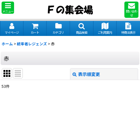
メニュー
問い合わ
せ
マイページ
カート
カテゴリ
商品検索
ご利用案内
特商法表示
ホーム
>
統率者レジェンズ
>
赤
赤
表示順変更
閉じる
53
件
表示数
:
並び順
:
絞り込む