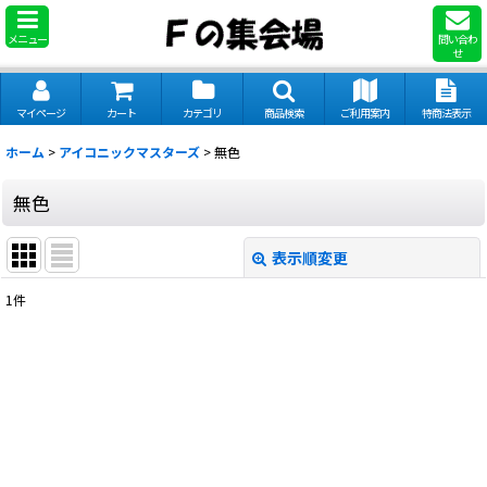
メニュー
問い合わ
せ
マイページ
カート
カテゴリ
商品検索
ご利用案内
特商法表示
ホーム
>
アイコニックマスターズ
>
無色
無色
表示順変更
閉じる
1
件
表示数
:
並び順
:
絞り込む