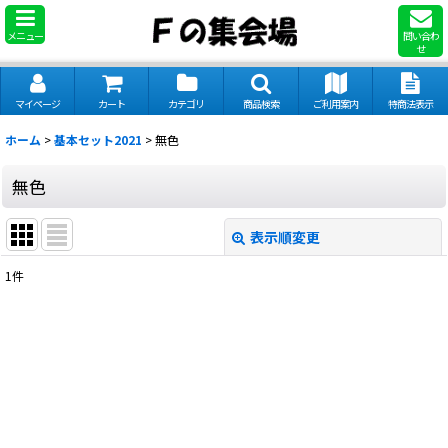
メニュー
問い合わ
せ
マイページ
カート
カテゴリ
商品検索
ご利用案内
特商法表示
ホーム
>
基本セット2021
>
無色
無色
表示順変更
閉じる
1
件
表示数
:
並び順
:
絞り込む