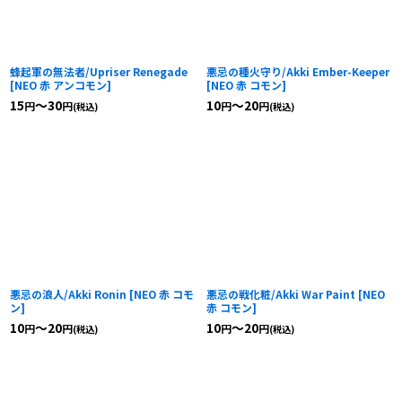
蜂起軍の無法者/Upriser Renegade
悪忌の種火守り/Akki Ember-Keeper
[
NEO 赤 アンコモン
]
[
NEO 赤 コモン
]
15
～30
10
～20
円
円
円
円
(税込)
(税込)
悪忌の浪人/Akki Ronin
[
NEO 赤 コモ
悪忌の戦化粧/Akki War Paint
[
NEO
ン
]
赤 コモン
]
10
～20
10
～20
円
円
円
円
(税込)
(税込)