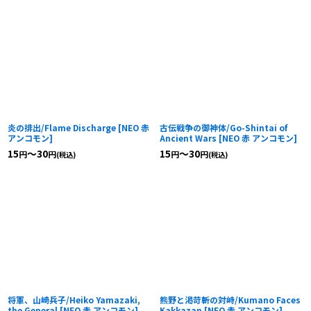
炎の排出/Flame Discharge
[
NEO 赤
古伝戦争の御神体/Go-Shintai of
アンコモン
]
Ancient Wars
[
NEO 赤 アンコモン
]
15
～30
15
～30
円
円
円
円
(税込)
(税込)
将軍、山崎兵子/Heiko Yamazaki,
熊野と渇苛斬の対峙/Kumano Faces
the General
[
NEO 赤 アンコモン
]
Kakkazan
[
NEO 赤 アンコモン
]