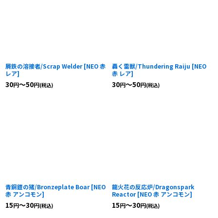
屑鉄の溶接者/Scrap Welder
[
NEO 赤
轟く雷獣/Thundering Raiju
[
NEO
レア
]
赤 レア
]
30
～50
30
～50
円
円
円
円
(税込)
(税込)
青銅鎧の猪/Bronzeplate Boar
[
NEO
龍火花の反応炉/Dragonspark
赤 アンコモン
]
Reactor
[
NEO 赤 アンコモン
]
15
～30
15
～30
円
円
円
円
(税込)
(税込)