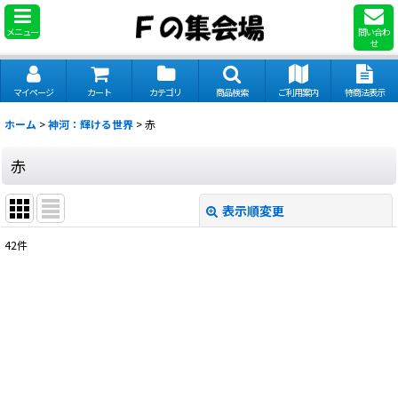
メニュー
問い合わ
せ
マイページ
カート
カテゴリ
商品検索
ご利用案内
特商法表示
ホーム
>
神河：輝ける世界
>
赤
赤
表示順変更
閉じる
42
件
表示数
:
並び順
:
絞り込む