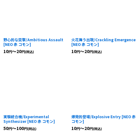
野心的な突撃/Ambitious Assault
火花舞う出現/Crackling Emergence
[
NEO 赤 コモン
]
[
NEO 赤 コモン
]
10
～20
10
～20
円
円
円
円
(税込)
(税込)
実験統合機/Experimental
爆発的登場/Explosive Entry
[
NEO 赤
Synthesizer
[
NEO 赤 コモン
]
コモン
]
50
～100
10
～20
円
円
円
円
(税込)
(税込)