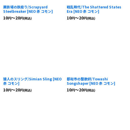
屑鉄場の鉄殴り/Scrapyard
戦乱時代/The Shattered States
Steelbreaker
[
NEO 赤 コモン
]
Era
[
NEO 赤 コモン
]
10
～20
10
～20
円
円
円
円
(税込)
(税込)
猿人のスリング/Simian Sling
[
NEO
都和市の整歌師/Towashi
赤 コモン
]
Songshaper
[
NEO 赤 コモン
]
10
～20
10
～20
円
円
円
円
(税込)
(税込)