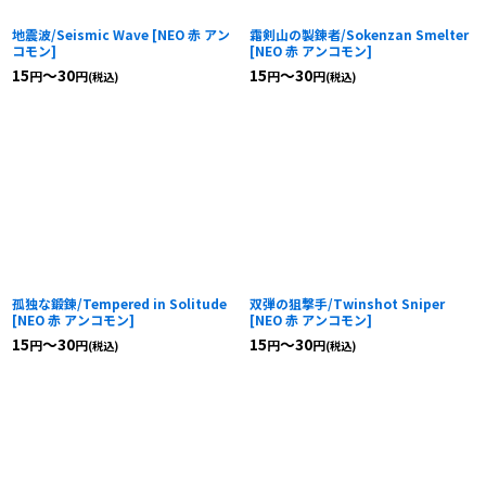
地震波/Seismic Wave
[
NEO 赤 アン
霜剣山の製錬者/Sokenzan Smelter
コモン
]
[
NEO 赤 アンコモン
]
15
～30
15
～30
円
円
円
円
(税込)
(税込)
孤独な鍛錬/Tempered in Solitude
双弾の狙撃手/Twinshot Sniper
[
NEO 赤 アンコモン
]
[
NEO 赤 アンコモン
]
15
～30
15
～30
円
円
円
円
(税込)
(税込)