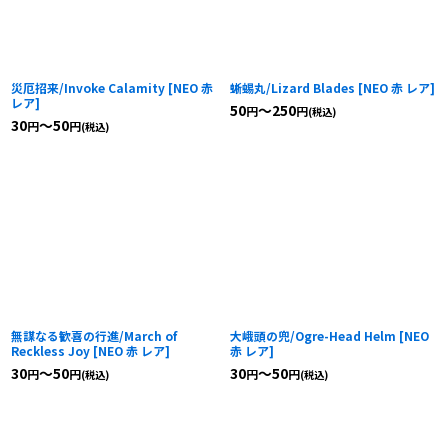
災厄招来/Invoke Calamity
[
NEO 赤
蜥蜴丸/Lizard Blades
[
NEO 赤 レア
]
レア
]
50
～250
円
円
(税込)
30
～50
円
円
(税込)
無謀なる歓喜の行進/March of
大峨頭の兜/Ogre-Head Helm
[
NEO
Reckless Joy
[
NEO 赤 レア
]
赤 レア
]
30
～50
30
～50
円
円
円
円
(税込)
(税込)