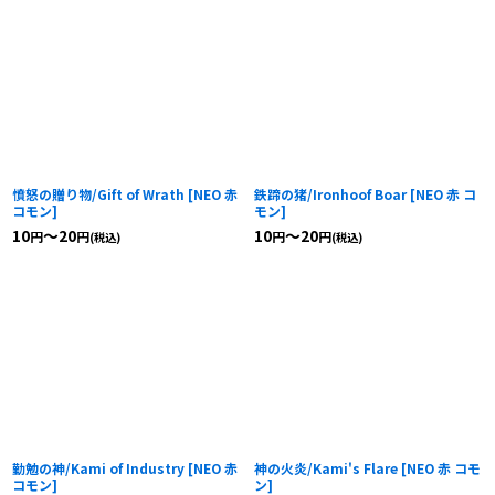
憤怒の贈り物/Gift of Wrath
[
NEO 赤
鉄蹄の猪/Ironhoof Boar
[
NEO 赤 コ
コモン
]
モン
]
10
～20
10
～20
円
円
円
円
(税込)
(税込)
勤勉の神/Kami of Industry
[
NEO 赤
神の火炎/Kami's Flare
[
NEO 赤 コモ
コモン
]
ン
]