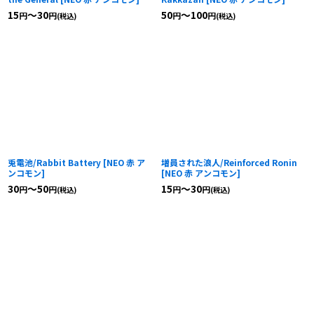
15
～30
50
～100
円
円
円
円
(税込)
(税込)
兎電池/Rabbit Battery
[
NEO 赤 ア
増員された浪人/Reinforced Ronin
ンコモン
]
[
NEO 赤 アンコモン
]
30
～50
15
～30
円
円
円
円
(税込)
(税込)