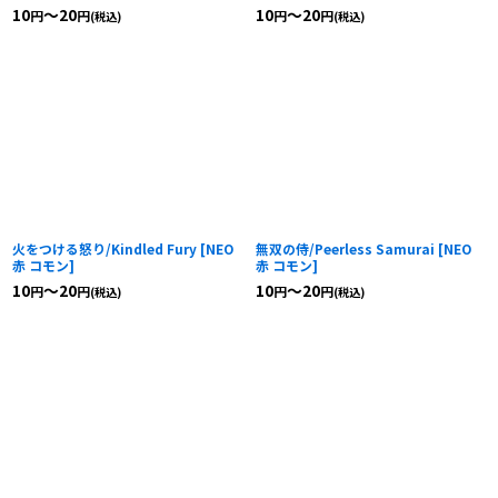
10
～20
10
～20
円
円
円
円
(税込)
(税込)
火をつける怒り/Kindled Fury
[
NEO
無双の侍/Peerless Samurai
[
NEO
赤 コモン
]
赤 コモン
]
10
～20
10
～20
円
円
円
円
(税込)
(税込)