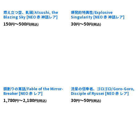
燃え立つ空、軋賜/Atsushi, the
爆発的特異性/Explosive
Blazing Sky
[
NEO 赤 神話レア
]
Singularity
[
NEO 赤 神話レア
]
150
～500
30
～50
円
円
円
円
(税込)
(税込)
鏡割りの寓話/Fable of the Mirror-
流星の信奉者、ゴロゴロ/Goro-Goro,
Breaker
[
NEO 赤 レア
]
Disciple of Ryusei
[
NEO 赤 レア
]
1,780
～2,180
30
～50
円
円
円
円
(税込)
(税込)