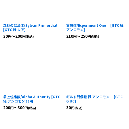
森林の始源体/Sylvan Primordial
実験体/Experiment One
[
GTC 緑
[
GTC 緑 レア
]
アンコモン
]
30
～200
210
～250
円
円
円
円
(税込)
(税込)
最上位権限/Alpha Authority
[
GTC
ギルド門侵犯 緑 アンコモン
[
GTC
緑 アンコモン 114
]
G UC
]
200
～300
30
円
円
円
(税込)
(税込)