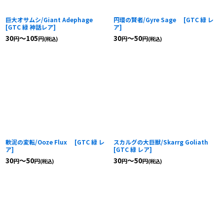
巨大オサムシ/Giant Adephage
円環の賢者/Gyre Sage
[
GTC 緑 レ
[
GTC 緑 神話レア
]
ア
]
30
～105
30
～50
円
円
円
円
(税込)
(税込)
軟泥の変転/Ooze Flux
[
GTC 緑 レ
スカルグの大巨獣/Skarrg Goliath
ア
]
[
GTC 緑 レア
]
30
～50
30
～50
円
円
円
円
(税込)
(税込)