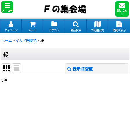
メニュー
問い合わ
せ
マイページ
カート
カテゴリ
商品検索
ご利用案内
特商法表示
ホーム
>
ギルド門侵犯
>
緑
緑
表示順変更
閉じる
9
件
表示数
:
並び順
:
絞り込む