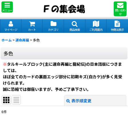
メニュー
問い合わ
せ
マイページ
カート
カテゴリ
商品検索
ご利用案内
特商法表示
ホーム
>
運命再編
>
多色
多色
※
タルキールブロック(主に運命再編と龍紀伝)の日本語版につきま
しては、
ほぼ全てのカードの裏面エッジ部分に初期キズ(白カケ)が多く見受
けられます。
誠に恐縮では御座いますが、予めご了承下さい。
表示順変更
閉じる
6
件
表示数
: