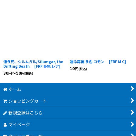
漂う死、シルムガル/Silumgar, the
運命再編 多色 コモン
[
FRF M C
]
Drifting Death
[
FRF 多色 レア
]
10
円
(税込)
30
～50
円
円
(税込)
ホーム
ショッピングカート
新規登録はこちら
マイページ