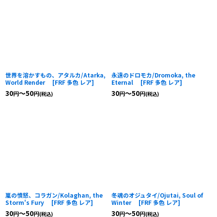
並び順
:
絞り込む
世界を溶かすもの、アタルカ/Atarka,
永遠のドロモカ/Dromoka, the
World Render
[
FRF 多色 レア
]
Eternal
[
FRF 多色 レア
]
30
～50
30
～50
円
円
円
円
(税込)
(税込)
嵐の憤怒、コラガン/Kolaghan, the
冬魂のオジュタイ/Ojutai, Soul of
Storm's Fury
[
FRF 多色 レア
]
Winter
[
FRF 多色 レア
]
30
～50
30
～50
円
円
円
円
(税込)
(税込)