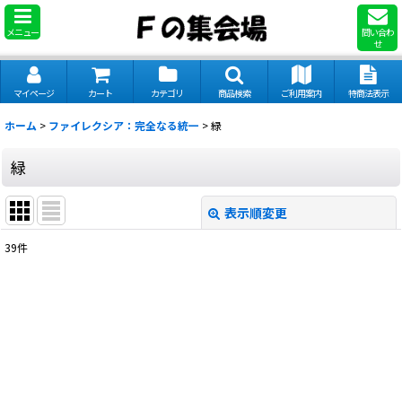
メニュー
問い合わ
せ
マイページ
カート
カテゴリ
商品検索
ご利用案内
特商法表示
ホーム
>
ファイレクシア：完全なる統一
>
緑
緑
表示順変更
閉じる
39
件
表示数
:
並び順
:
絞り込む