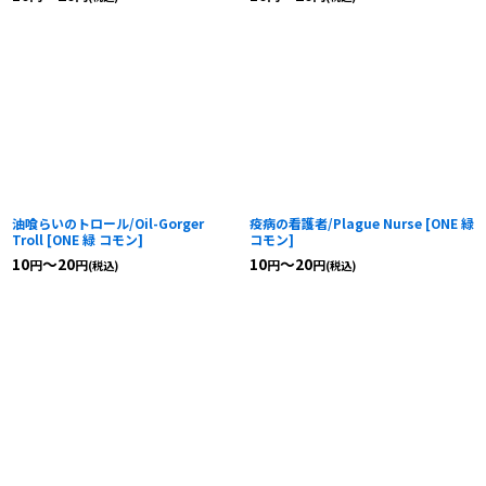
油喰らいのトロール/Oil-Gorger
疫病の看護者/Plague Nurse
[
ONE 緑
Troll
[
ONE 緑 コモン
]
コモン
]
10
～20
10
～20
円
円
円
円
(税込)
(税込)