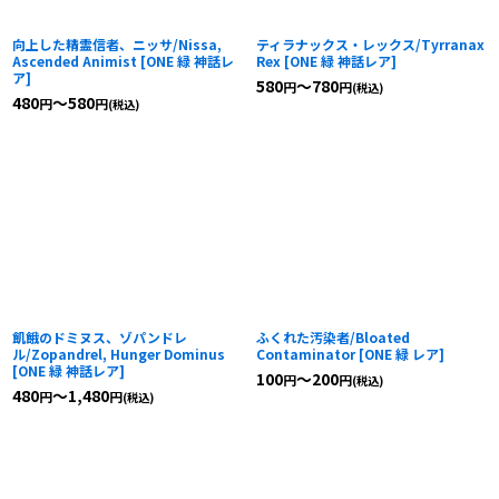
向上した精霊信者、ニッサ/Nissa,
ティラナックス・レックス/Tyrranax
Ascended Animist
[
ONE 緑 神話レ
Rex
[
ONE 緑 神話レア
]
ア
]
580
～780
円
円
(税込)
480
～580
円
円
(税込)
飢餓のドミヌス、ゾパンドレ
ふくれた汚染者/Bloated
ル/Zopandrel, Hunger Dominus
Contaminator
[
ONE 緑 レア
]
[
ONE 緑 神話レア
]
100
～200
円
円
(税込)
480
～1,480
円
円
(税込)