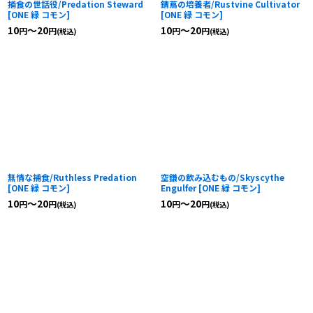
捕食の世話役/Predation Steward
錆蔦の培養者/Rustvine Cultivator
[
ONE 緑 コモン
]
[
ONE 緑 コモン
]
10
～20
10
～20
円
円
円
円
(税込)
(税込)
無情な捕食/Ruthless Predation
空鎌の飲み込むもの/Skyscythe
[
ONE 緑 コモン
]
Engulfer
[
ONE 緑 コモン
]
10
～20
10
～20
円
円
円
円
(税込)
(税込)