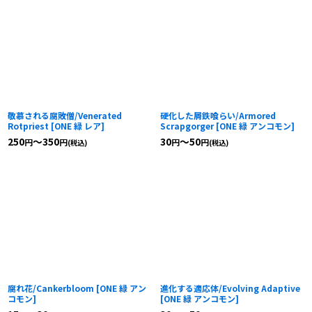
敬慕される腐敗僧/Venerated
硬化した屑鉄喰らい/Armored
Rotpriest
[
ONE 緑 レア
]
Scrapgorger
[
ONE 緑 アンコモン
]
250
～350
30
～50
円
円
円
円
(税込)
(税込)
腐れ花/Cankerbloom
[
ONE 緑 アン
進化する適応体/Evolving Adaptive
コモン
]
[
ONE 緑 アンコモン
]