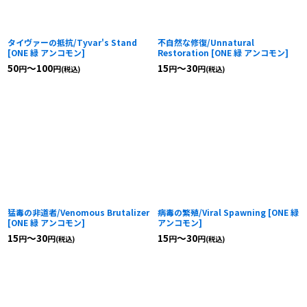
タイヴァーの抵抗/Tyvar's Stand
不自然な修復/Unnatural
[
ONE 緑 アンコモン
]
Restoration
[
ONE 緑 アンコモン
]
50
～100
15
～30
円
円
円
円
(税込)
(税込)
猛毒の非道者/Venomous Brutalizer
病毒の繁殖/Viral Spawning
[
ONE 緑
[
ONE 緑 アンコモン
]
アンコモン
]
15
～30
15
～30
円
円
円
円
(税込)
(税込)