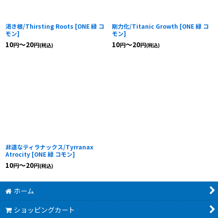
渇き根/Thirsting Roots
[
ONE 緑 コ
剛力化/Titanic Growth
[
ONE 緑 コ
モン
]
モン
]
10
～20
10
～20
円
円
円
円
(税込)
(税込)
非道なティラナックス/Tyrranax
Atrocity
[
ONE 緑 コモン
]
10
～20
円
円
(税込)
ホーム
ショッピングカート