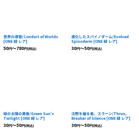
世界の導管/Conduit of Worlds
進化したスパイノダーム/Evolved
[
ONE 緑 レア
]
Spinoderm
[
ONE 緑 レア
]
50
～780
30
～50
円
円
円
円
(税込)
(税込)
緑の太陽の黄昏/Green Sun's
沈黙を破る者、スラーン/Thrun,
Twilight
[
ONE 緑 レア
]
Breaker of Silence
[
ONE 緑 レア
]
30
～50
30
～50
円
円
円
円
(税込)
(税込)