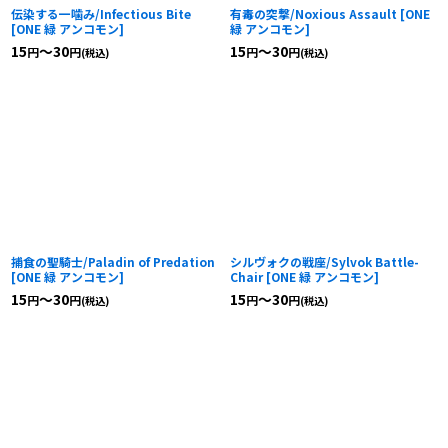
伝染する一噛み/Infectious Bite
有毒の突撃/Noxious Assault
[
ONE
[
ONE 緑 アンコモン
]
緑 アンコモン
]
15
～30
15
～30
円
円
円
円
(税込)
(税込)
捕食の聖騎士/Paladin of Predation
シルヴォクの戦座/Sylvok Battle-
[
ONE 緑 アンコモン
]
Chair
[
ONE 緑 アンコモン
]
15
～30
15
～30
円
円
円
円
(税込)
(税込)