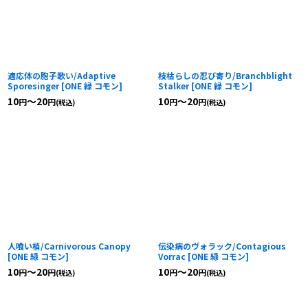
適応体の胞子歌い/Adaptive
枝枯らしの忍び寄り/Branchblight
Sporesinger
[
ONE 緑 コモン
]
Stalker
[
ONE 緑 コモン
]
10
～20
10
～20
円
円
円
円
(税込)
(税込)
人喰い梢/Carnivorous Canopy
伝染病のヴォラック/Contagious
[
ONE 緑 コモン
]
Vorrac
[
ONE 緑 コモン
]
10
～20
10
～20
円
円
円
円
(税込)
(税込)