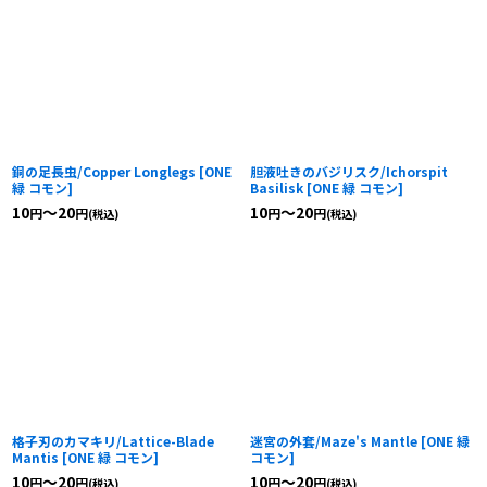
銅の足長虫/Copper Longlegs
[
ONE
胆液吐きのバジリスク/Ichorspit
緑 コモン
]
Basilisk
[
ONE 緑 コモン
]
10
～20
10
～20
円
円
円
円
(税込)
(税込)
格子刃のカマキリ/Lattice-Blade
迷宮の外套/Maze's Mantle
[
ONE 緑
Mantis
[
ONE 緑 コモン
]
コモン
]
10
～20
10
～20
円
円
円
円
(税込)
(税込)