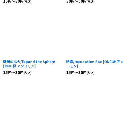
15
～30
30
～50
円
円
円
円
(税込)
(税込)
球層の拡大/Expand the Sphere
胎嚢/Incubation Sac
[
ONE 緑 アン
[
ONE 緑 アンコモン
]
コモン
]
15
～30
15
～30
円
円
円
円
(税込)
(税込)