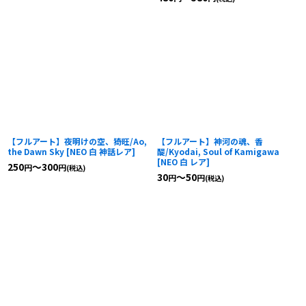
【フルアート】夜明けの空、猗旺/Ao,
【フルアート】神河の魂、香
the Dawn Sky
[
NEO 白 神話レア
]
醍/Kyodai, Soul of Kamigawa
[
NEO 白 レア
]
250
～300
円
円
(税込)
30
～50
円
円
(税込)