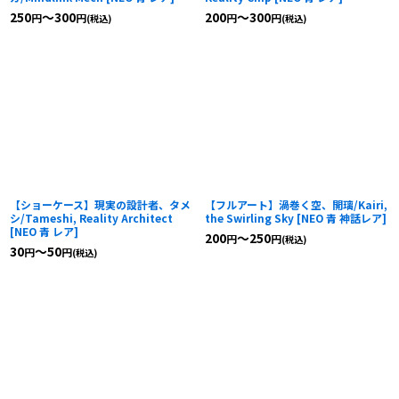
250
～300
200
～300
円
円
円
円
(税込)
(税込)
【ショーケース】現実の設計者、タメ
【フルアート】渦巻く空、開璃/Kairi,
シ/Tameshi, Reality Architect
the Swirling Sky
[
NEO 青 神話レア
]
[
NEO 青 レア
]
200
～250
円
円
(税込)
30
～50
円
円
(税込)