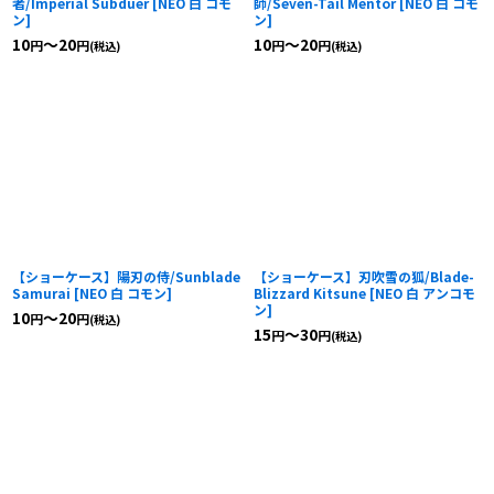
者/Imperial Subduer
[
NEO 白 コモ
師/Seven-Tail Mentor
[
NEO 白 コモ
ン
]
ン
]
10
～20
10
～20
円
円
円
円
(税込)
(税込)
【ショーケース】陽刃の侍/Sunblade
【ショーケース】刃吹雪の狐/Blade-
Samurai
[
NEO 白 コモン
]
Blizzard Kitsune
[
NEO 白 アンコモ
ン
]
10
～20
円
円
(税込)
15
～30
円
円
(税込)