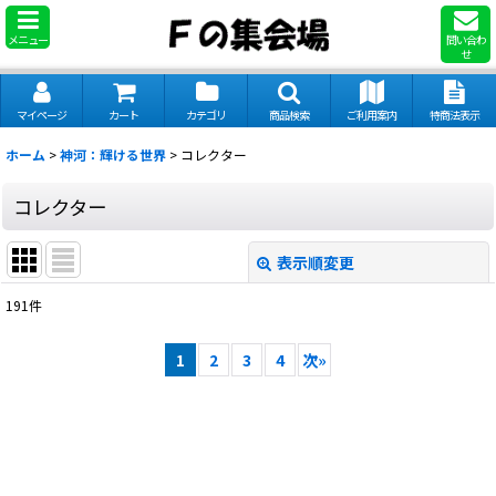
メニュー
問い合わ
せ
マイページ
カート
カテゴリ
商品検索
ご利用案内
特商法表示
ホーム
>
神河：輝ける世界
>
コレクター
コレクター
表示順変更
閉じる
191
件
表示数
:
1
2
3
4
次
»
並び順
:
絞り込む