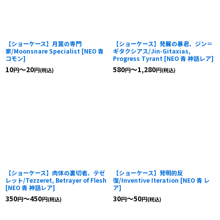
【ショーケース】月罠の専門
【ショーケース】発展の暴君、ジン＝
家/Moonsnare Specialist
[
NEO 青
ギタクシアス/Jin-Gitaxias,
コモン
]
Progress Tyrant
[
NEO 青 神話レア
]
10
～20
580
～1,280
円
円
円
円
(税込)
(税込)
【ショーケース】肉体の裏切者、テゼ
【ショーケース】発明的反
レット/Tezzeret, Betrayer of Flesh
復/Inventive Iteration
[
NEO 青 レ
[
NEO 青 神話レア
]
ア
]
350
～450
30
～50
円
円
円
円
(税込)
(税込)