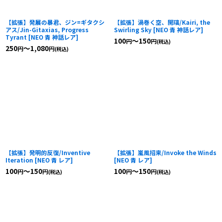
【拡張】発展の暴君、ジン=ギタクシ
【拡張】渦巻く空、開璃/Kairi, the
アス/Jin-Gitaxias, Progress
Swirling Sky
[
NEO 青 神話レア
]
Tyrant
[
NEO 青 神話レア
]
100
～150
円
円
(税込)
250
～1,080
円
円
(税込)
【拡張】発明的反復/Inventive
【拡張】嵐風招来/Invoke the Winds
Iteration
[
NEO 青 レア
]
[
NEO 青 レア
]
100
～150
100
～150
円
円
円
円
(税込)
(税込)