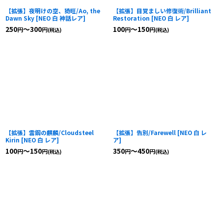
【拡張】夜明けの空、猗旺/Ao, the
【拡張】目覚ましい修復術/Brilliant
Dawn Sky
[
NEO 白 神話レア
]
Restoration
[
NEO 白 レア
]
250
～300
100
～150
円
円
円
円
(税込)
(税込)
【拡張】雲鋼の麒麟/Cloudsteel
【拡張】告別/Farewell
[
NEO 白 レ
Kirin
[
NEO 白 レア
]
ア
]
100
～150
350
～450
円
円
円
円
(税込)
(税込)