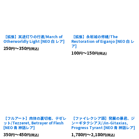
【拡張】冥途灯りの行進/March of
【拡張】永岩城の修繕/The
Otherworldly Light
[
NEO 白 レア
]
Restoration of Eiganjo
[
NEO 白 レ
ア
]
250
～350
円
円
(税込)
100
～150
円
円
(税込)
【フルアート】肉体の裏切者、テゼレ
【ファイレクシア語】発展の暴君、ジ
ット/Tezzeret, Betrayer of Flesh
ン＝ギタクシアス/Jin-Gitaxias,
[
NEO 青 神話レア
]
Progress Tyrant
[
NEO 青 神話レア
]
350
～450
1,780
～2,180
円
円
円
円
(税込)
(税込)