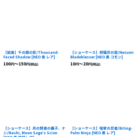
【拡張】千の顔の影/Thousand-
【ショーケース】祝福刃の鼠/Nezumi
Faced Shadow
[
NEO 青 レア
]
Bladeblesser
[
NEO 黒 コモン
]
100
～150
10
～20
円
円
円
円
(税込)
(税込)
【ショーケース】月の賢者の養子、ナ
【ショーケース】噛掌の忍者/Biting-
シ/Nashi, Moon Sage's Scion
Palm Ninja
[
NEO 黒 レア
]