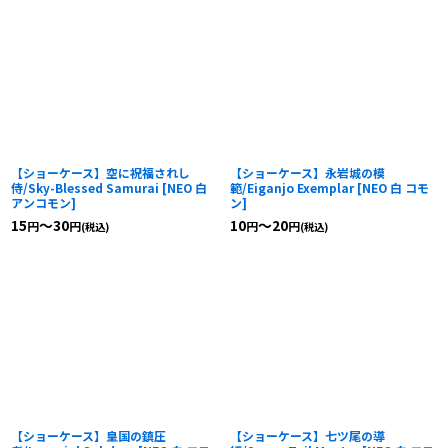
【ショーケース】空に祝福されし
【ショーケース】永岩城の模
侍/Sky-Blessed Samurai
[
NEO 白
範/Eiganjo Exemplar
[
NEO 白 コモ
アンコモン
]
ン
]
15
～30
10
～20
円
円
円
円
(税込)
(税込)
【ショーケース】皇国の鎮圧
【ショーケース】七ツ尾の導