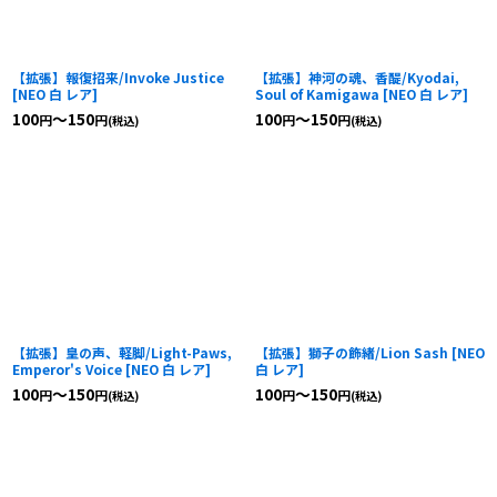
【拡張】報復招来/Invoke Justice
【拡張】神河の魂、香醍/Kyodai,
[
NEO 白 レア
]
Soul of Kamigawa
[
NEO 白 レア
]
100
～150
100
～150
円
円
円
円
(税込)
(税込)
【拡張】皇の声、軽脚/Light-Paws,
【拡張】獅子の飾緒/Lion Sash
[
NEO
Emperor's Voice
[
NEO 白 レア
]
白 レア
]
100
～150
100
～150
円
円
円
円
(税込)
(税込)