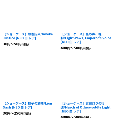
【ショーケース】報復招来/Invoke
【ショーケース】皇の声、軽
Justice
[
NEO 白 レア
]
脚/Light-Paws, Emperor's Voice
[
NEO 白 レア
]
30
～50
円
円
(税込)
400
～500
円
円
(税込)
【ショーケース】獅子の飾緒/Lion
【ショーケース】冥途灯りの行
Sash
[
NEO 白 レア
]
進/March of Otherworldly Light
[
NEO 白 レア
]
30
～250
円
円
(税込)
480
～580
円
円
(税込)