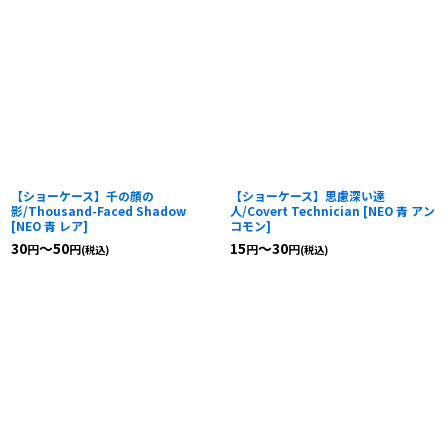
【ショーケース】千の顔の
【ショーケース】思慮深い達
影/Thousand-Faced Shadow
人/Covert Technician
[
NEO 青 アン
[
NEO 青 レア
]
コモン
]
30
～50
15
～30
円
円
円
円
(税込)
(税込)