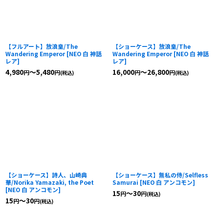
【フルアート】放浪皇/The
【ショーケース】放浪皇/The
Wandering Emperor
[
NEO 白 神話
Wandering Emperor
[
NEO 白 神話
レア
]
レア
]
4,980
～5,480
16,000
～26,800
円
円
円
円
(税込)
(税込)
【ショーケース】詩人、山崎典
【ショーケース】無私の侍/Selfless
華/Norika Yamazaki, the Poet
Samurai
[
NEO 白 アンコモン
]
[
NEO 白 アンコモン
]
15
～30
円
円
(税込)
15
～30
円
円
(税込)