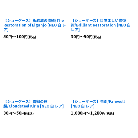
【ショーケース】永岩城の修繕/The
【ショーケース】目覚ましい修復
Restoration of Eiganjo
[
NEO 白 レ
術/Brilliant Restoration
[
NEO 白
ア
]
レア
]
50
～100
30
～50
円
円
円
円
(税込)
(税込)
【ショーケース】雲鋼の麒
【ショーケース】告別/Farewell
麟/Cloudsteel Kirin
[
NEO 白 レア
]
[
NEO 白 レア
]
30
～50
1,080
～1,280
円
円
円
円
(税込)
(税込)