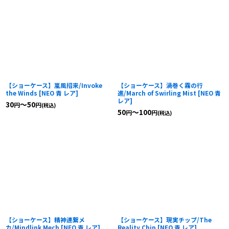
【ショーケース】嵐風招来/Invoke
【ショーケース】渦巻く霧の行
the Winds
[
NEO 青 レア
]
進/March of Swirling Mist
[
NEO 青
レア
]
30
～50
円
円
(税込)
50
～100
円
円
(税込)
【ショーケース】精神連繋メ
【ショーケース】現実チップ/The
カ/Mindlink Mech
[
NEO 青 レア
]
Reality Chip
[
NEO 青 レア
]