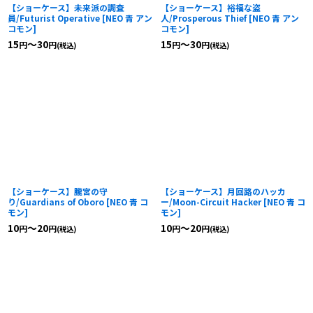
【ショーケース】未来派の調査
【ショーケース】裕福な盗
員/Futurist Operative
[
NEO 青 アン
人/Prosperous Thief
[
NEO 青 アン
コモン
]
コモン
]
15
～30
15
～30
円
円
円
円
(税込)
(税込)
【ショーケース】朧宮の守
【ショーケース】月回路のハッカ
り/Guardians of Oboro
[
NEO 青 コ
ー/Moon-Circuit Hacker
[
NEO 青 コ
モン
]
モン
]
10
～20
10
～20
円
円
円
円
(税込)
(税込)