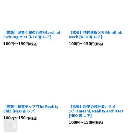
【拡張】渦巻く霧の行進/March of
【拡張】精神連繋メカ/Mindlink
Swirling Mist
[
NEO 青 レア
]
Mech
[
NEO 青 レア
]
100
～150
100
～150
円
円
円
円
(税込)
(税込)
【拡張】現実チップ/The Reality
【拡張】現実の設計者、タメ
Chip
[
NEO 青 レア
]
シ/Tameshi, Reality Architect
[
NEO 青 レア
]
100
～150
円
円
(税込)
100
～150
円
円
(税込)