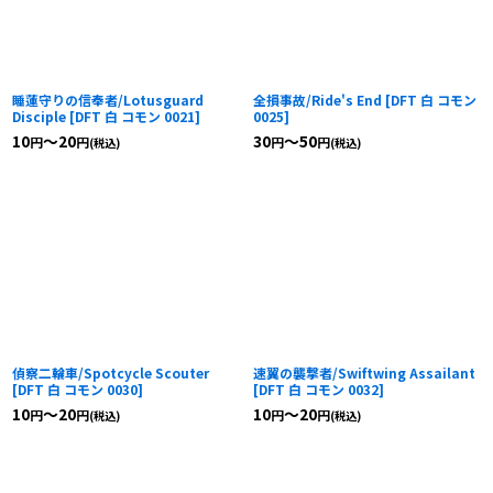
睡蓮守りの信奉者/Lotusguard
全損事故/Ride's End
[
DFT 白 コモン
Disciple
[
DFT 白 コモン 0021
]
0025
]
10
～20
30
～50
円
円
円
円
(税込)
(税込)
偵察二輪車/Spotcycle Scouter
速翼の襲撃者/Swiftwing Assailant
[
DFT 白 コモン 0030
]
[
DFT 白 コモン 0032
]
10
～20
10
～20
円
円
円
円
(税込)
(税込)