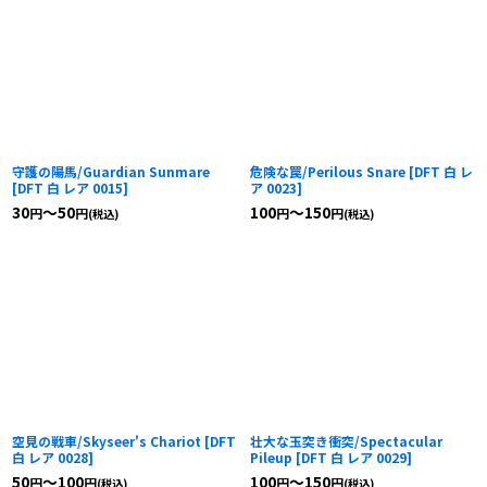
守護の陽馬/Guardian Sunmare
危険な罠/Perilous Snare
[
DFT 白 レ
[
DFT 白 レア 0015
]
ア 0023
]
30
～50
100
～150
円
円
円
円
(税込)
(税込)
空見の戦車/Skyseer's Chariot
[
DFT
壮大な玉突き衝突/Spectacular
白 レア 0028
]
Pileup
[
DFT 白 レア 0029
]
50
～100
100
～150
円
円
円
円
(税込)
(税込)