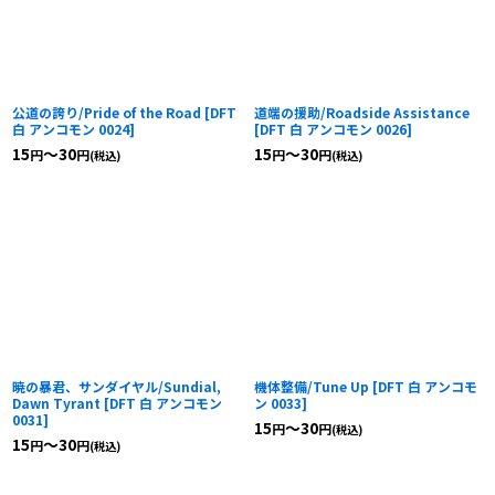
公道の誇り/Pride of the Road
[
DFT
道端の援助/Roadside Assistance
白 アンコモン 0024
]
[
DFT 白 アンコモン 0026
]
15
～30
15
～30
円
円
円
円
(税込)
(税込)
暁の暴君、サンダイヤル/Sundial,
機体整備/Tune Up
[
DFT 白 アンコモ
Dawn Tyrant
[
DFT 白 アンコモン
ン 0033
]
0031
]
15
～30
円
円
(税込)
15
～30
円
円
(税込)