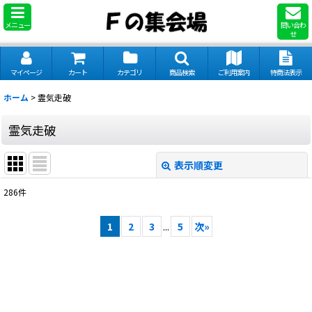
メニュー
問い合わ
せ
マイページ
カート
カテゴリ
商品検索
ご利用案内
特商法表示
ホーム
>
霊気走破
霊気走破
表示順変更
閉じる
286
件
サブカテゴリ
:
1
2
3
...
5
次
»
表示数
:
並び順
: