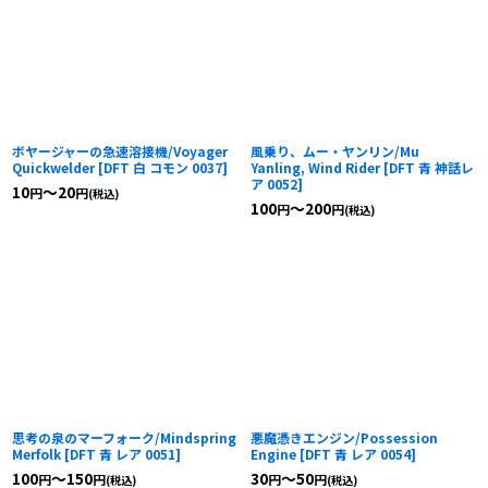
ボヤージャーの急速溶接機/Voyager
風乗り、ムー・ヤンリン/Mu
Quickwelder
[
DFT 白 コモン 0037
]
Yanling, Wind Rider
[
DFT 青 神話レ
ア 0052
]
10
～20
円
円
(税込)
100
～200
円
円
(税込)
思考の泉のマーフォーク/Mindspring
悪魔憑きエンジン/Possession
Merfolk
[
DFT 青 レア 0051
]
Engine
[
DFT 青 レア 0054
]
100
～150
30
～50
円
円
円
円
(税込)
(税込)