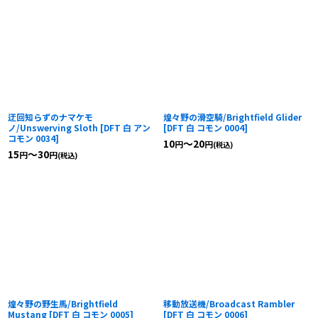
迂回知らずのナマケモ
煌々野の滑空騎/Brightfield Glider
ノ/Unswerving Sloth
[
DFT 白 アン
[
DFT 白 コモン 0004
]
コモン 0034
]
10
～20
円
円
(税込)
15
～30
円
円
(税込)
煌々野の野生馬/Brightfield
移動放送機/Broadcast Rambler
Mustang
[
DFT 白 コモン 0005
]
[
DFT 白 コモン 0006
]