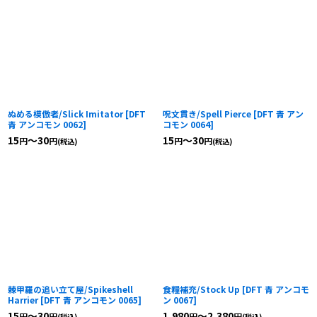
ぬめる模倣者/Slick Imitator
[
DFT
呪文貫き/Spell Pierce
[
DFT 青 アン
青 アンコモン 0062
]
コモン 0064
]
15
～30
15
～30
円
円
円
円
(税込)
(税込)
棘甲羅の追い立て屋/Spikeshell
食糧補充/Stock Up
[
DFT 青 アンコモ
Harrier
[
DFT 青 アンコモン 0065
]
ン 0067
]
15
～30
1,980
～2,380
円
円
円
円
(税込)
(税込)