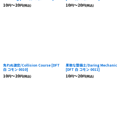
10
～20
10
～20
円
円
円
円
(税込)
(税込)
免れぬ激突/Collision Course
[
DFT
果敢な整備士/Daring Mechanic
白 コモン 0010
]
[
DFT 白 コモン 0011
]
10
～20
10
～20
円
円
円
円
(税込)
(税込)