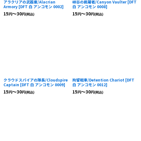
アラクリアの武器庫/Alacrian
峡谷の跳躍者/Canyon Vaulter
[
DFT
Armory
[
DFT 白 アンコモン 0002
]
白 アンコモン 0008
]
15
～30
15
～30
円
円
円
円
(税込)
(税込)
クラウドスパイアの隊長/Cloudspire
拘留戦車/Detention Chariot
[
DFT
Captain
[
DFT 白 アンコモン 0009
]
白 アンコモン 0012
]
15
～30
15
～30
円
円
円
円
(税込)
(税込)