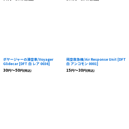
ボヤージャーの滑空車/Voyager
飛空救急機/Air Response Unit
[
DFT
Glidecar
[
DFT 白 レア 0036
]
白 アンコモン 0001
]
30
～50
15
～30
円
円
円
円
(税込)
(税込)