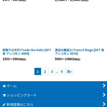
舵取りの交代/Trade the Helm
[
DFT
運送の魔道士/Transit Mage
[
DFT 青
青 アンコモン 0069
]
アンコモン 0070
]
15
～30
50
～100
円
円
円
円
(税込)
(税込)
1
2
3
...
5
次
»
ホーム
ショッピングカート
新規登録はこちら