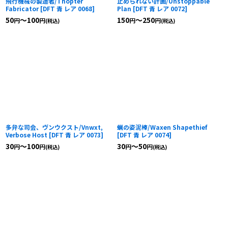
飛行機械の製造者/Thopter
止められない計画/Unstoppable
Fabricator
[
DFT 青 レア 0068
]
Plan
[
DFT 青 レア 0072
]
50
～100
150
～250
円
円
円
円
(税込)
(税込)
多弁な司会、ヴンウクスト/Vnwxt,
蝋の姿泥棒/Waxen Shapethief
Verbose Host
[
DFT 青 レア 0073
]
[
DFT 青 レア 0074
]
30
～100
30
～50
円
円
円
円
(税込)
(税込)