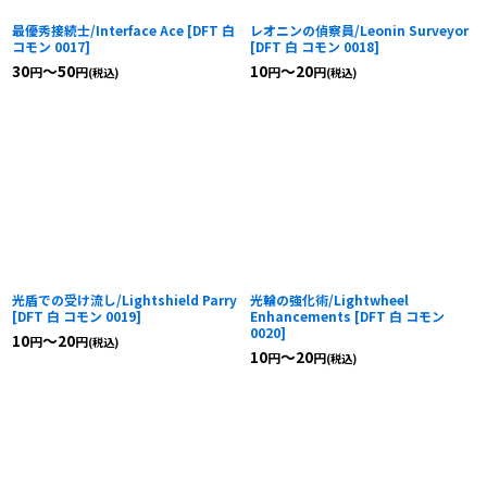
最優秀接続士/Interface Ace
[
DFT 白
レオニンの偵察員/Leonin Surveyor
コモン 0017
]
[
DFT 白 コモン 0018
]
30
～50
10
～20
円
円
円
円
(税込)
(税込)
光盾での受け流し/Lightshield Parry
光輪の強化術/Lightwheel
[
DFT 白 コモン 0019
]
Enhancements
[
DFT 白 コモン
0020
]
10
～20
円
円
(税込)
10
～20
円
円
(税込)