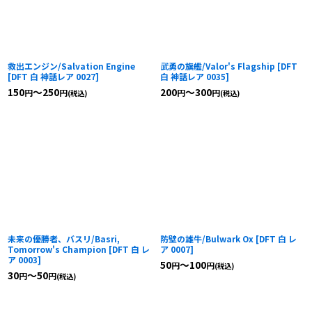
絞り込む
救出エンジン/Salvation Engine
武勇の旗艦/Valor's Flagship
[
DFT
[
DFT 白 神話レア 0027
]
白 神話レア 0035
]
150
～250
200
～300
円
円
円
円
(税込)
(税込)
未来の優勝者、バスリ/Basri,
防壁の雄牛/Bulwark Ox
[
DFT 白 レ
Tomorrow's Champion
[
DFT 白 レ
ア 0007
]
ア 0003
]
50
～100
円
円
(税込)
30
～50
円
円
(税込)