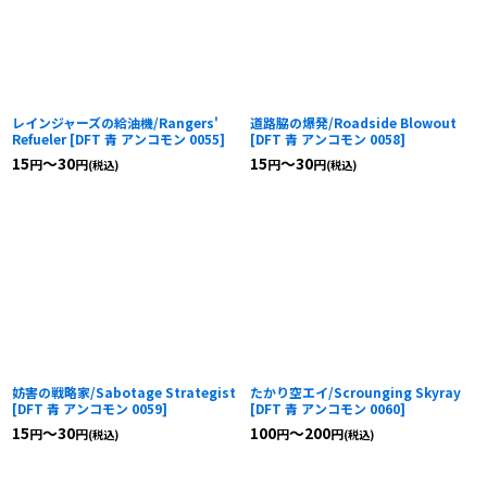
レインジャーズの給油機/Rangers'
道路脇の爆発/Roadside Blowout
Refueler
[
DFT 青 アンコモン 0055
]
[
DFT 青 アンコモン 0058
]
15
～30
15
～30
円
円
円
円
(税込)
(税込)
妨害の戦略家/Sabotage Strategist
たかり空エイ/Scrounging Skyray
[
DFT 青 アンコモン 0059
]
[
DFT 青 アンコモン 0060
]
15
～30
100
～200
円
円
円
円
(税込)
(税込)