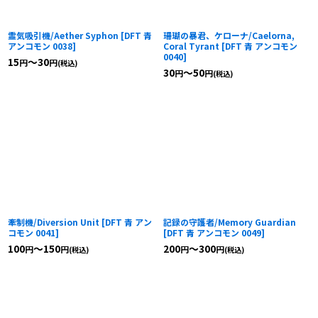
霊気吸引機/Aether Syphon
[
DFT 青
珊瑚の暴君、ケローナ/Caelorna,
アンコモン 0038
]
Coral Tyrant
[
DFT 青 アンコモン
0040
]
15
～30
円
円
(税込)
30
～50
円
円
(税込)
牽制機/Diversion Unit
[
DFT 青 アン
記録の守護者/Memory Guardian
コモン 0041
]
[
DFT 青 アンコモン 0049
]
100
～150
200
～300
円
円
円
円
(税込)
(税込)