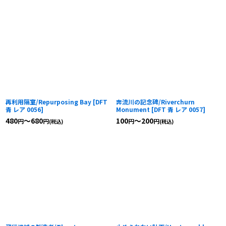
再利用隔室/Repurposing Bay
[
DFT
奔流川の記念碑/Riverchurn
青 レア 0056
]
Monument
[
DFT 青 レア 0057
]
480
～680
100
～200
円
円
円
円
(税込)
(税込)