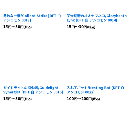
勇敢な一撃/Gallant Strike
[
DFT 白
栄光荒野のオオヤマネコ/Gloryheath
アンコモン 0013
]
Lynx
[
DFT 白 アンコモン 0014
]
15
～30
15
～30
円
円
円
円
(税込)
(税込)
ガイドライトの協働者/Guidelight
入れ子ボット/Nesting Bot
[
DFT 白
Synergist
[
DFT 白 アンコモン 0016
]
アンコモン 0022
]
15
～30
100
～200
円
円
円
円
(税込)
(税込)