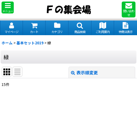
メニュー
問い合わ
せ
マイページ
カート
カテゴリ
商品検索
ご利用案内
特商法表示
ホーム
>
基本セット2019
>
緑
緑
表示順変更
閉じる
15
件
表示数
:
並び順
:
絞り込む