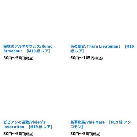
秘紋のアルマサウルス/Runic
茨の副官/Thorn Lieutenant
[
M19
Armasaur
[
M19 緑 レア
]
緑 レア
]
30
～50
50
～105
円
円
円
円
(税込)
(税込)
ビビアンの召致/Vivien's
蔦草牝馬/Vine Mare
[
M19 緑 アン
Invocation
[
M19 緑 レア
]
コモン
]
30
～50
30
～50
円
円
円
円
(税込)
(税込)