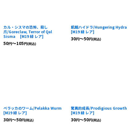
カル・シスマの恐怖、殺し
飢餓ハイドラ/Hungering Hydra
爪/Goreclaw, Terror of Qal
[
M19 緑 レア
]
Sisma
[
M19 緑 レア
]
30
～50
円
円
(税込)
50
～105
円
円
(税込)
ペラッカのワーム/Pelakka Wurm
驚異的成長/Prodigious Growth
[
M19 緑 レア
]
[
M19 緑 レア
]
30
～50
30
～50
円
円
円
円
(税込)
(税込)