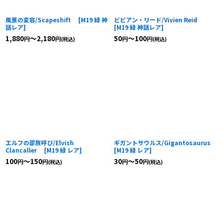
風景の変容/Scapeshift
[
M19 緑 神
ビビアン・リード/Vivien Reid
話レア
]
[
M19 緑 神話レア
]
1,880
～2,180
50
～100
円
円
円
円
(税込)
(税込)
エルフの部族呼び/Elvish
ギガントサウルス/Gigantosaurus
Clancaller
[
M19 緑 レア
]
[
M19 緑 レア
]
100
～150
30
～50
円
円
円
円
(税込)
(税込)