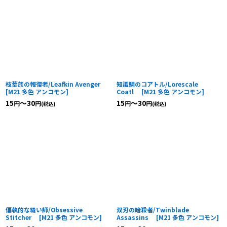
枝葉族の報復者/Leafkin Avenger
知識鱗のコアトル/Lorescale
[
M21 多色 アンコモン
]
Coatl
[
M21 多色 アンコモン
]
15
～30
15
～30
円
円
円
円
(税込)
(税込)
偏執的な縫い師/Obsessive
双刃の暗殺者/Twinblade
Stitcher
[
M21 多色 アンコモン
]
Assassins
[
M21 多色 アンコモン
]