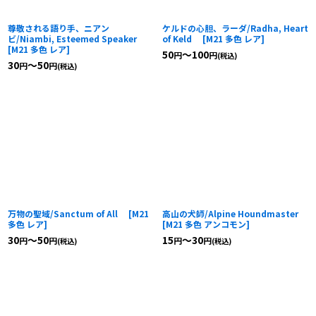
尊敬される語り手、ニアン
ケルドの心胆、ラーダ/Radha, Heart
ビ/Niambi, Esteemed Speaker
of Keld
[
M21 多色 レア
]
[
M21 多色 レア
]
50
～100
円
円
(税込)
30
～50
円
円
(税込)
万物の聖域/Sanctum of All
[
M21
高山の犬師/Alpine Houndmaster
多色 レア
]
[
M21 多色 アンコモン
]
30
～50
15
～30
円
円
円
円
(税込)
(税込)