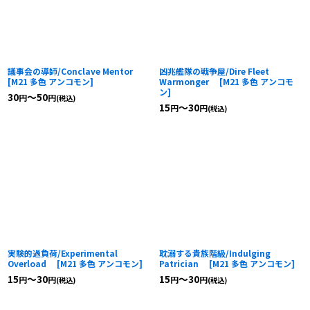
議事会の導師/Conclave Mentor
凶兆艦隊の戦争屋/Dire Fleet
[
M21 多色 アンコモン
]
Warmonger
[
M21 多色 アンコモ
ン
]
30
～50
円
円
(税込)
15
～30
円
円
(税込)
実験的過負荷/Experimental
耽溺する貴族階級/Indulging
Overload
[
M21 多色 アンコモン
]
Patrician
[
M21 多色 アンコモン
]
15
～30
15
～30
円
円
円
円
(税込)
(税込)