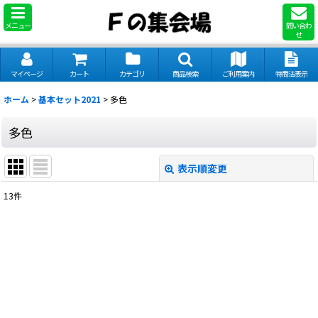
メニュー
問い合わ
せ
マイページ
カート
カテゴリ
商品検索
ご利用案内
特商法表示
ホーム
>
基本セット2021
>
多色
多色
表示順変更
閉じる
13
件
表示数
:
並び順
:
絞り込む