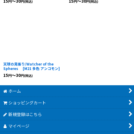
15
～30
15
～30
円
円
円
円
(税込)
(税込)
天球の見張り/Watcher of the
Spheres
[
M21 多色 アンコモン
]
15
～30
円
円
(税込)
ホーム
ショッピングカート
新規登録はこちら
マイページ