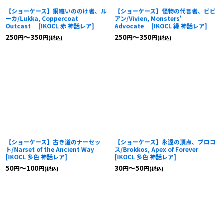
【ショーケース】銅纏いののけ者、ル
【ショーケース】怪物の代言者、ビビ
ーカ/Lukka, Coppercoat
アン/Vivien, Monsters'
Outcast
[
IKOCL 赤 神話レア
]
Advocate
[
IKOCL 緑 神話レア
]
250
～350
250
～350
円
円
円
円
(税込)
(税込)
【ショーケース】古き道のナーセッ
【ショーケース】永遠の頂点、ブロコ
ト/Narset of the Ancient Way
ス/Brokkos, Apex of Forever
[
IKOCL 多色 神話レア
]
[
IKOCL 多色 神話レア
]
50
～100
30
～50
円
円
円
円
(税込)
(税込)