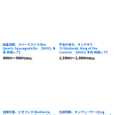
結晶怪獣、スペースゴジラ/Bio-
宇宙の帝王、キングギド
Quartz Spacegodzilla
[
IKOCL 多
ラ/Ghidorah, King of the
色 神話レア
]
Cosmos
[
IKOCL 多色 神話レア
]
880
～980
2,580
～2,880
円
円
円
円
(税込)
(税込)
植獣形態、ビオランテ/Biollante,
伝説怪獣、キングシーサー/King