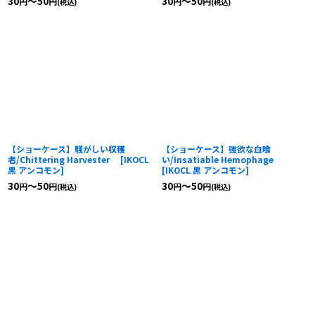
30
～50
30
～50
円
円
円
円
(税込)
(税込)
【ショーケース】騒がしい収穫
【ショーケース】強欲な血喰
者/Chittering Harvester
[
IKOCL
い/Insatiable Hemophage
黒 アンコモン
]
[
IKOCL 黒 アンコモン
]
30
～50
30
～50
円
円
円
円
(税込)
(税込)