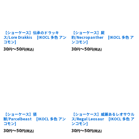
【ショーケース】伝承のドラッキ
【ショーケース】屍
ス/Lore Drakkis
[
IKOCL 多色 アン
豹/Necropanther
[
IKOCL 多色 ア
コモン
]
ンコモン
]
30
～50
30
～50
円
円
円
円
(税込)
(税込)
【ショーケース】領
【ショーケース】威厳あるレオサウル
獣/Parcelbeast
[
IKOCL 多色 アン
ス/Regal Leosaur
[
IKOCL 多色 ア
コモン
]
ンコモン
]
30
～50
30
～50
円
円
円
円
(税込)
(税込)