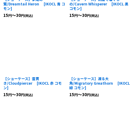
鷺/Dreamtail Heron
[
IKOCL 青 コ
の/Cavern Whisperer
[
IKOCL 黒
モン
]
コモン
]
15
～30
15
～30
円
円
円
円
(税込)
(税込)
【ショーケース】雲貫
【ショーケース】渡る大
き/Cloudpiercer
[
IKOCL 赤 コモ
角/Migratory Greathorn
[
IKOCL
ン
]
緑 コモン
]
15
～30
15
～30
円
円
円
円
(税込)
(税込)