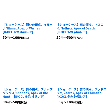
【ショーケース】願いの頂点、イルー
【ショーケース】死の頂点、ネスロ
ナ/Illuna, Apex of Wishes
イ/Nethroi, Apex of Death
[
IKOCL 多色 神話レア
]
[
IKOCL 多色 神話レア
]
50
～100
50
～500
円
円
円
円
(税込)
(税込)
【ショーケース】猟の頂点、スナップ
【ショーケース】雷の頂点、ヴァドロ
ダックス/Snapdax, Apex of the
ック/Vadrok, Apex of Thunder
Hunt
[
IKOCL 多色 神話レア
]
[
IKOCL 多色 神話レア
]
30
～50
50
～100
円
円
円
円
(税込)
(税込)