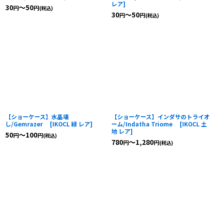
レア
]
30
～50
円
円
(税込)
30
～50
円
円
(税込)
【ショーケース】水晶壊
【ショーケース】インダサのトライオ
し/Gemrazer
[
IKOCL 緑 レア
]
ーム/Indatha Triome
[
IKOCL 土
地 レア
]
50
～100
円
円
(税込)
780
～1,280
円
円
(税込)