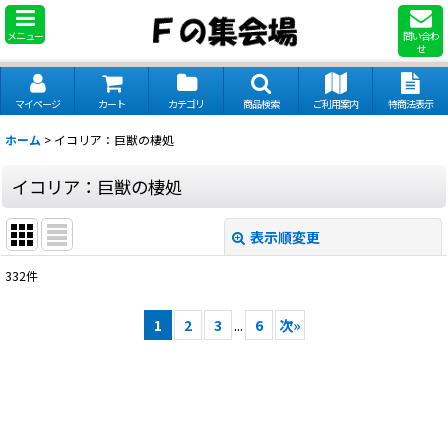
メニュー
問い合わ
せ
マイページ
カート
カテゴリ
商品検索
ご利用案内
特商法表示
ホーム
>
イコリア：巨獣の棲処
イコリア：巨獣の棲処
表示順変更
閉じる
332
件
サブカテゴリ
:
1
2
3
...
6
次
»
表示数
:
並び順
: