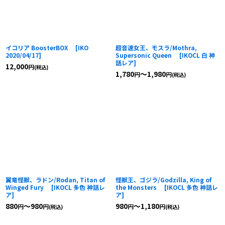
絞り込む
イコリア BoosterBOX
[
IKO
超音速女王、モスラ/Mothra,
2020/04/17
]
Supersonic Queen
[
IKOCL 白 神
話レア
]
12,000
円
(税込)
1,780
～1,980
円
円
(税込)
翼竜怪獣、ラドン/Rodan, Titan of
怪獣王、ゴジラ/Godzilla, King of
Winged Fury
[
IKOCL 多色 神話レ
the Monsters
[
IKOCL 多色 神話レ
ア
]
ア
]
880
～980
980
～1,180
円
円
円
円
(税込)
(税込)