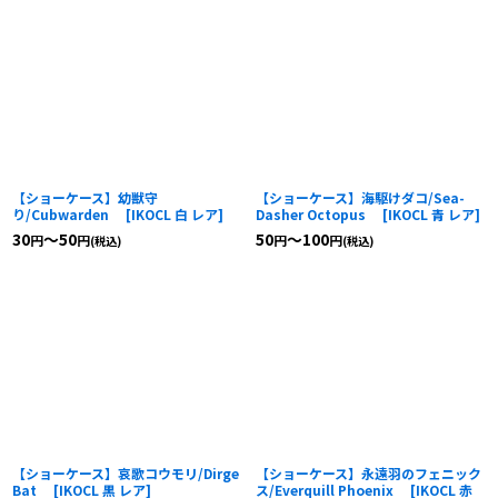
【ショーケース】幼獣守
【ショーケース】海駆けダコ/Sea-
り/Cubwarden
[
IKOCL 白 レア
]
Dasher Octopus
[
IKOCL 青 レア
]
30
～50
50
～100
円
円
円
円
(税込)
(税込)
【ショーケース】哀歌コウモリ/Dirge
【ショーケース】永遠羽のフェニック
Bat
[
IKOCL 黒 レア
]
ス/Everquill Phoenix
[
IKOCL 赤