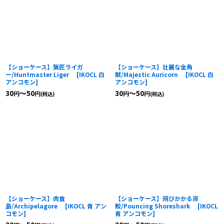
【ショーケース】猟匠ライガ
【ショーケース】壮麗な金角
ー/Huntmaster Liger
[
IKOCL 白
獣/Majestic Auricorn
[
IKOCL 白
アンコモン
]
アンコモン
]
30
～50
30
～50
円
円
円
円
(税込)
(税込)
【ショーケース】肉食
【ショーケース】飛びかかる岸
島/Archipelagore
[
IKOCL 青 アン
鮫/Pouncing Shoreshark
[
IKOCL
コモン
]
青 アンコモン
]