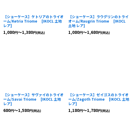
【ショーケース】ケトリアのトライオ
【ショーケース】ラウグリンのトライ
ーム/Ketria Triome
[
IKOCL 土地
オーム/Raugrin Triome
[
IKOCL
レア
]
土地 レア
]
1,080
～1,380
1,080
～1,680
円
円
円
円
(税込)
(税込)
【ショーケース】サヴァイのトライオ
【ショーケース】ゼイゴスのトライオ
ーム/Savai Triome
[
IKOCL 土地
ーム/Zagoth Triome
[
IKOCL 土地
レア
]
レア
]
680
～1,580
1,180
～1,780
円
円
円
円
(税込)
(税込)