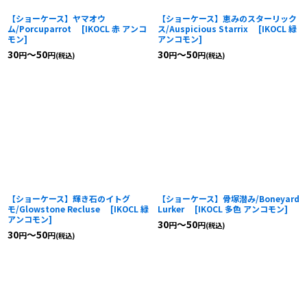
【ショーケース】ヤマオウ
【ショーケース】恵みのスターリック
ム/Porcuparrot
[
IKOCL 赤 アンコ
ス/Auspicious Starrix
[
IKOCL 緑
モン
]
アンコモン
]
30
～50
30
～50
円
円
円
円
(税込)
(税込)
【ショーケース】輝き石のイトグ
【ショーケース】骨塚潜み/Boneyard
モ/Glowstone Recluse
[
IKOCL 緑
Lurker
[
IKOCL 多色 アンコモン
]
アンコモン
]
30
～50
円
円
(税込)
30
～50
円
円
(税込)