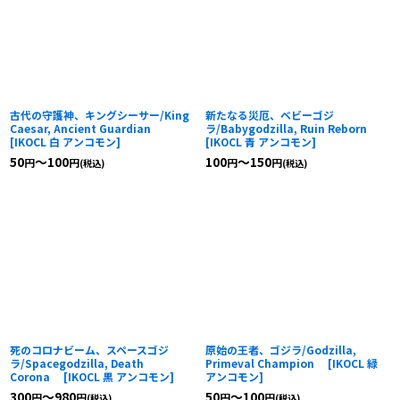
古代の守護神、キングシーサー/King
新たなる災厄、ベビーゴジ
Caesar, Ancient Guardian
ラ/Babygodzilla, Ruin Reborn
[
IKOCL 白 アンコモン
]
[
IKOCL 青 アンコモン
]
50
～100
100
～150
円
円
円
円
(税込)
(税込)
死のコロナビーム、スペースゴジ
原始の王者、ゴジラ/Godzilla,
ラ/Spacegodzilla, Death
Primeval Champion
[
IKOCL 緑
Corona
[
IKOCL 黒 アンコモン
]
アンコモン
]
300
～980
50
～100
円
円
円
円
(税込)
(税込)