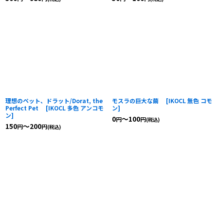
理想のペット、ドラット/Dorat, the
モスラの巨大な繭
[
IKOCL 無色 コモ
Perfect Pet
[
IKOCL 多色 アンコモ
ン
]
ン
]
0
～100
円
円
(税込)
150
～200
円
円
(税込)