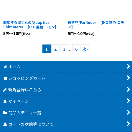
順応する煌くもの/Adaptive
彼方見/Farfinder
[
IKO 無色 コモ
Shimmerer
[
IKO 無色 コモン
]
ン
]
5
～10
5
～10
円
円
円
円
(税込)
(税込)
1
2
3
...
6
次
»
ホーム
ショッピングカート
新規登録はこちら
マイページ
商品カテゴリ一覧
カードの状態等について