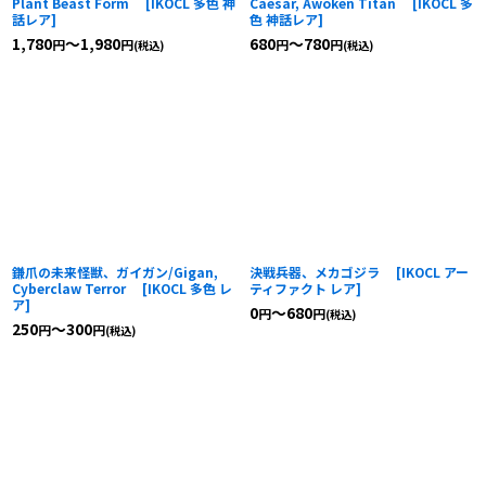
Plant Beast Form
[
IKOCL 多色 神
Caesar, Awoken Titan
[
IKOCL 多
話レア
]
色 神話レア
]
1,780
～1,980
680
～780
円
円
円
円
(税込)
(税込)
鎌爪の未来怪獣、ガイガン/Gigan,
決戦兵器、メカゴジラ
[
IKOCL アー
Cyberclaw Terror
[
IKOCL 多色 レ
ティファクト レア
]
ア
]
0
～680
円
円
(税込)
250
～300
円
円
(税込)