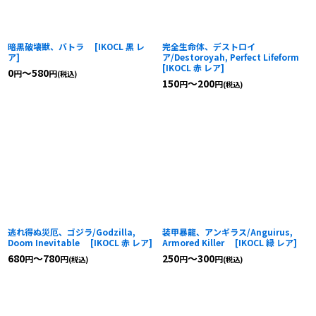
暗黒破壊獣、バトラ
[
IKOCL 黒 レ
完全生命体、デストロイ
ア
]
ア/Destoroyah, Perfect Lifeform
[
IKOCL 赤 レア
]
0
～580
円
円
(税込)
150
～200
円
円
(税込)
逃れ得ぬ災厄、ゴジラ/Godzilla,
装甲暴龍、アンギラス/Anguirus,
Doom Inevitable
[
IKOCL 赤 レア
]
Armored Killer
[
IKOCL 緑 レア
]
680
～780
250
～300
円
円
円
円
(税込)
(税込)