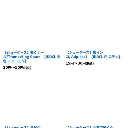
【ショーケース】嘶くナー
【ショーケース】狐イン
ル/Trumpeting Gnarr
[
IKOCL 多
コ/Vulpikeet
[
IKOCL 白 コモン
]
色 アンコモン
]
15
～30
円
円
(税込)
30
～50
円
円
(税込)
【ショーケース】夢尾の
【ショーケース】洞窟で囁くも