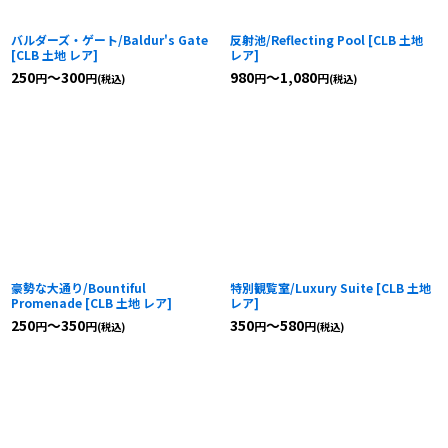
バルダーズ・ゲート/Baldur's Gate
反射池/Reflecting Pool
[
CLB 土地
[
CLB 土地 レア
]
レア
]
250
～300
980
～1,080
円
円
円
円
(税込)
(税込)
豪勢な大通り/Bountiful
特別観覧室/Luxury Suite
[
CLB 土地
Promenade
[
CLB 土地 レア
]
レア
]
250
～350
350
～580
円
円
円
円
(税込)
(税込)