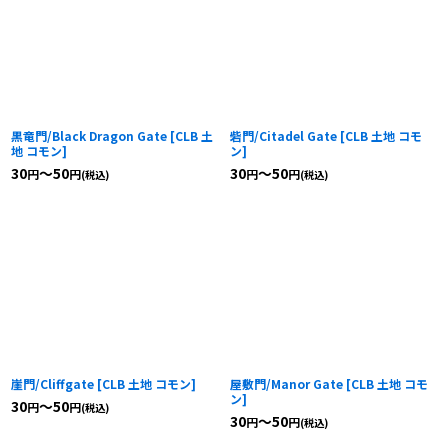
黒竜門/Black Dragon Gate
[
CLB 土
砦門/Citadel Gate
[
CLB 土地 コモ
地 コモン
]
ン
]
30
～50
30
～50
円
円
円
円
(税込)
(税込)
崖門/Cliffgate
[
CLB 土地 コモン
]
屋敷門/Manor Gate
[
CLB 土地 コモ
ン
]
30
～50
円
円
(税込)
30
～50
円
円
(税込)