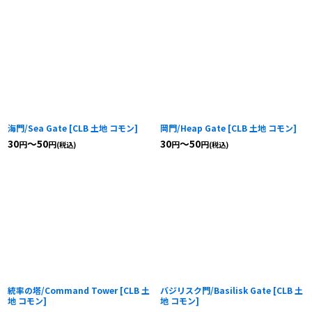
海門/Sea Gate
[
CLB 土地 コモン
]
岡門/Heap Gate
[
CLB 土地 コモン
]
30
～50
30
～50
円
円
円
円
(税込)
(税込)
統率の塔/Command Tower
[
CLB 土
バジリスク門/Basilisk Gate
[
CLB 土
地 コモン
]
地 コモン
]