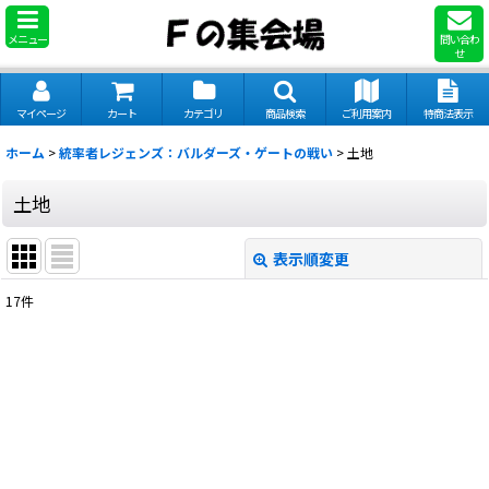
メニュー
問い合わ
せ
マイページ
カート
カテゴリ
商品検索
ご利用案内
特商法表示
ホーム
>
統率者レジェンズ：バルダーズ・ゲートの戦い
>
土地
土地
表示順変更
閉じる
17
件
表示数
:
並び順
:
絞り込む