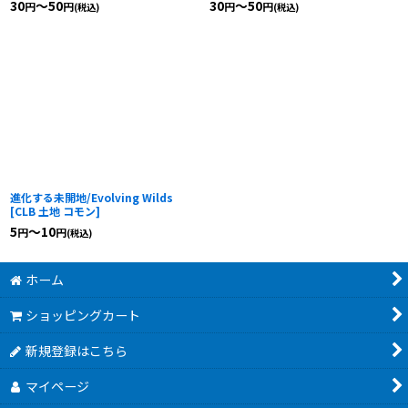
30
～50
30
～50
円
円
円
円
(税込)
(税込)
進化する未開地/Evolving Wilds
[
CLB 土地 コモン
]
5
～10
円
円
(税込)
ホーム
ショッピングカート
新規登録はこちら
マイページ