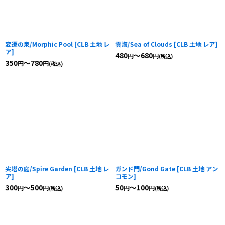
変遷の泉/Morphic Pool
[
CLB 土地 レ
雲海/Sea of Clouds
[
CLB 土地 レア
]
ア
]
480
～680
円
円
(税込)
350
～780
円
円
(税込)
尖塔の庭/Spire Garden
[
CLB 土地 レ
ガンド門/Gond Gate
[
CLB 土地 アン
ア
]
コモン
]
300
～500
50
～100
円
円
円
円
(税込)
(税込)