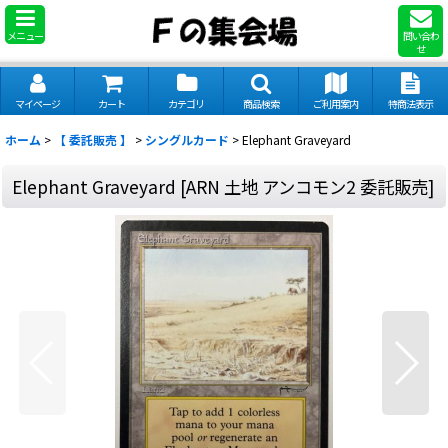
メニュー
問い合わ
せ
マイページ
カート
カテゴリ
商品検索
ご利用案内
特商法表示
ホーム
>
【 委託販売 】
>
シングルカード
>
Elephant Graveyard
Elephant Graveyard
[
ARN 土地 アンコモン2 委託販売
]