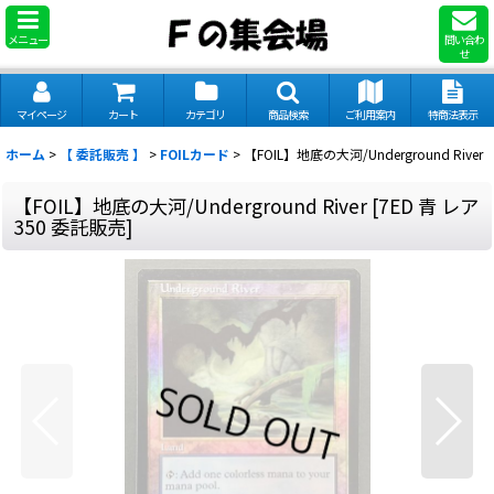
メニュー
問い合わ
せ
マイページ
カート
カテゴリ
商品検索
ご利用案内
特商法表示
ホーム
>
【 委託販売 】
>
FOILカード
>
【FOIL】地底の大河/Underground River
【FOIL】地底の大河/Underground River
[
7ED 青 レア
350 委託販売
]