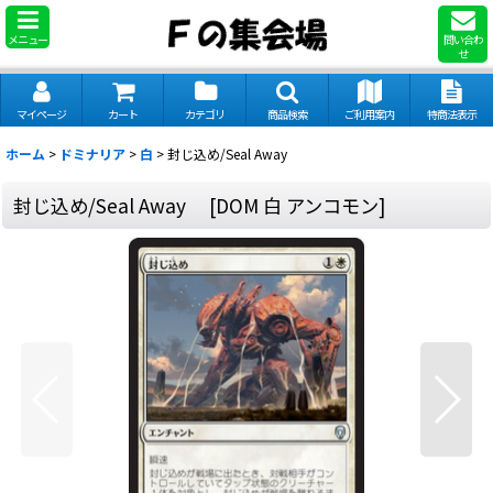
メニュー
問い合わ
せ
マイページ
カート
カテゴリ
商品検索
ご利用案内
特商法表示
ホーム
>
ドミナリア
>
白
>
封じ込め/Seal Away
封じ込め/Seal Away
[
DOM 白 アンコモン
]