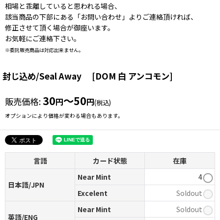
相場と乖離していると思われる場合、
該当商品の下部にある「お問い合わせ」よりご連絡頂ければ、
修正させて頂く場合が御座います。
お気軽にご連絡下さい。
※委託販売商品は対応出来ません。
封じ込め/Seal Away
[
DOM 白 アンコモン
]
30
～50
販売価格
:
円
円
(税込)
オプションにより価格が変わる場合もあります。
言語
カード状態
在庫
Near Mint
4
日本語/JPN
Excelent
Soldout
Near Mint
Soldout
英語/ENG