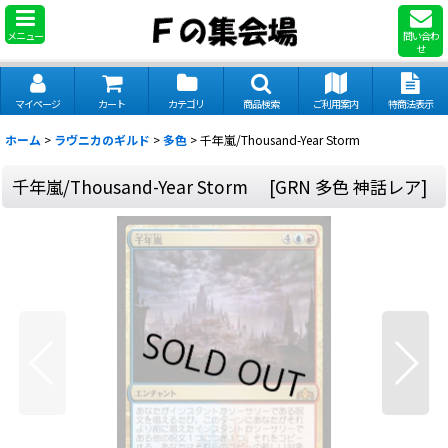
メニュー
問い合わ
せ
マイページ
カート
カテゴリ
商品検索
ご利用案内
特商法表示
ホーム
>
ラヴニカのギルド
>
多色
>
千年嵐/Thousand-Year Storm
千年嵐/Thousand-Year Storm
[
GRN 多色 神話レア
]